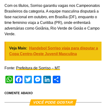
Com os títulos, Sorriso garantiu vagas nos Campeonatos
Brasileiros da categoria. A equipe masculina disputará a
fase nacional em outubro, em Brasília (DF), enquanto o
time feminino viaja a Curitiba (PR), onde enfrentará
adversárias como Goiânia, Rio Verde de Goiás e Campo
Verde.
Veja Mais:
Handebol Sorriso viaja para disputar a
Copa Centro-Oeste Juvenil Masculina
Fonte:
Prefeitura de Sorriso – MT
WhatsApp
Facebook
Twitter
Messenger
LinkedIn
Share
COMENTE ABAIXO
VOCÊ PODE GOSTAR