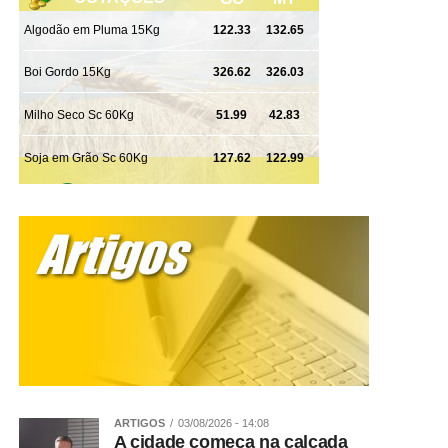
07h30 às 13h30
Rua Canoas, N. 583, Centro Sul
Fonte:
Prefeitura de Sorriso – MT
WhatsApp
Facebook
Twitter
Messenger
LinkedIn
Share
ARTIGOS
03/08/2026 - 14:08
A cidade começa na calçada