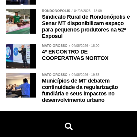
RONDONÓPOLIS
04/08/2026 - 18:09
Sindicato Rural de Rondonópolis e
Senar MT disponibilizam espaço
para pequenos produtores na 52ª
Exposul
MATO GROSSO
04/08/2026 - 18:00
4º ENCONTRO DE
COOPERATIVAS NORTOX
MATO GROSSO
04/08/2026 - 19:53
Municípios de MT debatem
continuidade da regularização
fundiária e seus impactos no
desenvolvimento urbano