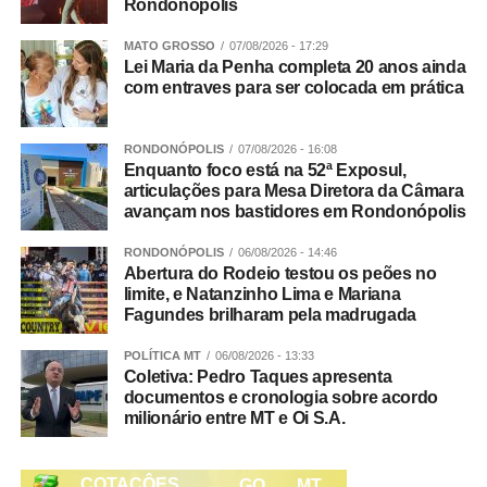
19h00 – Encerramento do Fórum e da Feira do
Rondonópolis
Veja Mais:
Abertura oficial da Exporriso 2023
Livro
contou com show de fogos, rodeio e
MATO GROSSO
07/08/2026 - 17:29
apresentação da dupla Hugo e Guilherme
Lei Maria da Penha completa 20 anos ainda
com entraves para ser colocada em prática
Veja Mais:
Patrulha Mecanizada auxilia
produtores da agricultura familiar no
Em Sorriso, o cadastro eleitoral pode ser feito no
Assentamento Jonas Pinheiro
Cartório Eleitoral, no Ganha Tempo Central e no
RONDONÓPOLIS
07/08/2026 - 16:08
Enquanto foco está na 52ª Exposul,
Ganha Tempo Zona Leste.
articulações para Mesa Diretora da Câmara
Fonte:
Prefeitura de Sorriso – MT
avançam nos bastidores em Rondonópolis
Central de Atendimento Ganha Tempo Central
|
WhatsApp
Facebook
Twitter
Messenger
LinkedIn
Share
Segunda a sexta, das 7h às 17h:
RONDONÓPOLIS
06/08/2026 - 14:46
Abertura do Rodeio testou os peões no
Rua Mato Grosso, 2458 – Ganha Tempo Central
limite, e Natanzinho Lima e Mariana
Fagundes brilharam pela madrugada
Central de Atendimento Ganha Tempo Zona Leste
|
POLÍTICA MT
06/08/2026 - 13:33
Segunda a sexta, das 7h às 17h:
Coletiva: Pedro Taques apresenta
documentos e cronologia sobre acordo
Rua Panambi, 350 | Industrial 1.ª etapa
milionário entre MT e Oi S.A.
Cartório da 43ª Zona Eleitora
l | Segunda a sexta, das