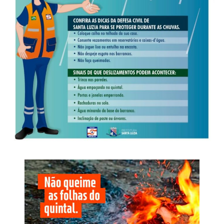
WhatsApp
Facebook
Twitter
Messenger
LinkedIn
Share
isso, o resultado não representa uma projeção direta de
votos ou de cadeiras, mas mostra quais nomes já estão
presentes no debate eleitoral.
Veja Mais:
Deputado intervém na instalação de
rede de energia elétrica em loteamento na divisa
entre Guiratinga e Tesouro
Na composição do recorte, as mulheres representam
52,6% dos entrevistados; a maior faixa etária é a de 45 a
59 anos, com 26,1%; 49% têm ensino médio completo ou
incompleto; e 46,8% informaram renda familiar entre dois
e cinco salários mínimos. A pesquisa foi distribuída pelas
sete regiões de Mato Grosso. A Centro-Sul, onde estão
Cuiabá e Várzea Grande, concentra 37,6% da amostra,
seguida pelo Sudeste, com 18,7%, e pelo Médio Norte,
com 14,1%.