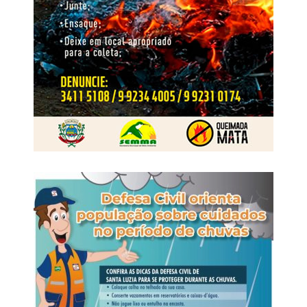
Vale lembrar que nessas eleições, Mato Grosso elegerá
24 deputados estaduais. A votação
ocorre
em 4 de
outubro, e os eleitos assumem os mandatos em 1º de
fevereiro de 2027.
Vereador por dois mandatos, prefeito de Primavera do
Leste entre 2017 e 2024 e ex-presidente da Associação
Mato-grossense dos Municípios, Léo Bortolin chega à
disputa estadual com trajetória construída na gestão
municipal e na interlocução com prefeituras de diferentes
regiões. A Percent Brasil ouviu 1.200 pessoas em
entrevistas domiciliares e presenciais. O levantamento
informa nível de confiança de 95% e está registrado na
Justiça Eleitoral sob os números BR-00822/2026 e MT-
02251/2026.
WhatsApp
Facebook
Twitter
Messenger
LinkedIn
Share