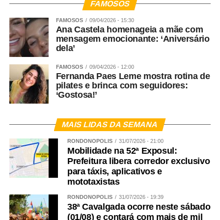
FAMOSOS
FAMOSOS
09/04/2026 - 15:30
Ana Castela homenageia a mãe com
mensagem emocionante: ‘Aniversário
dela’
FAMOSOS
09/04/2026 - 12:00
Fernanda Paes Leme mostra rotina de
pilates e brinca com seguidores:
‘Gostosa!’
MAIS LIDAS DA SEMANA
RONDONÓPOLIS
31/07/2026 - 21:00
Mobilidade na 52ª Exposul:
Prefeitura libera corredor exclusivo
para táxis, aplicativos e
mototaxistas
RONDONÓPOLIS
31/07/2026 - 19:39
38ª Cavalgada ocorre neste sábado
(01/08) e contará com mais de mil