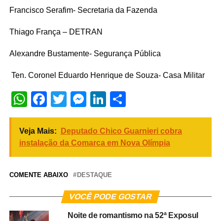
Francisco Serafim- Secretaria da Fazenda
Thiago França – DETRAN
Alexandre Bustamente- Segurança Pública
Ten. Coronel Eduardo Henrique de Souza- Casa Militar
WhatsApp
Facebook
Twitter
Messenger
LinkedIn
Share
Veja Mais:
Deputado Chico Guarnieri cobra
instalação da Comarca em Nova Olímpia
COMENTE ABAIXO
DESTAQUE
VOCÊ PODE GOSTAR
Noite de romantismo na 52ª Exposul