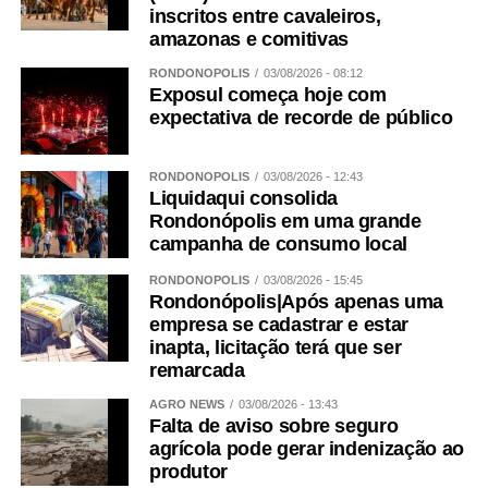
inscritos entre cavaleiros,
amazonas e comitivas
RONDONÓPOLIS
03/08/2026 - 08:12
Exposul começa hoje com
expectativa de recorde de público
RONDONÓPOLIS
03/08/2026 - 12:43
Liquidaqui consolida
Rondonópolis em uma grande
campanha de consumo local
RONDONÓPOLIS
03/08/2026 - 15:45
Rondonópolis|Após apenas uma
empresa se cadastrar e estar
inapta, licitação terá que ser
remarcada
AGRO NEWS
03/08/2026 - 13:43
Falta de aviso sobre seguro
agrícola pode gerar indenização ao
produtor