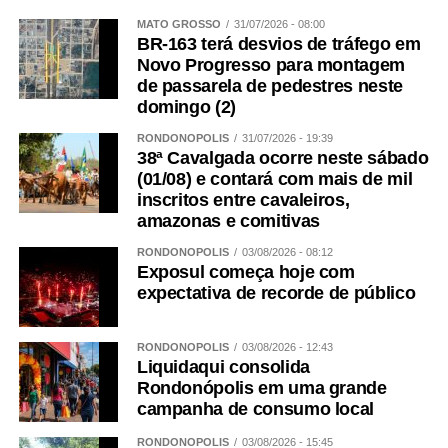
MATO GROSSO
31/07/2026 - 08:00
BR-163 terá desvios de tráfego em
Novo Progresso para montagem
de passarela de pedestres neste
domingo (2)
RONDONÓPOLIS
31/07/2026 - 19:39
38ª Cavalgada ocorre neste sábado
(01/08) e contará com mais de mil
inscritos entre cavaleiros,
amazonas e comitivas
RONDONÓPOLIS
03/08/2026 - 08:12
Exposul começa hoje com
expectativa de recorde de público
RONDONÓPOLIS
03/08/2026 - 12:43
Liquidaqui consolida
Rondonópolis em uma grande
campanha de consumo local
RONDONÓPOLIS
03/08/2026 - 15:45