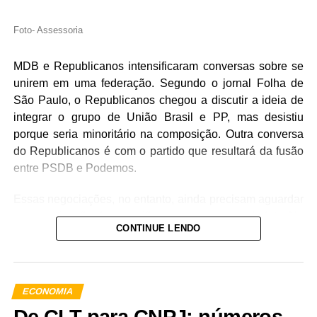
Foto- Assessoria
MDB e Republicanos intensificaram conversas sobre se
unirem em uma federação. Segundo o jornal Folha de
São Paulo, o Republicanos chegou a discutir a ideia de
integrar o grupo de União Brasil e PP, mas desistiu
porque seria minoritário na composição. Outra conversa
do Republicanos é com o partido que resultará da fusão
entre PSDB e Podemos.
Essas negociações, no entanto, ainda precisam aguardar
a concretização dessa união para começarem de fato. No
CONTINUE LENDO
MDB, a ideia da federação começou a ser debatida no
mês passado, num encontro entre o presidente do
partido, Baleia Rossi (MDB), e o do Republicanos,
Marcos Pereira, mas ganhou adeptos entre diversas alas
ECONOMIA
do emedebismo após o anúncio da União Progressista.
De CLT para CNPJ: números