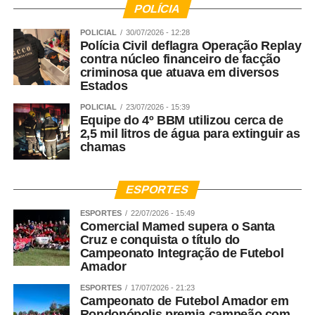
POLÍCIA
POLICIAL
30/07/2026 - 12:28
Polícia Civil deflagra Operação Replay
contra núcleo financeiro de facção
criminosa que atuava em diversos
Estados
POLICIAL
23/07/2026 - 15:39
Equipe do 4º BBM utilizou cerca de
2,5 mil litros de água para extinguir as
chamas
ESPORTES
ESPORTES
22/07/2026 - 15:49
Comercial Mamed supera o Santa
Cruz e conquista o título do
Campeonato Integração de Futebol
Amador
ESPORTES
17/07/2026 - 21:23
Campeonato de Futebol Amador em
Rondonópolis premia campeão com