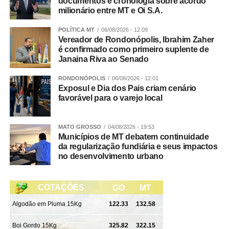
documentos e cronologia sobre acordo
milionário entre MT e Oi S.A.
POLÍTICA MT
06/08/2026 - 12:09
Vereador de Rondonópolis, Ibrahim Zaher
é confirmado como primeiro suplente de
Janaina Riva ao Senado
RONDONÓPOLIS
06/08/2026 - 12:01
Exposul e Dia dos Pais criam cenário
favorável para o varejo local
MATO GROSSO
04/08/2026 - 19:53
Municípios de MT debatem continuidade
da regularização fundiária e seus impactos
no desenvolvimento urbano