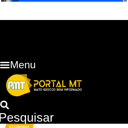
Menu
Pesquisar
ECONOMIA