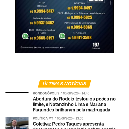
Ensino Médio uma proposta de educação e futuro que
integra a família, a escola e a comunidade. Com diversos
recursos, material didático completo e livros de
Empreendedorismo e Educação Financeira, o objetivo da
solução é ajudar, de forma consistente, os alunos no
processo de aprendizagem e estimular o
desenvolvimento de suas capacidades. Atualmente, mais
de 1700 escolas de todo o Brasil utilizam a solução.
WhatsApp
Facebook
Twitter
Messenger
LinkedIn
Share
ÚLTIMAS NOTÍCIAS
RONDONÓPOLIS
06/08/2026 - 14:46
Abertura do Rodeio testou os peões no
limite, e Natanzinho Lima e Mariana
Fagundes brilharam pela madrugada
POLÍTICA MT
06/08/2026 - 13:33
Coletiva: Pedro Taques apresenta