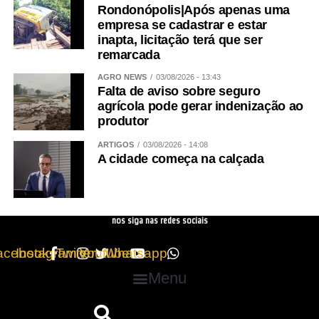
Rondonópolis|Após apenas uma
empresa se cadastrar e estar
inapta, licitação terá que ser
remarcada
AGRO NEWS
03/08/2026 - 13:43
Falta de aviso sobre seguro
agrícola pode gerar indenização ao
produtor
ARTIGOS
03/08/2026 - 14:08
A cidade começa na calçada
nos siga nas redes sociais
acebook
Instagram
Twitter
Youtube
Whatsapp
Menu