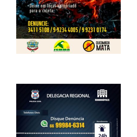
ele, os estudantes precisam sair da escola preparados
para um mercado de trabalho e um cenário econômico
nos quais o autoconhecimento, a autoconfiança e o
conhecimento de suas potencialidades permitam que
eles desenvolvam senso de liderança, responsabilidade
e compromisso social, estando assim prontos para
encarar os desafios que empreender requer. “A escola
precisa ajudar crianças e jovens a acreditarem que
podem executar sonhos, enfrentar riscos e serem bem
sucedidos. Essa é a nossa missão”, acrescenta Erthal.
Veja Mais:
“Se precisar, peço para o PT”, diz
Joice sobre votos para aprovar Previdência
Sobre a Conquista Solução Educacional
A Conquista é uma solução educacional que oferece aos
alunos da Educação Infantil, do Ensino Fundamental e do