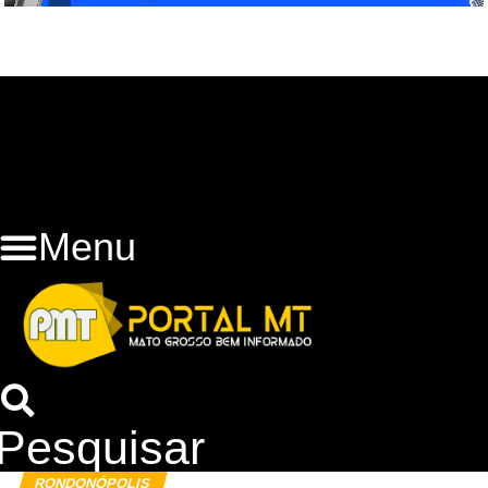
Menu
Pesquisar
RONDONÓPOLIS