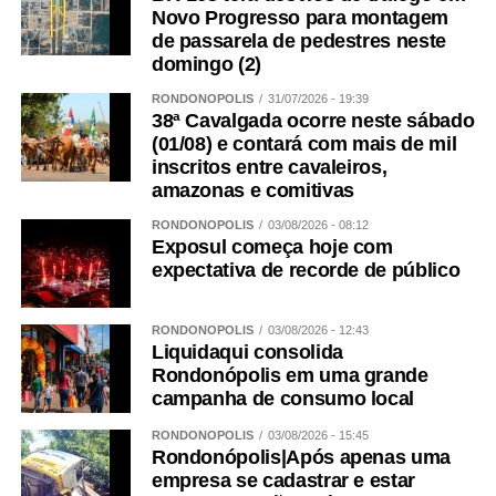
Novo Progresso para montagem
de passarela de pedestres neste
domingo (2)
RONDONÓPOLIS
31/07/2026 - 19:39
38ª Cavalgada ocorre neste sábado
(01/08) e contará com mais de mil
inscritos entre cavaleiros,
amazonas e comitivas
RONDONÓPOLIS
03/08/2026 - 08:12
Exposul começa hoje com
expectativa de recorde de público
RONDONÓPOLIS
03/08/2026 - 12:43
Liquidaqui consolida
Rondonópolis em uma grande
campanha de consumo local
RONDONÓPOLIS
03/08/2026 - 15:45
Rondonópolis|Após apenas uma
empresa se cadastrar e estar