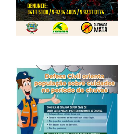
Grade de shows: A linha de shows nacionais da 52ª
Exposul contará com um espaço exclusivo para receber
as atrações e terá entrada gratuita para a pista. Na terça-
feira (04/08), haverá show regional; na quarta-feira
(05/08), haverá shows em dose dupla com o cantor
Natanzinho Lima e, na sequência, a cantora Mariana
Fagundes; na quinta-feira (06/08), Eduardo Costa. Na
sexta-feira (07/08), ocorrem mais dois shows, com Murilo
Huff e a dupla Zé Neto e Cristiano. Para fechar a festa, no
sábado (08/08), haverá o show do “Embaixador” Gusttavo
Lima.
Para aqueles que preferirem mais conforto e comodidade,
a organização disponibiliza ingressos para a área VIP e
camarotes com valores a partir de R$ 80, pelo site Guichê
Web e nos pontos físicos: Calçados Bandeirantes, West
Country, loja TXC (Shopping), Padaria Vip e Sindicato
Rural.