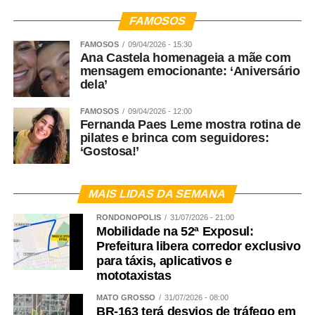
FAMOSOS
FAMOSOS
09/04/2026 - 15:30
Ana Castela homenageia a mãe com
mensagem emocionante: ‘Aniversário
dela’
FAMOSOS
09/04/2026 - 12:00
Fernanda Paes Leme mostra rotina de
pilates e brinca com seguidores:
‘Gostosa!’
MAIS LIDAS DA SEMANA
RONDONÓPOLIS
31/07/2026 - 21:00
Mobilidade na 52ª Exposul:
Prefeitura libera corredor exclusivo
para táxis, aplicativos e
mototaxistas
MATO GROSSO
31/07/2026 - 08:00
BR-163 terá desvios de tráfego em