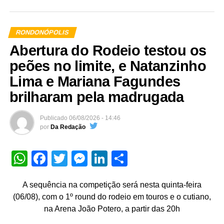
RONDONÓPOLIS
Abertura do Rodeio testou os
peões no limite, e Natanzinho
Lima e Mariana Fagundes
brilharam pela madrugada
Publicado
06/08/2026 - 14:46
por
Da Redação
WhatsApp
Facebook
Twitter
Messenger
LinkedIn
Share
A sequência na competição será nesta quinta-feira
(06/08), com o 1º round do rodeio em touros e o cutiano,
na Arena João Potero, a partir das 20h