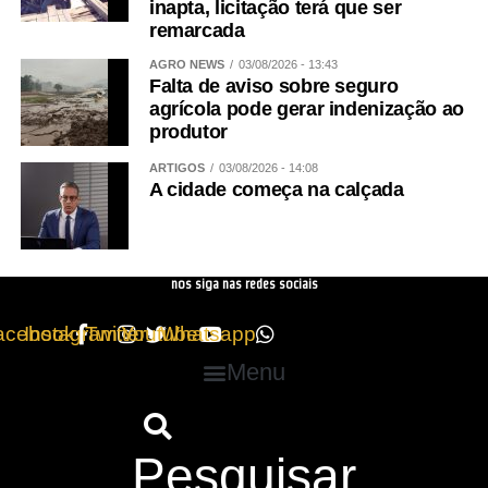
inapta, licitação terá que ser
remarcada
AGRO NEWS
03/08/2026 - 13:43
Falta de aviso sobre seguro
agrícola pode gerar indenização ao
produtor
ARTIGOS
03/08/2026 - 14:08
A cidade começa na calçada
nos siga nas redes sociais
acebook
Instagram
Twitter
Youtube
Whatsapp
Menu
Pesquisar