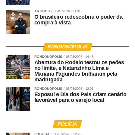
ARTIGOS
30/07/2026 - 11:31
O brasileiro redescobriu o poder da
compra à vista
RONDONÓPOLIS
RONDONÓPOLIS
06/08/2026 - 14:46
Abertura do Rodeio testou os peões
no limite, e Natanzinho Lima e
Mariana Fagundes brilharam pela
madrugada
RONDONÓPOLIS
06/08/2026 - 12:01
Exposul e Dia dos Pais criam cenário
favorável para o varejo local
POLÍCIA
POLICIAL
30/07/2026 - 12:28