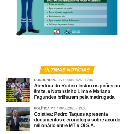
A 52ª Exposul é uma realização do Sindicato dos
Produtores Rurais de Rondonópolis e conta com o apoio
institucional do Senar MT, Aprosoja MT, Famato, Governo
do Estado de Mato Grosso, Prefeitura Municipal e
Câmara Municipal de Rondonópolis.
WhatsApp
Facebook
Twitter
Messenger
LinkedIn
Share
ÚLTIMAS NOTÍCIAS
RONDONÓPOLIS
06/08/2026 - 14:46
Abertura do Rodeio testou os peões no
limite, e Natanzinho Lima e Mariana
Fagundes brilharam pela madrugada
POLÍTICA MT
06/08/2026 - 13:33
Coletiva: Pedro Taques apresenta
documentos e cronologia sobre acordo
milionário entre MT e Oi S.A.