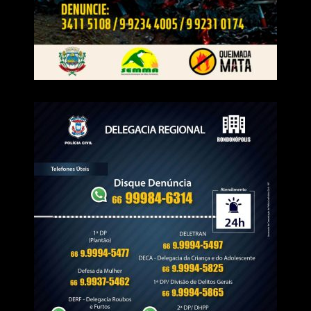
Ao longo do encontro, também foram apresentados
programas voltados às cooperativas, novas estratégias
de manejo em fungicidas, soluções para pastagens,
avanços na área de herbicidas, além de debates técnicos
que promoveram a troca de experiências entre
especialistas da Nortox e representantes das
cooperativas. A programação contou ainda com palestras
de convidados externos, como o economista Igor Barreto,
do Itaú BBA, que apresentou uma análise do cenário
econômico e das perspectivas para o agronegócio, e do
pesquisador Aroldo Marochi, que abordou os desafios
relacionados às doenças nas lavouras e ao manejo com
fungicidas.
WhatsApp
Facebook
Twitter