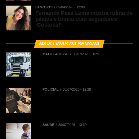
FAMOSOS
09/04/2026 - 12:00
Fernanda Paes Leme mostra rotina de
pilates e brinca com seguidores:
‘Gostosa!’
MAIS LIDAS DA SEMANA
MATO GROSSO
30/07/2026 - 10:51
BNDES registra R$ 442,5 milhões
em financiamentos aprovados para
renovação de frota de caminhões e
de ônibus em Mato Grosso
POLICIAL
30/07/2026 - 12:28
Polícia Civil deflagra Operação
Replay contra núcleo financeiro de
facção criminosa que atuava em
diversos Estados
SAÚDE
30/07/2026 - 13:39
Reta final das férias: uso
prolongado de telas pode