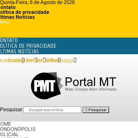
Quinta-Feira, 6 de Agosto de 2026
ontato
olítica de privacidade
ltimas Notícias
enu
ONTATO
OLÍTICA DE PRIVACIDADE
LTIMAS NOTÍCIAS
acebook
Instagram
Twitter
Youtube
Whatsapp
Pesquisar
Pesquisar
HOME
RONDONÓPOLIS
OLICIAL