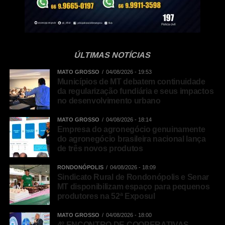
Messenger
LinkedIn
Share
ÚLTIMAS NOTÍCIAS
MATO GROSSO
04/08/2026 - 19:53
Municípios de MT debatem continuidade
da regularização fundiária e seus impactos
no desenvolvimento urbano
MATO GROSSO
04/08/2026 - 18:14
Empresa do agronegócio genuinamente
do agronegócio brasileira nacional lança
de três novos produtos
RONDONÓPOLIS
04/08/2026 - 18:09
Sindicato Rural de Rondonópolis e Senar
MT disponibilizam espaço para pequenos
produtores na 52ª Exposul
MATO GROSSO
04/08/2026 - 18:00
4º ENCONTRO DE COOPERATIVAS