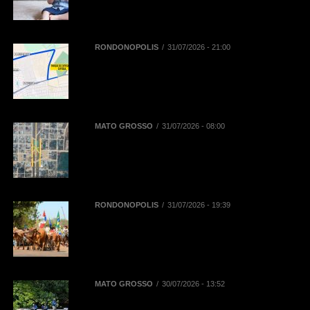
aumentar dores na coluna de
crianças e adolescentes
RONDONÓPOLIS
31/07/2026 - 21:00
Mobilidade na 52ª Exposul:
Prefeitura libera corredor exclusivo
para táxis, aplicativos e
mototaxistas
MATO GROSSO
31/07/2026 - 08:00
BR-163 terá desvios de tráfego em
Novo Progresso para montagem
de passarela de pedestres neste
domingo (2)
RONDONÓPOLIS
31/07/2026 - 19:39
38ª Cavalgada ocorre neste sábado
(01/08) e contará com mais de mil
inscritos entre cavaleiros,
amazonas e comitivas
MATO GROSSO
30/07/2026 - 13:52
Sebrae/MT e Prefeitura de Sinop