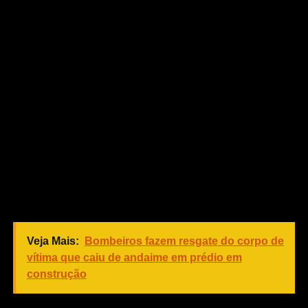
Os mandados foram expedidos pela Vara Especializada
do Meio Ambiente e estão sob sigilo.
A investigação da operação, realizada na manhã desta
segunda-feira (13.08), foi desenvolvida pela Delegacia
Especializada do Meio Ambiente (Dema) em conjunto
com o Ministério Público Estadual (MP). O trabalho conta
com apoio da Secretaria de Estado do Meio Ambiente
(Sema).
A operação busca apreender documentos relacionados
ao Cadastro Ambiental Rural (CAR), sobre denúncias de
irregularidades.
Veja Mais:
Bombeiros fazem resgate do corpo de
vítima que caiu de andaime em prédio em
construção