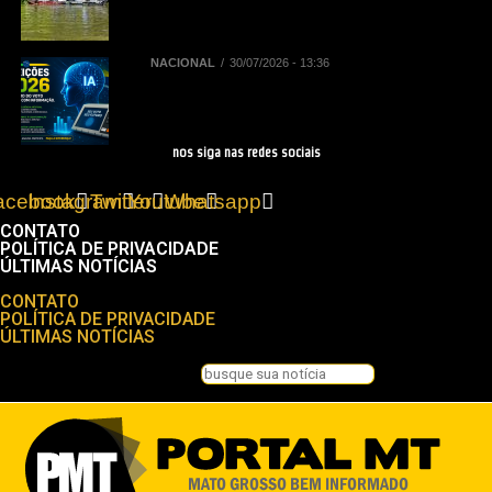
elaboram plano para impulsionar
turismo de pesca
NACIONAL
30/07/2026 - 13:36
Eleições 2026: regras do TSE
sobre IA impactam as campanhas
de 2026
nos siga nas redes sociais
acebook
Instagram
Twitter
Youtube
Whatsapp
CONTATO
POLÍTICA DE PRIVACIDADE
ÚLTIMAS NOTÍCIAS
Menu
CONTATO
POLÍTICA DE PRIVACIDADE
ÚLTIMAS NOTÍCIAS
Pesquisar
Pesquisar
Feche esta caixa de pesquisa.