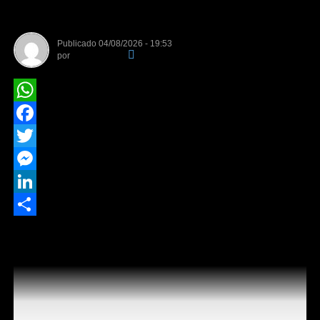
desenvolvimento urbano
Publicado
04/08/2026 - 19:53
por
Da Redação
WhatsApp
Facebook
Twitter
Messenger
LinkedIn
Share
Encontro da Geogis reuniu equipes técnicas de
consórcios intermunicipais para discutir a continuidade
da Reurb
Representantes de 19 municípios mato-grossenses