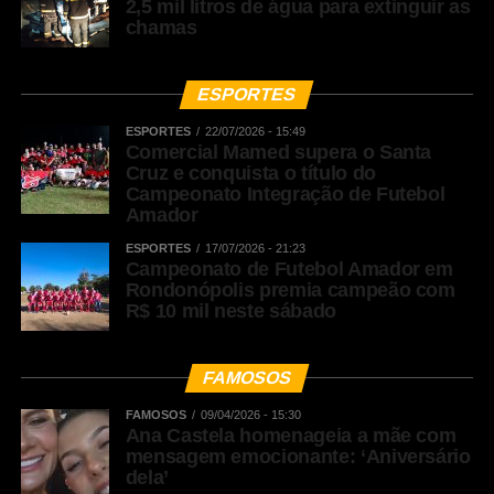
2,5 mil litros de água para extinguir as
chamas
ESPORTES
ESPORTES
22/07/2026 - 15:49
Comercial Mamed supera o Santa
Cruz e conquista o título do
Campeonato Integração de Futebol
Amador
ESPORTES
17/07/2026 - 21:23
Campeonato de Futebol Amador em
Rondonópolis premia campeão com
R$ 10 mil neste sábado
FAMOSOS
FAMOSOS
09/04/2026 - 15:30
Ana Castela homenageia a mãe com
mensagem emocionante: ‘Aniversário
dela’