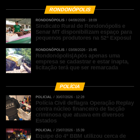
RONDONÓPOLIS
RONDONÓPOLIS
04/08/2026 - 18:09
Sindicato Rural de Rondonópolis e
Senar MT disponibilizam espaço para
pequenos produtores na 52ª Exposul
RONDONÓPOLIS
03/08/2026 - 15:45
Rondonópolis|Após apenas uma
empresa se cadastrar e estar inapta,
licitação terá que ser remarcada
POLÍCIA
POLICIAL
30/07/2026 - 12:28
Polícia Civil deflagra Operação Replay
contra núcleo financeiro de facção
criminosa que atuava em diversos
Estados
POLICIAL
23/07/2026 - 15:39
Equipe do 4º BBM utilizou cerca de