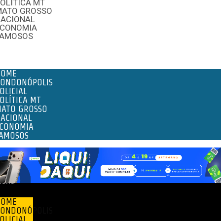
OLÍTICA MT
MATO GROSSO
NACIONAL
ECONOMIA
FAMOSOS
enu
HOME
ONDONÓPOLIS
OLICIAL
OLÍTICA MT
ATO GROSSO
ACIONAL
CONOMIA
AMOSOS
enu
HOME
ONDONÓPOLIS
OLICIAL