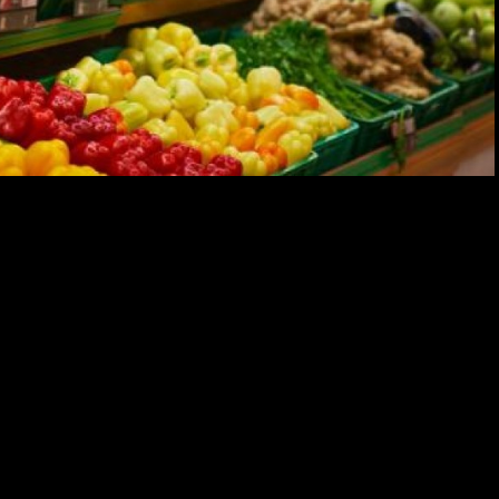
 de culturas, Sorriso mantém oferta local de frutas, legumes
is têm alertado que a agricultura familiar em várias
ndo abastecer adequadamente o mercado de hortifrúti,
frutas e legumes.
ade diferente. A agricultura familiar, formada por
 pequena escala, tem garantido o abastecimento de
duras para o mercado local, faltando apenas aquelas de
ce seu cultivo no município.