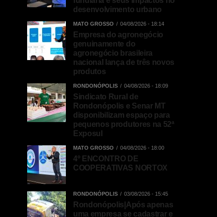
fundiária e seus impactos no
desenvolvimento urbano
MATO GROSSO
04/08/2026 - 18:14
Empresa do agronegócio
genuinamente do
agronegócio brasileira
nacional lança de três novos
produtos
RONDONÓPOLIS
04/08/2026 - 18:09
Sindicato Rural de
Rondonópolis e Senar MT
disponibilizam espaço para
pequenos produtores na 52ª
Exposul
MATO GROSSO
04/08/2026 - 18:00
4º ENCONTRO DE
COOPERATIVAS NORTOX
RONDONÓPOLIS
03/08/2026 - 15:45
Rondonópolis|Após apenas
uma empresa se cadastrar e