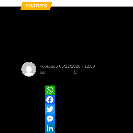
SORRISO
Pequenos produt
hortifrúti em Sorr
nacional
Publicado
05/12/2025 - 12:00
por
Da Redação
WhatsApp
Facebook
Twitter
Messenger