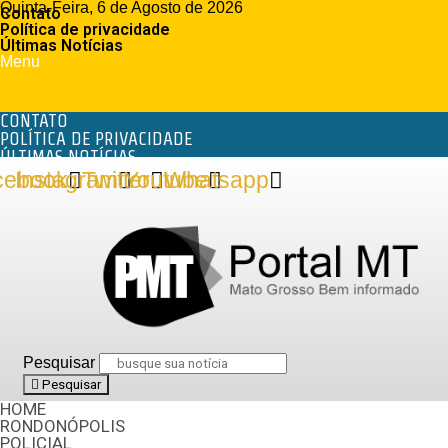
Quinta-Feira, 6 de Agosto de 2026
Contato
Política de privacidade
Últimas Notícias
Menu
CONTATO
POLÍTICA DE PRIVACIDADE
ÚLTIMAS NOTÍCIAS
cebook
Instagram
Twitter
Youtube
Whatsapp
Pesquisar
Pesquisar
HOME
RONDONÓPOLIS
POLICIAL