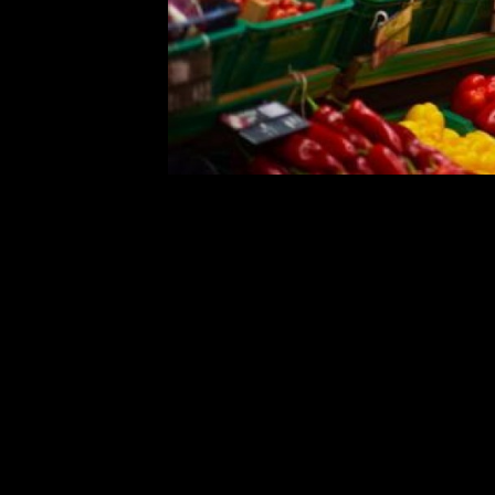
Com cerca de 500 produtores e diversidade
e verduras
Nos últimos dias, reportagens naciona
regiões do Brasil não está consegui
resultando em desabastecimento de 
Em contraste, Sorriso vive uma realid
aproximadamente 500 produtores em
variedades de frutas, legumes e ver
estações frias, cujo clima não favore