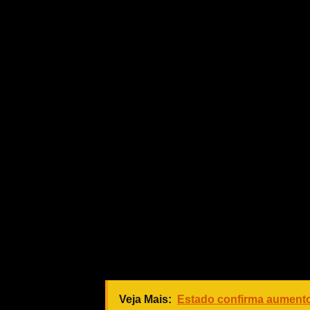
A boa performance da agricultura fa
o agronegócio de grande escala no Br
para 2025, com crescimento da produç
pressões com custos elevados de insu
clima irregular.
Segundo o secretário municipal de Ag
Oliveira, “em meio aos desafios do a
prevalece em Sorriso, garantindo hor
Para especialistas e autoridades loca
produção familiar revela algo fundam
familiar com o mercado consumidor 
com menor risco de rupturas, sobret
logística.
Veja Mais:
Estado confirma aumento 