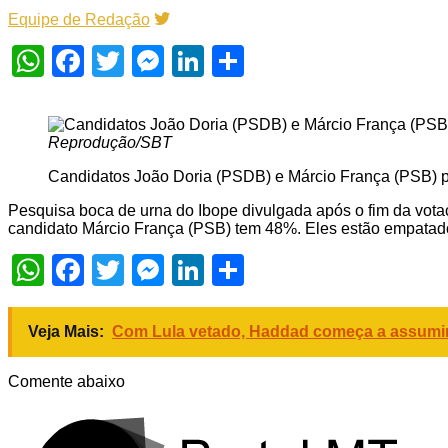
Equipe de Redação
WhatsApp
Facebook
Twitter
Messenger
LinkedIn
Share
Reprodução/SBT
Candidatos João Doria (PSDB) e Márcio França (PSB) 
Pesquisa boca de urna do Ibope divulgada após o fim da vot
candidato Márcio França (PSB) tem 48%. Eles estão empatados
WhatsApp
Facebook
Twitter
Messenger
LinkedIn
Share
Veja Mais:
Com Lula vetado, Haddad começa a assumi
Comente abaixo