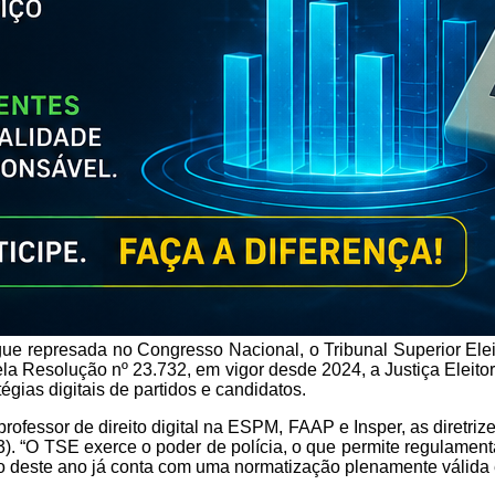
egue represada no Congresso Nacional, o Tribunal Superior Ele
a Resolução nº 23.732, em vigor desde 2024, a Justiça Eleitor
tégias digitais de partidos e candidatos.
essor de direito digital na ESPM, FAAP e Insper, as diretrize
. “O TSE exerce o poder de polícia, o que permite regulamentar
to deste ano já conta com uma normatização plenamente válida e 