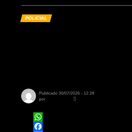
POLICIAL
Polícia Civil def
contra núcleo fin
criminosa que at
Estados
Publicado
30/07/2026 - 12:28
por
Da Redação
WhatsApp