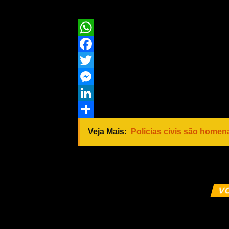
O preso foi entregue na Delegacia E
WhatsApp
Facebook
Twitter
Messenger
LinkedIn
Share
Veja Mais:
Policias civis são homen
COMENTE ABAIXO
V