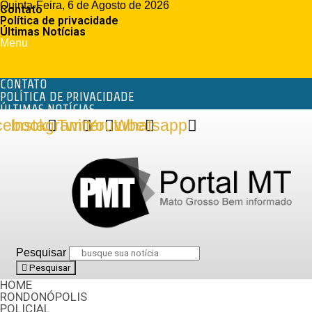
Quinta-Feira, 6 de Agosto de 2026
Contato
Política de privacidade
Últimas Notícias
Menu
CONTATO
POLÍTICA DE PRIVACIDADE
ÚLTIMAS NOTÍCIAS
cebook
Instagram
Twitter
Youtube
Whatsapp
Pesquisar
Pesquisar
HOME
RONDONÓPOLIS
POLICIAL