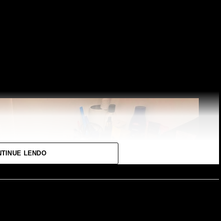
do, operadores externos e patrimônio estimado em
oqueio financeiro de até R$ 15,324 milhões
TINUE LENDO