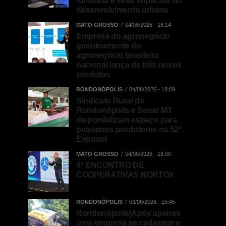
fundiária e seus impactos no
desenvolvimento urbano
MATO GROSSO
04/08/2026 - 18:14
Empresa do agronegócio
genuinamente do
agronegócio brasileira
nacional lança de três novos
produtos
RONDONÓPOLIS
04/08/2026 - 18:09
Sindicato Rural de
Rondonópolis e Senar MT
disponibilizam espaço para
pequenos produtores na 52ª
Exposul
MATO GROSSO
04/08/2026 - 18:00
4º ENCONTRO DE
COOPERATIVAS NORTOX
RONDONÓPOLIS
03/08/2026 - 15:45
Rondonópolis|Após apenas
uma empresa se cadastrar e