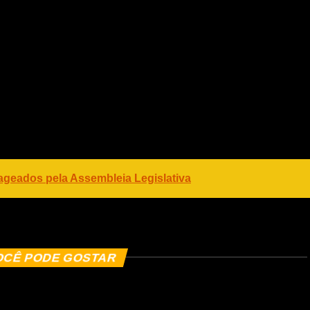
specializada de Homicídios (DHPP).
ageados pela Assembleia Legislativa
OCÊ PODE GOSTAR