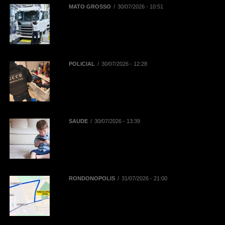
MATO GROSSO
30/07/2026 - 10:51
BNDES registra R$ 442,5 milhões
em financiamentos aprovados para
renovação de frota de caminhões e
de ônibus em Mato Grosso
POLICIAL
30/07/2026 - 12:28
Polícia Civil deflagra Operação
Replay contra núcleo financeiro de
facção criminosa que atuava em
diversos Estados
SAÚDE
30/07/2026 - 13:39
Reta final das férias: uso
prolongado de telas pode
aumentar dores na coluna de
crianças e adolescentes
RONDONÓPOLIS
31/07/2026 - 21:00
Mobilidade na 52ª Exposul:
Prefeitura libera corredor exclusivo
para táxis, aplicativos e
mototaxistas