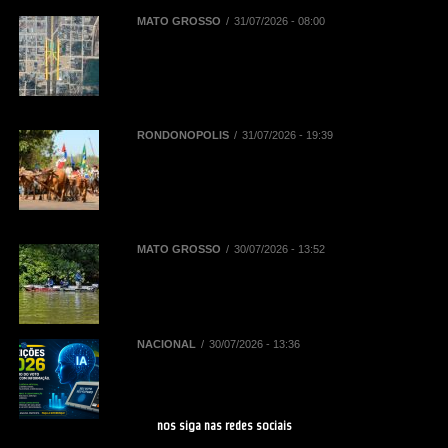
MATO GROSSO
31/07/2026 - 08:00
BR-163 terá desvios de tráfego em
Novo Progresso para montagem
de passarela de pedestres neste
domingo (2)
RONDONÓPOLIS
31/07/2026 - 19:39
38ª Cavalgada ocorre neste sábado
(01/08) e contará com mais de mil
inscritos entre cavaleiros,
amazonas e comitivas
MATO GROSSO
30/07/2026 - 13:52
Sebrae/MT e Prefeitura de Sinop
elaboram plano para impulsionar
turismo de pesca
NACIONAL
30/07/2026 - 13:36
Eleições 2026: regras do TSE
sobre IA impactam as campanhas
de 2026
nos siga nas redes sociais