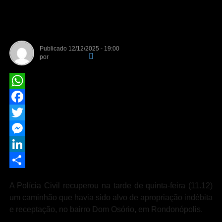
indébita e receptação em
Rondonópolis
Publicado
12/12/2025 - 19:00
por
Da Redação
WhatsApp
Facebook
Twitter
Messenger
LinkedIn
Share
A Polícia Civil recuperou na tarde de quinta-feira (11.
12
)
um caminhão
que havia sido alvo de apropriação indébita
e receptação, no ba
irro Dom Osório,
em Rondonópolis
.