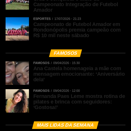
Campeonato Integração de Futebol
Amador
ESPORTES
17/07/2026 - 21:23
Campeonato de Futebol Amador em
Rondonópolis premia campeão com
R$ 10 mil neste sábado
FAMOSOS
FAMOSOS
09/04/2026 - 15:30
Ana Castela homenageia a mãe com
mensagem emocionante: ‘Aniversário
dela’
FAMOSOS
09/04/2026 - 12:00
Fernanda Paes Leme mostra rotina de
pilates e brinca com seguidores:
‘Gostosa!’
MAIS LIDAS DA SEMANA