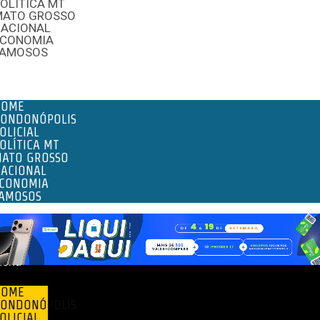
OLÍTICA MT
MATO GROSSO
NACIONAL
ECONOMIA
FAMOSOS
enu
HOME
ONDONÓPOLIS
OLICIAL
OLÍTICA MT
ATO GROSSO
ACIONAL
CONOMIA
AMOSOS
enu
HOME
ONDONÓPOLIS
OLICIAL