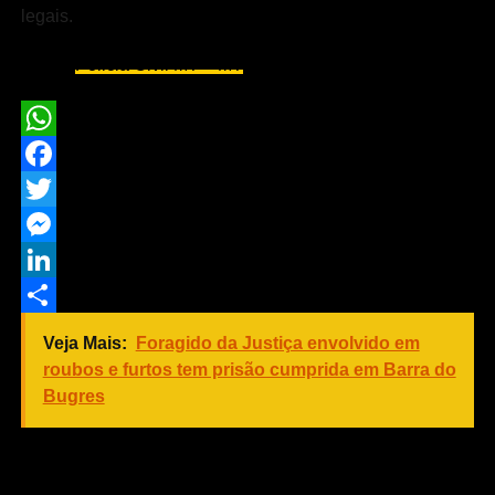
legais.
Fonte:
Policia Civil MT – MT
WhatsApp
Facebook
Twitter
Messenger
LinkedIn
Share
Veja Mais:
Foragido da Justiça envolvido em
roubos e furtos tem prisão cumprida em Barra do
Bugres
COMENTE ABAIXO