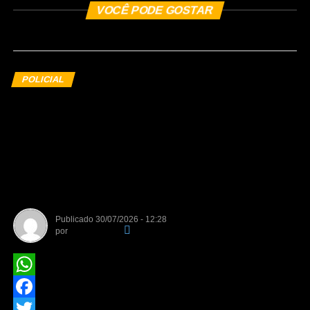
VOCÊ PODE GOSTAR
POLICIAL
Polícia Civil deflagra Operação
Replay contra núcleo
financeiro de facção criminosa
que atuava em diversos
Estados
Publicado
30/07/2026 - 12:28
por
Da Redação
WhatsApp
Facebook