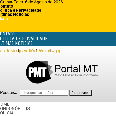
Quinta-Feira, 6 de Agosto de 2026
ontato
olítica de privacidade
ltimas Notícias
enu
ONTATO
OLÍTICA DE PRIVACIDADE
LTIMAS NOTÍCIAS
acebook
Instagram
Twitter
Youtube
Whatsapp
Pesquisar
Pesquisar
HOME
RONDONÓPOLIS
OLICIAL