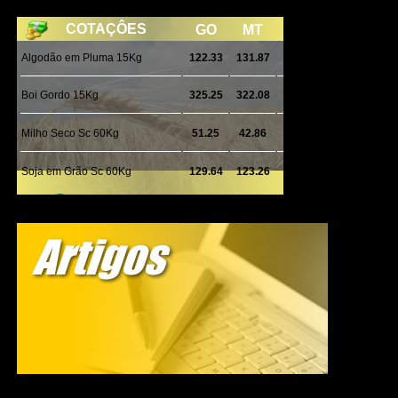
Integração
Participaram da Operação Adsumus equipes da
Delegacia Especializada de Roubos e Furtos (Derf) de
Rondonópolis, com apoio da 1ª Delegacia de Polícia de
Tangará da Serra, da Gerência de Combate ao Crime
Organizado (GCCO) e da Delegacia Especializada de
Repressão ao Crime Organizado (Draco).
WhatsApp
Facebook
Twitter
Messenger
LinkedIn