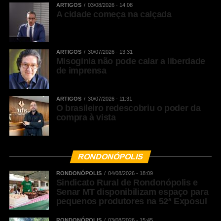
ARTIGOS
03/08/2026 - 14:08
Share
A cidade começa na calçada
ARTIGOS
30/07/2026 - 13:31
Misoginia não pode calar a liberdade
de imprensa
ARTIGOS
30/07/2026 - 11:31
O brasileiro redescobriu o poder da
compra à vista
RONDONÓPOLIS
RONDONÓPOLIS
04/08/2026 - 18:09
Sindicato Rural de Rondonópolis e
Senar MT disponibilizam espaço para
pequenos produtores na 52ª Exposul
RONDONÓPOLIS
03/08/2026 - 15:45