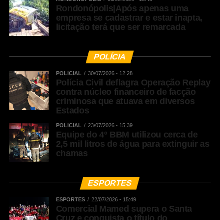
Rondonópolis|Após apenas uma
empresa se cadastrar e estar inapta,
licitação terá que ser remarcada
POLÍCIA
POLICIAL
30/07/2026 - 12:28
Polícia Civil deflagra Operação Replay
contra núcleo financeiro de facção
criminosa que atuava em diversos
Estados
POLICIAL
23/07/2026 - 15:39
Equipe do 4º BBM utilizou cerca de
2,5 mil litros de água para extinguir as
chamas
ESPORTES
ESPORTES
22/07/2026 - 15:49
Comercial Mamed supera o Santa
Cruz e conquista o título do