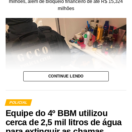
milhões, além de bloqueio financeiro de até R$ 15,324
milhões
CONTINUE LENDO
POLICIAL
Equipe do 4º BBM utilizou
A Polícia Civil de Mato Grosso deflagrou, nesta quinta-
cerca de 2,5 mil litros de água
feira (29.7), a Operação Replay para cumprimento de 10
para extinguir as chamas