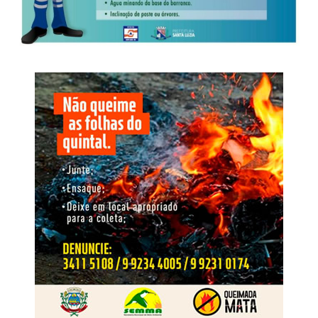
adaptação destinado a contornar apreensões e controles
Investigação
penitenciários, permitindo a continuidade das
comunicações clandestinas.
O inquérito instaurado pela Derf de Rondonópolis teve
início após a apreensão de um aparelho celular utilizado
Nome da Operação
por um dos autores de um roubo e incêndio, ocorrido em
18 de fevereiro de 2025, em uma padaria localizada no
O nome Replay faz referência à repetição das condutas e
bairro São Sebastião, em Rondonópolis.
à capacidade de reorganização identificada após as
operações anteriores. A nova fase busca interromper esse
ciclo, responsabilizar os envolvidos, neutralizar o
comando exercido de dentro do cárcere e retirar da
O crime foi praticado por dois homens armados, que
estrutura os recursos financeiros e patrimoniais utilizados
anunciaram o roubo e, em seguida, incendiaram as
para manter suas atividades
dependências da padaria. No decorrer das investigações,
os dois suspeitos foram identificados e tiveram as
WhatsApp
Facebook
Twitter
Messenger
LinkedIn
Share
respectivas prisões preventivas decretadas pela Justiça.
Em maio de 2025, os dois foragidos foram abordados
pela Polícia Rodoviária Federal portando documentos de
identificação falsos. Ambos viajavam como passageiros