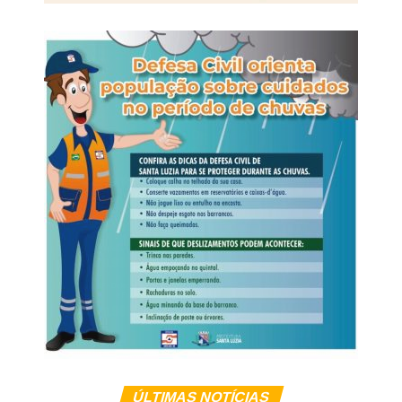
de um ônibus interestadual que fazia o trajeto de Cuiabá
(MT) para o Rio de Janeiro (RJ).
Na ocasião, a equipe da Polícia Rodoviária Federal
apreendeu os aparelhos celulares que estavam com os
suspeitos, e o material foi encaminhado à Derf de
Rondonópolis para as providências cabíveis.
A partir da análise do conteúdo extraído dos celulares, os
policiais identificaram a existência de uma célula de
facção com atuação em diversos municípios de Mato
Grosso.
Veja Mais:
Dez motoristas são presos por
embriaguez ao volante em Cuiabá
ÚLTIMAS NOTÍCIAS