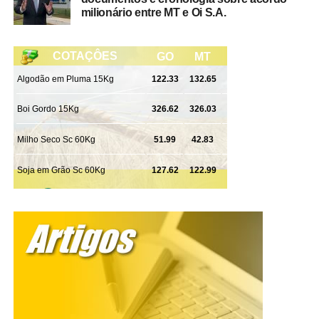
Tangará da Serra, da Gerência de Combate ao Crime
milionário entre MT e Oi S.A.
Organizado (GCCO) e da Delegacia Especializada de
Repressão ao Crime Organizado (Draco).
WhatsApp
Facebook
Twitter
Messenger
LinkedIn
Share