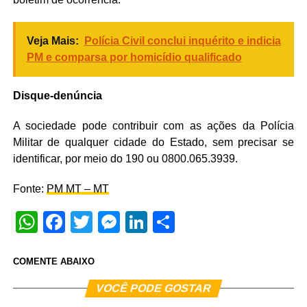
Veja Mais:
Polícia Civil conclui inquérito e indicia
PM e comparsa por homicídio qualificado
Disque-denúncia
A sociedade pode contribuir com as ações da Polícia
Militar de qualquer cidade do Estado, sem precisar se
identificar, por meio do 190 ou 0800.065.3939.
Fonte:
PM MT – MT
WhatsApp
Facebook
Twitter
Messenger
LinkedIn
Share
COMENTE ABAIXO
VOCÊ PODE GOSTAR