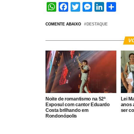
WhatsApp
Facebook
Twitter
Messeng
Linked
Sha
COMENTE ABAIXO
DESTAQUE
V
Noite de romantismo na 52ª
Lei M
Exposul com cantor Eduardo
anos 
Costa brilhando em
ser c
Rondonópolis