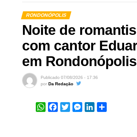
RONDONÓPOLIS
Noite de romanti
com cantor Eduar
em Rondonópolis
Publicado
07/08/2026 - 17:36
por
Da Redação
WhatsApp
Facebook
Twitter
Messenger
LinkedIn
Share