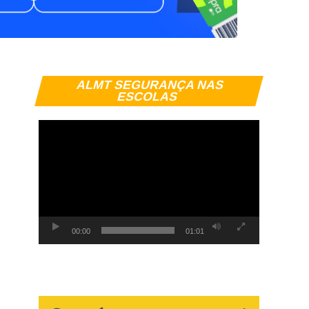
Tocador
ALMT SEGURANÇA NAS
de
ESCOLAS
vídeo
00:00
01:01