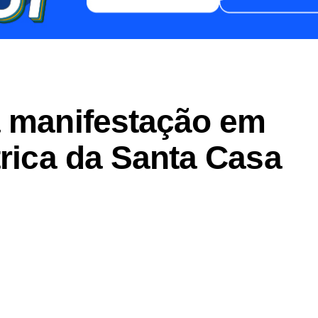
a manifestação em
trica da Santa Casa
er
In
re