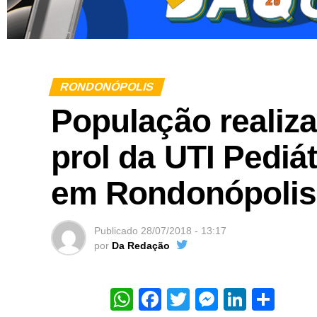
RONDONÓPOLIS
População realiz
prol da UTI Pediá
em Rondonópolis
Publicado
28/07/2018 - 13:17
por
Da Redação
WhatsApp
Facebook
Twitter
Messeng
Linked
Sha