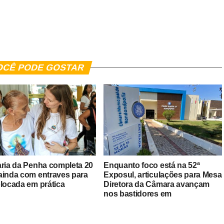
er
In
re
OCÊ PODE GOSTAR
aria da Penha completa 20
Enquanto foco está na 52ª
ainda com entraves para
Exposul, articulações para Mesa
olocada em prática
Diretora da Câmara avançam
nos bastidores em
Rondonópolis