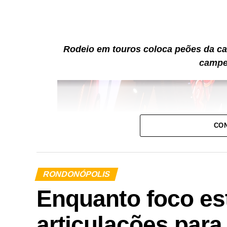
Rodeio em touros coloca peões da casa
campe
CON
RONDONÓPOLIS
Enquanto foco est
articulações para