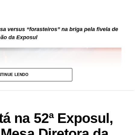
 versus “forasteiros” na briga pela fivela de
ão da Exposul
TINUE LENDO
á na 52ª Exposul,
 Mesa Diretora da