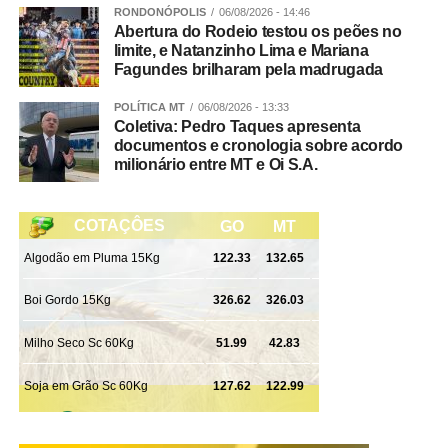
RONDONÓPOLIS
06/08/2026 - 14:46
Abertura do Rodeio testou os peões no
Pavilhão de Palestras
limite, e Natanzinho Lima e Mariana
Fagundes brilharam pela madrugada
18h – Governança na Empresa Familiar/gestão dos
membros, filhos, sucessão no negócio – Safras e Cifras.
POLÍTICA MT
06/08/2026 - 13:33
Coletiva: Pedro Taques apresenta
documentos e cronologia sobre acordo
Pavilhão de Palestras
milionário entre MT e Oi S.A.
17h – Ordenha Oficial do 32º Torneio Leiteiro – Pavilhão
Pedro Neves
19h – Vitrine da Carne- SENAR MT – Peixe – NAC –
SENAR
19h – Leilão Virtual – Centro de Eventos
20h – Rodeio – Arena João Poteiro
Logo após o rodeio Show Nacional – Eduardo Costa