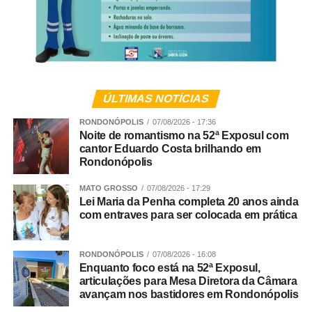
Tatersal / Currais Ari Torremocha
14h – Palestra: Força Tática – Segurança Rural
Pavilhão de Palestras
ÚLTIMAS NOTÍCIAS
15h – Cruzamento – Eficiência no campo e macies na
RONDONÓPOLIS
07/08/2026 - 17:36
mesa / Alexandre Zadra, Zootecnista, gerente Genex
Noite de romantismo na 52ª Exposul com
cantor Eduardo Costa brilhando em
Rondonópolis
Pavilhão de Palestras
MATO GROSSO
07/08/2026 - 17:29
16h – O mercado mudou, e seu boi? Waldemar Maia,
Lei Maria da Penha completa 20 anos ainda
gerente de fomento Minerva Foods
com entraves para ser colocada em prática
Pavilhão de Palestras
RONDONÓPOLIS
07/08/2026 - 16:08
Enquanto foco está na 52ª Exposul,
17h – O que as novilhas do cedo tem de especial e quais
articulações para Mesa Diretora da Câmara
são as novidades de manejo reprodutivo para elas?
avançam nos bastidores em Rondonópolis
Alexandre Prata, gerente técnico GlobalGen.