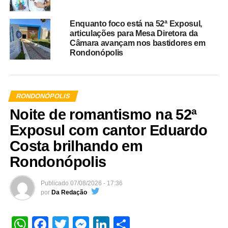
Enquanto foco está na 52ª Exposul,
articulações para Mesa Diretora da
Câmara avançam nos bastidores em
Rondonópolis
RONDONÓPOLIS
Noite de romantismo na 52ª
Exposul com cantor Eduardo
Costa brilhando em
Rondonópolis
Publicado
07/08/2026 - 17:36
por
Da Redação
WhatsApp
Facebook
Twitter
Messenger
LinkedIn
Share