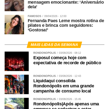
mensagem emocionante: ‘Aniversário
dela’
FAMOSOS
09/04/2026 - 12:00
Fernanda Paes Leme mostra rotina de
pilates e brinca com seguidores:
‘Gostosa!’
MAIS LIDAS DA SEMANA
RONDONÓPOLIS
03/08/2026 - 08:12
Exposul começa hoje com
expectativa de recorde de público
RONDONÓPOLIS
03/08/2026 - 12:43
Liquidaqui consolida
Rondonópolis em uma grande
campanha de consumo local
RONDONÓPOLIS
03/08/2026 - 15:45
Rondonópolis|Após apenas uma