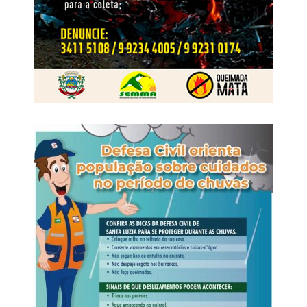
Country, loja TXC (Shopping), Padaria Vip e Sindicato
Rural.
A 52ª Exposul é uma realização do Sindicato dos
Produtores Rurais de Rondonópolis e conta com o
patrocínio institucional do Senar MT, Aprosoja MT,
Famato, Governo do Estado de Mato Grosso, Prefeitura
Municipal e Câmara Municipal de Rondonópolis.
Veja Mais:
Prefeitura contabiliza inúmeras
realizações nos 100 dias de gestão
Programação 52º Exposul – quinta-feira – 06/08
6h – Ordenha Oficial do 32º Torneio Leiteiro – Pavilhão
Pedro Neves
14h – Feira do Reprodutor Nelore Bom Jesus