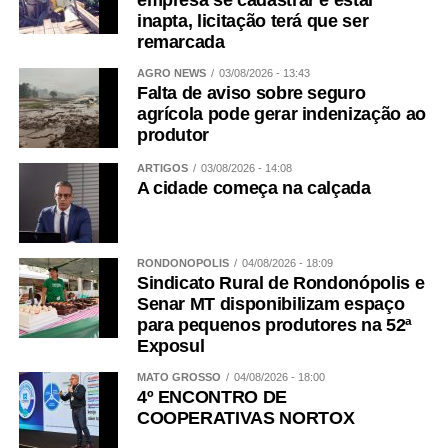
empresa se cadastrar e estar
inapta, licitação terá que ser
remarcada
AGRO NEWS
03/08/2026 - 13:43
Falta de aviso sobre seguro
agrícola pode gerar indenização ao
produtor
ARTIGOS
03/08/2026 - 14:08
A cidade começa na calçada
RONDONÓPOLIS
04/08/2026 - 18:09
Sindicato Rural de Rondonópolis e
Senar MT disponibilizam espaço
para pequenos produtores na 52ª
Exposul
MATO GROSSO
04/08/2026 - 18:00
4º ENCONTRO DE
COOPERATIVAS NORTOX