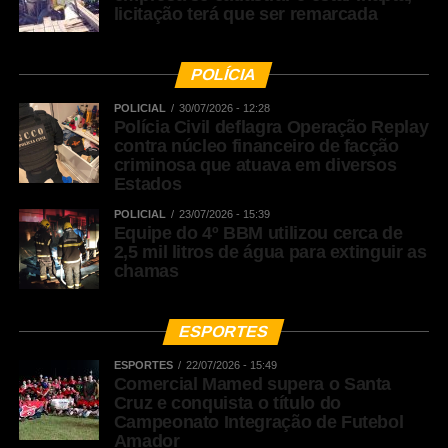
licitação terá que ser remarcada
POLÍCIA
POLICIAL
30/07/2026 - 12:28
Polícia Civil deflagra Operação Replay
contra núcleo financeiro de facção
criminosa que atuava em diversos
Estados
POLICIAL
23/07/2026 - 15:39
Equipe do 4º BBM utilizou cerca de
2,5 mil litros de água para extinguir as
chamas
ESPORTES
ESPORTES
22/07/2026 - 15:49
Comercial Mamed supera o Santa
Cruz e conquista o título do
Campeonato Integração de Futebol
Amador