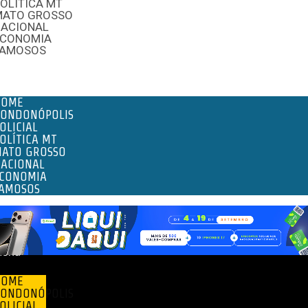
OLÍTICA MT
MATO GROSSO
NACIONAL
ECONOMIA
FAMOSOS
enu
HOME
ONDONÓPOLIS
OLICIAL
OLÍTICA MT
ATO GROSSO
ACIONAL
CONOMIA
AMOSOS
enu
HOME
ONDONÓPOLIS
OLICIAL