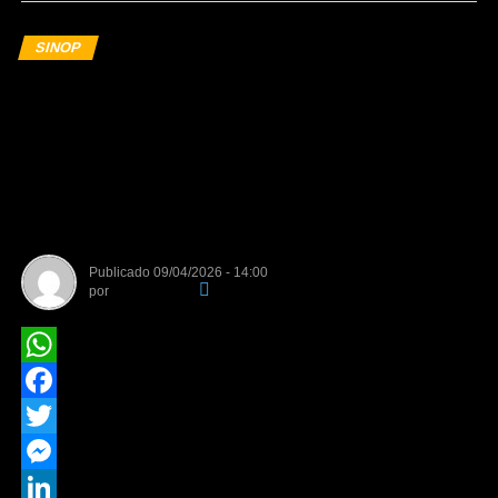
SINOP
Prefeitura de Sinop cria
sistema digital para gestão e
transparência nos repasses de
recursos a entidades
beneficentes
Publicado
09/04/2026 - 14:00
por
Da Redação
WhatsApp
Facebook
Twitter
Messenger