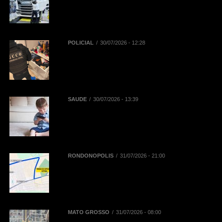
em financiamentos aprovados para
renovação de frota de caminhões e
de ônibus em Mato Grosso
POLICIAL
30/07/2026 - 12:28
Polícia Civil deflagra Operação
Replay contra núcleo financeiro de
facção criminosa que atuava em
diversos Estados
SAÚDE
30/07/2026 - 13:39
Reta final das férias: uso
prolongado de telas pode
aumentar dores na coluna de
crianças e adolescentes
RONDONÓPOLIS
31/07/2026 - 21:00
Mobilidade na 52ª Exposul:
Prefeitura libera corredor exclusivo
para táxis, aplicativos e
mototaxistas
MATO GROSSO
31/07/2026 - 08:00
BR-163 terá desvios de tráfego em