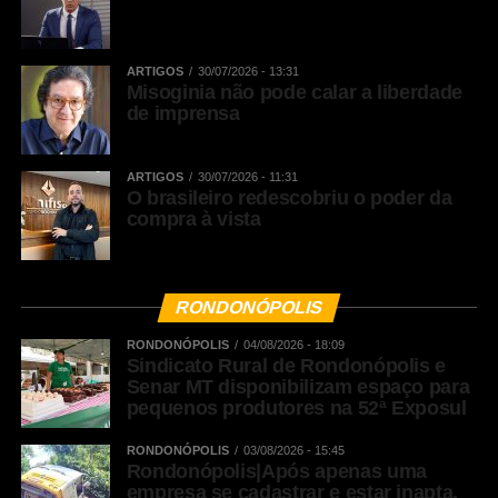
ARTIGOS
30/07/2026 - 13:31
Misoginia não pode calar a liberdade
de imprensa
ARTIGOS
30/07/2026 - 11:31
O brasileiro redescobriu o poder da
compra à vista
RONDONÓPOLIS
RONDONÓPOLIS
04/08/2026 - 18:09
Sindicato Rural de Rondonópolis e
Senar MT disponibilizam espaço para
pequenos produtores na 52ª Exposul
RONDONÓPOLIS
03/08/2026 - 15:45
Rondonópolis|Após apenas uma
empresa se cadastrar e estar inapta,