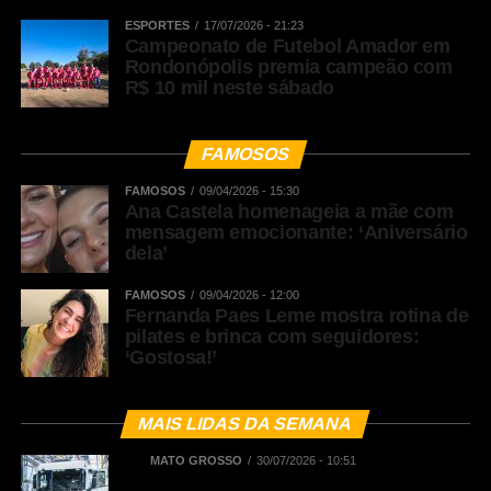
ESPORTES
17/07/2026 - 21:23
Campeonato de Futebol Amador em
Rondonópolis premia campeão com
R$ 10 mil neste sábado
FAMOSOS
FAMOSOS
09/04/2026 - 15:30
Ana Castela homenageia a mãe com
mensagem emocionante: ‘Aniversário
dela’
FAMOSOS
09/04/2026 - 12:00
Fernanda Paes Leme mostra rotina de
pilates e brinca com seguidores:
‘Gostosa!’
MAIS LIDAS DA SEMANA
MATO GROSSO
30/07/2026 - 10:51
BNDES registra R$ 442,5 milhões