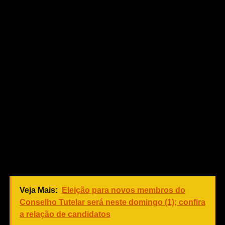
realocação para essa unidade hospitalar. O foco é
proporcionar mais acessibilidade e segurança para todos
que precisam atravessar a avenida e chegar até a UPA”,
afirmou.
O secretário de Obras e Serviços Urbanos, Vilmar
Scherer, também acompanhou a ativação do
equipamento. A orientação da Secretaria de Segurança e
Trânsito é que a botoeira seja utilizada de forma correta.
O pedestre deve apertar o botão, aguardar a abertura do
semáforo e realizar a travessia somente pela faixa
destinada. Ainda assim, é importante que o pedestre se
atente se os veículos respeitaram a sinalização, e então
empregar a travessia com segurança.
Veja Mais:
Eleição para novos membros do
Conselho Tutelar será neste domingo (1); confira
a relação de candidatos