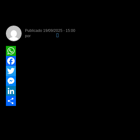
auxiliar na travessia de
pedestres
Publicado
19/09/2025 - 15:00
por
Da Redação
WhatsApp
Facebook
Twitter
Messenger
LinkedIn
Share
A Prefeitura de Sinop, por meio da Secretaria de
Segurança e Trânsito, instalou uma botoeira em frente à
Unidade de Pronto Atendimento (UPA), na Avenida André
Maggi, no Jardim das Acácias. O equipamento foi ativado