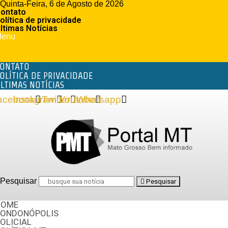
Quinta-Feira, 6 de Agosto de 2026
ontato
olítica de privacidade
ltimas Notícias
enu
ONTATO
OLÍTICA DE PRIVACIDADE
LTIMAS NOTÍCIAS
acebook
Instagram
Twitter
Youtube
Whatsapp
Pesquisar
Pesquisar
HOME
RONDONÓPOLIS
OLICIAL