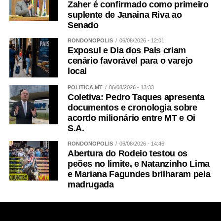
Zaher é confirmado como primeiro
suplente de Janaina Riva ao
Senado
RONDONÓPOLIS
06/08/2026 - 12:01
Exposul e Dia dos Pais criam
cenário favorável para o varejo
local
POLÍTICA MT
06/08/2026 - 13:33
Coletiva: Pedro Taques apresenta
documentos e cronologia sobre
acordo milionário entre MT e Oi
S.A.
RONDONÓPOLIS
06/08/2026 - 14:46
Abertura do Rodeio testou os
peões no limite, e Natanzinho Lima
e Mariana Fagundes brilharam pela
madrugada