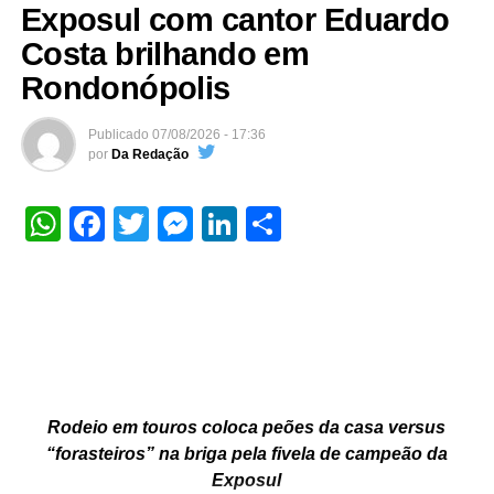
Exposul com cantor Eduardo
Costa brilhando em
Rondonópolis
Publicado
07/08/2026 - 17:36
por
Da Redação
WhatsApp
Facebook
Twitter
Messenger
LinkedIn
Share
Rodeio em touros coloca peões da casa versus
“forasteiros” na briga pela fivela de campeão da
Exposul