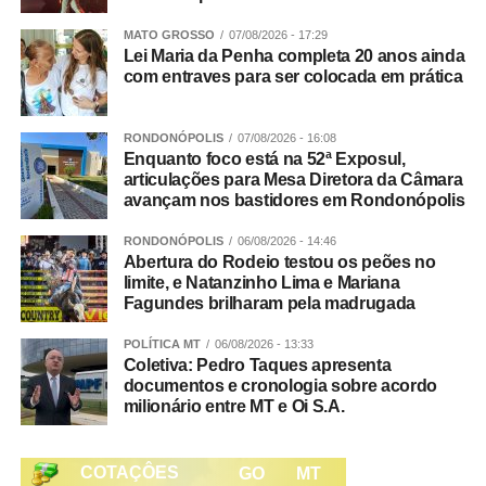
Pedro Neves
MATO GROSSO
07/08/2026 - 17:29
Lei Maria da Penha completa 20 anos ainda
14h – Feira do Reprodutor Nelore Bom Jesus
com entraves para ser colocada em prática
Tatersal / Currais Ari Torremocha
RONDONÓPOLIS
07/08/2026 - 16:08
Enquanto foco está na 52ª Exposul,
14h – Palestra: Força Tática – Segurança Rural
articulações para Mesa Diretora da Câmara
avançam nos bastidores em Rondonópolis
Pavilhão de Palestras
RONDONÓPOLIS
06/08/2026 - 14:46
15h – Cruzamento – Eficiência no campo e macies na
Abertura do Rodeio testou os peões no
limite, e Natanzinho Lima e Mariana
mesa / Alexandre Zadra, Zootecnista, gerente Genex
Fagundes brilharam pela madrugada
Pavilhão de Palestras
POLÍTICA MT
06/08/2026 - 13:33
Coletiva: Pedro Taques apresenta
16h – O mercado mudou, e seu boi? Waldemar Maia,
documentos e cronologia sobre acordo
milionário entre MT e Oi S.A.
gerente de fomento Minerva Foods
Pavilhão de Palestras