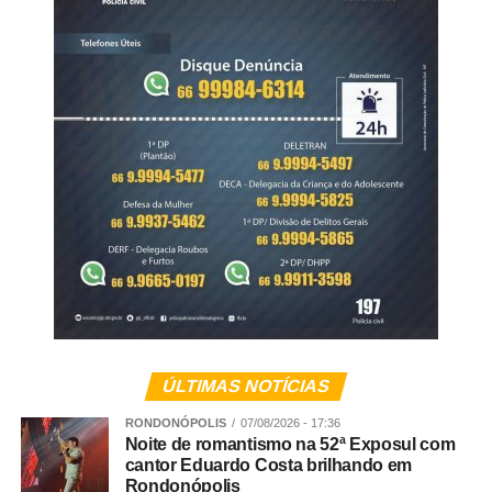
camarotes com valores a partir de R$ 80, pelo site Guichê
Web e nos pontos físicos: Calçados Bandeirantes, West
Country, loja TXC (Shopping), Padaria Vip e Sindicato
Rural.
A 52ª Exposul é uma realização do Sindicato dos
Produtores Rurais de Rondonópolis e conta com o
patrocínio institucional do Senar MT, Aprosoja MT,
Famato, Governo do Estado de Mato Grosso, Prefeitura
Municipal e Câmara Municipal de Rondonópolis.
Veja Mais:
Fiscalização contra o Covid-19 foram
intensificadas em comércios de Rondonópolis
neste domingo (17)
ÚLTIMAS NOTÍCIAS
RONDONÓPOLIS
07/08/2026 - 17:36
Programação 52º Exposul – quinta-feira – 06/08
Noite de romantismo na 52ª Exposul com
cantor Eduardo Costa brilhando em
Rondonópolis
6h – Ordenha Oficial do 32º Torneio Leiteiro – Pavilhão