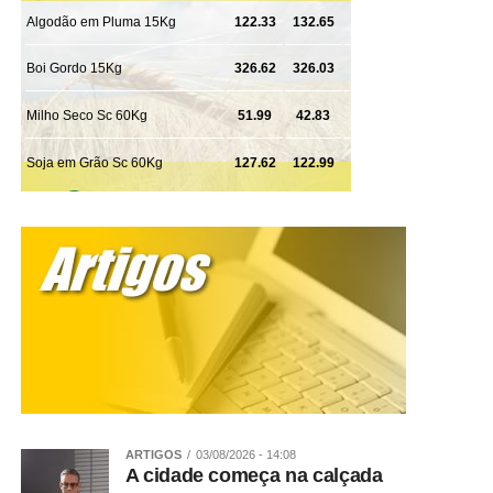
17h – O que as novilhas do cedo tem de especial e quais
são as novidades de manejo reprodutivo para elas?
Alexandre Prata, gerente técnico GlobalGen.
Pavilhão de Palestras
18h – Governança na Empresa Familiar/gestão dos
membros, filhos, sucessão no negócio – Safras e Cifras.
Pavilhão de Palestras
17h – Ordenha Oficial do 32º Torneio Leiteiro – Pavilhão
Pedro Neves
19h – Vitrine da Carne- SENAR MT – Peixe – NAC –
SENAR
19h – Leilão Virtual – Centro de Eventos
ARTIGOS
03/08/2026 - 14:08
A cidade começa na calçada
20h – Rodeio – Arena João Poteiro