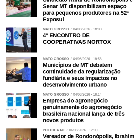
Senar MT disponibilizam espaço
para pequenos produtores na 52ª
Exposul
MATO GROSSO
04/08/2026 - 18:00
4º ENCONTRO DE
COOPERATIVAS NORTOX
MATO GROSSO
04/08/2026 - 19:53
Municípios de MT debatem
continuidade da regularização
fundiária e seus impactos no
desenvolvimento urbano
MATO GROSSO
04/08/2026 - 18:14
Empresa do agronegócio
genuinamente do agronegócio
brasileira nacional lança de três
novos produtos
POLÍTICA MT
06/08/2026 - 12:09
Vereador de Rondonópolis, Ibrahim