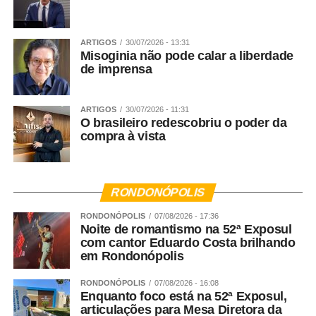
Logo após o rodeio Show Nacional – Eduardo Costa
ARTIGOS
30/07/2026 - 13:31
Misoginia não pode calar a liberdade
WhatsApp
Facebook
Twitter
Messenger
LinkedIn
Share
de imprensa
ARTIGOS
30/07/2026 - 11:31
O brasileiro redescobriu o poder da
compra à vista
RONDONÓPOLIS
RONDONÓPOLIS
07/08/2026 - 17:36
Noite de romantismo na 52ª Exposul
com cantor Eduardo Costa brilhando
em Rondonópolis
RONDONÓPOLIS
07/08/2026 - 16:08
Enquanto foco está na 52ª Exposul,
articulações para Mesa Diretora da