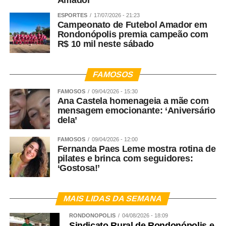
Amador
ESPORTES
17/07/2026 - 21:23
Campeonato de Futebol Amador em
Rondonópolis premia campeão com
R$ 10 mil neste sábado
FAMOSOS
FAMOSOS
09/04/2026 - 15:30
Ana Castela homenageia a mãe com
mensagem emocionante: ‘Aniversário
dela’
FAMOSOS
09/04/2026 - 12:00
Fernanda Paes Leme mostra rotina de
pilates e brinca com seguidores:
‘Gostosa!’
MAIS LIDAS DA SEMANA
RONDONÓPOLIS
04/08/2026 - 18:09
Sindicato Rural de Rondonópolis e