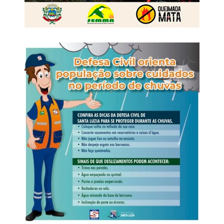
A 52ª Exposul é uma realização do Sindicato dos
Produtores Rurais de Rondonópolis e conta com o
patrocínio institucional do Senar MT, Aprosoja MT,
Famato, Governo do Estado de Mato Grosso, Prefeitura
Municipal e Câmara Municipal de Rondonópolis.
Veja Mais:
Prefeitura entrega pacote de
investimentos na Três Pontes
Programação 52º Exposul – quinta-feira – 06/08
6h – Ordenha Oficial do 32º Torneio Leiteiro – Pavilhão
Pedro Neves
14h – Feira do Reprodutor Nelore Bom Jesus
Tatersal / Currais Ari Torremocha