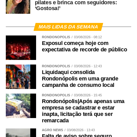
pilates e brinca com seguidores:
‘Gostosa!’
MAIS LIDAS DA SEMANA
RONDONÓPOLIS
03/08/2026 - 08:12
Exposul começa hoje com
expectativa de recorde de público
RONDONÓPOLIS
03/08/2026 - 12:43
Liquidaqui consolida
Rondonópolis em uma grande
campanha de consumo local
RONDONÓPOLIS
03/08/2026 - 15:45
Rondonópolis|Após apenas uma
empresa se cadastrar e estar
inapta, licitação terá que ser
remarcada
AGRO NEWS
03/08/2026 - 13:43
Falta de aviso sobre seguro