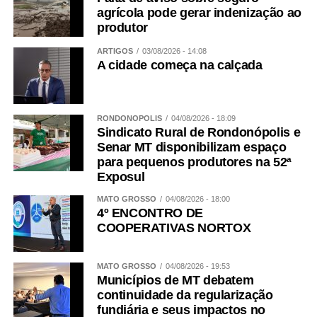
agrícola pode gerar indenização ao
produtor
ARTIGOS
03/08/2026 - 14:08
A cidade começa na calçada
RONDONÓPOLIS
04/08/2026 - 18:09
Sindicato Rural de Rondonópolis e
Senar MT disponibilizam espaço
para pequenos produtores na 52ª
Exposul
MATO GROSSO
04/08/2026 - 18:00
4º ENCONTRO DE
COOPERATIVAS NORTOX
MATO GROSSO
04/08/2026 - 19:53
Municípios de MT debatem
continuidade da regularização
fundiária e seus impactos no