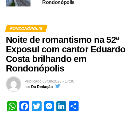
Rondonópolis
RONDONÓPOLIS
Noite de romantismo na 52ª
Exposul com cantor Eduardo
Costa brilhando em
Rondonópolis
Publicado
07/08/2026 - 17:36
por
Da Redação
WhatsApp
Facebook
Twitter
Messenger
LinkedIn
Share