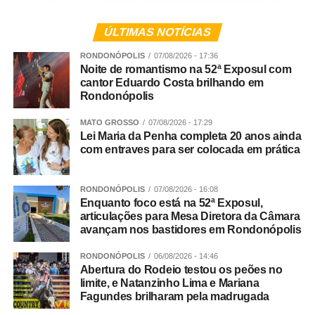
14h – Palestra: Força Tática – Segurança Rural
ÚLTIMAS NOTÍCIAS
Pavilhão de Palestras
RONDONÓPOLIS
07/08/2026 - 17:36
15h – Cruzamento – Eficiência no campo e macies na
Noite de romantismo na 52ª Exposul com
cantor Eduardo Costa brilhando em
mesa / Alexandre Zadra, Zootecnista, gerente Genex
Rondonópolis
Pavilhão de Palestras
MATO GROSSO
07/08/2026 - 17:29
Lei Maria da Penha completa 20 anos ainda
16h – O mercado mudou, e seu boi? Waldemar Maia,
com entraves para ser colocada em prática
gerente de fomento Minerva Foods
RONDONÓPOLIS
07/08/2026 - 16:08
Pavilhão de Palestras
Enquanto foco está na 52ª Exposul,
articulações para Mesa Diretora da Câmara
17h – O que as novilhas do cedo tem de especial e quais
avançam nos bastidores em Rondonópolis
são as novidades de manejo reprodutivo para elas?
RONDONÓPOLIS
06/08/2026 - 14:46
Alexandre Prata, gerente técnico GlobalGen.
Abertura do Rodeio testou os peões no
limite, e Natanzinho Lima e Mariana
Pavilhão de Palestras
Fagundes brilharam pela madrugada