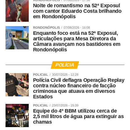
RONDONÓPOLIS
07/08/2026 - 17:36
Noite de romantismo na 52ª Exposul
com cantor Eduardo Costa brilhando
em Rondonópolis
RONDONÓPOLIS
07/08/2026 - 16:08
Enquanto foco está na 52ª Exposul,
articulações para Mesa Diretora da
Câmara avançam nos bastidores em
Rondonópolis
POLÍCIA
POLICIAL
30/07/2026 - 12:28
Polícia Civil deflagra Operação Replay
contra núcleo financeiro de facção
criminosa que atuava em diversos
Estados
POLICIAL
23/07/2026 - 15:39
Equipe do 4º BBM utilizou cerca de
2,5 mil litros de água para extinguir as
chamas