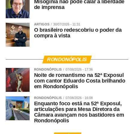
Misoginia não pode calar a liberdade
dentro da sociedade, como ela atinge o quadro familiar e
de imprensa
a sociedade. Os presídios brasileiros estão cheios de
pessoas que foram vítimas de violência doméstica na
infância, ou que presenciaram essa violência. Por essa
ARTIGOS
30/07/2026 - 11:31
O brasileiro redescobriu o poder da
razão eu defendo que a educação é a forma que temos
compra à vista
para garantir a prevenção da violência à médio e longo
prazo.
RONDONÓPOLIS
Veja Mais:
Pesquisadores desenvolvem gel com
fruto do cerrado como agente antiobesidade e
RONDONÓPOLIS
07/08/2026 - 17:36
Noite de romantismo na 52ª Exposul
antidiabetes
com cantor Eduardo Costa brilhando
em Rondonópolis
Agora vamos falar do Nudem. Quais são as maiores
RONDONÓPOLIS
07/08/2026 - 16:08
demandas do Núcleo?
Enquanto foco está na 52ª Exposul,
articulações para Mesa Diretora da
Rosana Leite – A criação do Nudem aconteceu em 2014,
Câmara avançam nos bastidores em
Rondonópolis
mas nós fazemos a defesa das mulheres desde o
advento da LMP. A DPEMT foi uma das primeiras do