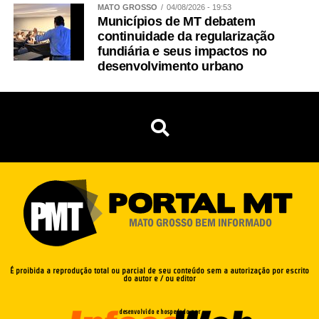
MATO GROSSO
04/08/2026 - 19:53
Municípios de MT debatem
continuidade da regularização
fundiária e seus impactos no
desenvolvimento urbano
É proibida a reprodução total ou parcial de seu conteúdo sem a autorização por escrito
do autor e / ou editor
desenvolvido e hospedado por