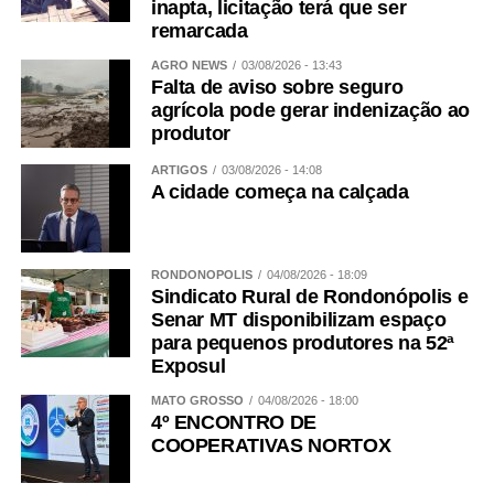
inapta, licitação terá que ser
remarcada
AGRO NEWS
03/08/2026 - 13:43
Falta de aviso sobre seguro
agrícola pode gerar indenização ao
produtor
ARTIGOS
03/08/2026 - 14:08
A cidade começa na calçada
RONDONÓPOLIS
04/08/2026 - 18:09
Sindicato Rural de Rondonópolis e
Senar MT disponibilizam espaço
para pequenos produtores na 52ª
Exposul
MATO GROSSO
04/08/2026 - 18:00
4º ENCONTRO DE
COOPERATIVAS NORTOX