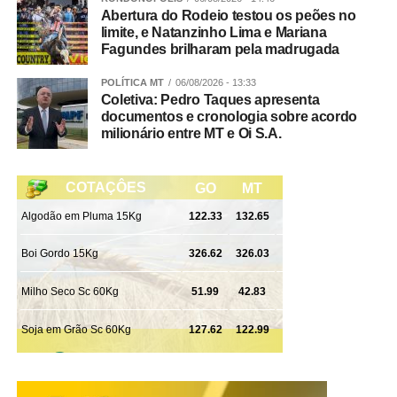
Abertura do Rodeio testou os peões no
limite, e Natanzinho Lima e Mariana
Resíduos industriais não são recolhidos de forma alguma
Fagundes brilharam pela madrugada
e devem ter uma destinação específica.
POLÍTICA MT
06/08/2026 - 13:33
Coletiva: Pedro Taques apresenta
Confira aqui como funciona cada coleta:
documentos e cronologia sobre acordo
milionário entre MT e Oi S.A.
Tá confundindo as coletas? Estas informações aqui
podem te ajudar:
Coleta de Resíduos Volumosos:
É esta do calendário.
Nesta modalidade, feita, mais ou menos, a cada dois
meses, de acordo com calendário específico, são
retirados itens como eletrodomésticos velhos e
inservíveis e os resíduos sólidos provenientes da limpeza
de jardim.
Coleta Seletiva:
É a coleta do que não é lixo e pode ter
vida nova na indústria. São os chamados materiais
recicláveis, como papel, papelão, plástico, alumínio (e