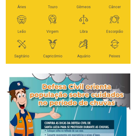
fiscalização encontrou situação considerada mais regular.
De janeiro até agora, as equipes já percorreram todos os
O Procon não identificou produtos vencidos em
oito setores, garantindo o destino adequado aos
quantidade que justificasse autuação imediata, adotando
inservíveis e restos de jardinagem.
apenas medidas orientativas relacionadas à exposição
de preços e disponibilização de cardápio físico. No local,
Na próxima semana, de 13 a 17 de abril, as equipes da
a equipe da Sorp também registrou infração leve por
Secretaria de Infraestrutura, Transporte e Saneamento
emissão sonora acima do permitido, com medição de 75
(Sintra) cortam estrada para fazer a coleta nos distritos de
decibéis no período noturno, resultando em auto de
Caravágio e Primavera. “Já peço aos moradores dos dois
infração de R$ 600.
distritos que disponham os resíduos para coleta nas
calçadas, de forma a não atrapalhar o trânsito de
O agente de regulação e fiscalização da Sorp, Rafael da
pedestres”, solicita o titular da pasta, Milton Geller,
Cruz Mestre, explicou que as principais irregularidades
reforçando que a participação de todos é fundamental
verificadas nos três dias da operação envolvem alvarás
neste processo e que dispor os resíduos fora do período
ausentes ou desatualizados, com divergências de
correto pode gerar multa.
endereço, área ou CNPJ. Segundo ele, os
estabelecimentos notificados têm prazo de 10 dias para
A partir do dia 22 de abril, as equipes da Sintra dão início
regularização documental, sob pena de multa. O fiscal
à segunda rodada da coleta de volumosos, pelo Setor 1.
também ressaltou que a ausência de ocorrências graves
O calendário pode ser conferido aqui.
demonstra a importância do trabalho preventivo realizado