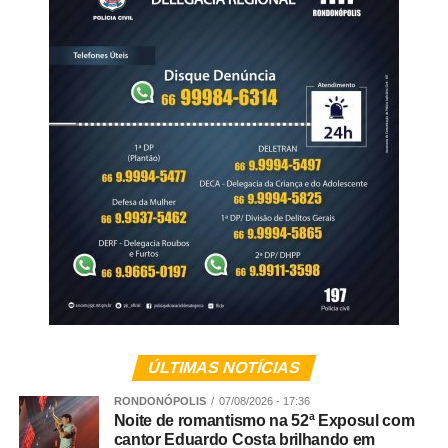
Justiça Eleitoral sob os números BR-00822/2026 e MT-
02251/2026.
WhatsApp
Facebook
Twitter
Messenger
LinkedIn
Share
ÚLTIMAS NOTÍCIAS
RONDONÓPOLIS
07/08/2026 - 17:36
Noite de romantismo na 52ª Exposul com
cantor Eduardo Costa brilhando em