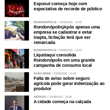
Exposul começa hoje com
expectativa de recorde de público
RONDONÓPOLIS
03/08/2026 - 15:45
Rondonópolis|Após apenas uma
empresa se cadastrar e estar
inapta, licitação terá que ser
remarcada
RONDONÓPOLIS
03/08/2026 - 12:43
Liquidaqui consolida
Rondonópolis em uma grande
campanha de consumo local
AGRO NEWS
03/08/2026 - 13:43
Falta de aviso sobre seguro
agrícola pode gerar indenização ao
produtor
ARTIGOS
03/08/2026 - 14:08
A cidade começa na calçada