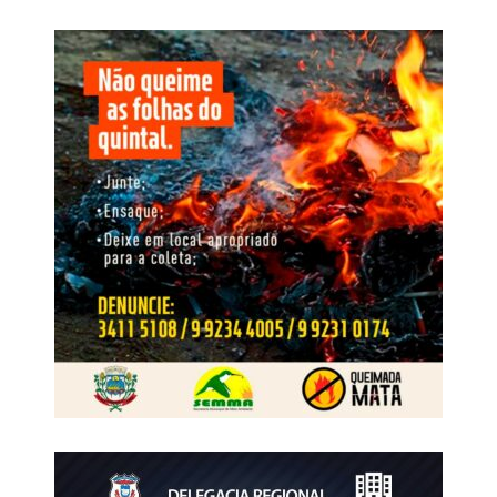
e cinco salários mínimos. A pesquisa foi distribuída pelas
sete regiões de Mato Grosso. A Centro-Sul, onde estão
Cuiabá e Várzea Grande, concentra 37,6% da amostra,
seguida pelo Sudeste, com 18,7%, e pelo Médio Norte,
com 14,1%.
Vale lembrar que nessas eleições, Mato Grosso elegerá
24 deputados estaduais. A votação
ocorre
em 4 de
outubro, e os eleitos assumem os mandatos em 1º de
fevereiro de 2027.
Vereador por dois mandatos, prefeito de Primavera do
Leste entre 2017 e 2024 e ex-presidente da Associação
Mato-grossense dos Municípios, Léo Bortolin chega à
disputa estadual com trajetória construída na gestão
municipal e na interlocução com prefeituras de diferentes
regiões. A Percent Brasil ouviu 1.200 pessoas em
entrevistas domiciliares e presenciais. O levantamento
informa nível de confiança de 95% e está registrado na