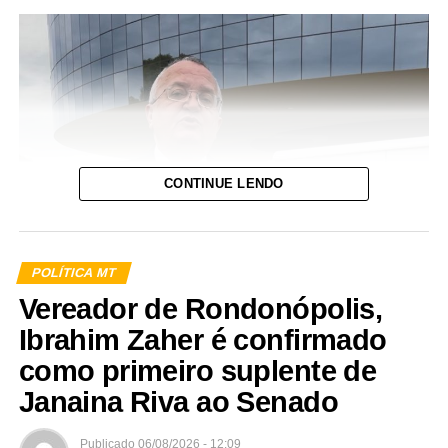
CONTINUE LENDO
POLÍTICA MT
Vereador de Rondonópolis,
Ibrahim Zaher é confirmado
como primeiro suplente de
Assessoria
Janaina Riva ao Senado
O advogado, ex-senador e ex-governador Pedro Taques
Publicado
06/08/2026 - 12:09