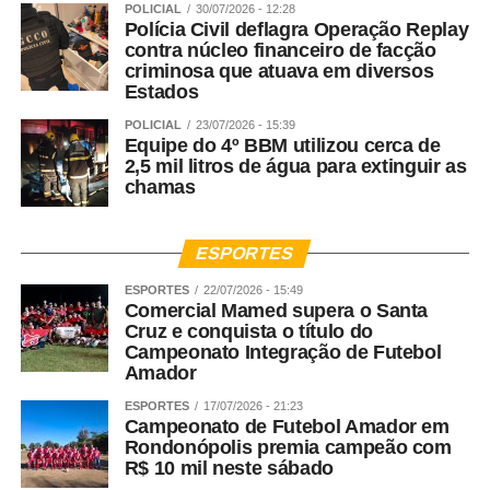
POLICIAL
30/07/2026 - 12:28
questão de ampliar o atendimento das mulheres. A LMP
Polícia Civil deflagra Operação Replay
contra núcleo financeiro de facção
foi tão de vanguarda que ela trouxe a necessidade das
criminosa que atuava em diversos
Varas de Justiça, dos Juizados dentro do Poder Judiciário
Estados
e dentro da Defensoria Pública de termos núcleos de
POLICIAL
23/07/2026 - 15:39
atendimento especializados. Tivemos o aumento das
Equipe do 4º BBM utilizou cerca de
Delegacias Especializadas e toda essa gama do Sistema
2,5 mil litros de água para extinguir as
de Justiça ajuda no amparo das mulheres em forma de
chamas
rede para que elas saibam onde pode buscar o
atendimento. Aqui na Defensoria Pública nós fizemos
ESPORTES
questão de ampliar esse atendimento. Nós não
atendemos apenas mulheres vítimas de violência, nós
ESPORTES
22/07/2026 - 15:49
Comercial Mamed supera o Santa
atendemos a violência de gênero nacionalmente. Então,
Cruz e conquista o título do
toda e qualquer mulher que venha passar por violência,
Campeonato Integração de Futebol
dentro ou fora de casa, pode buscar o Nudem. A violência
Amador
que mais aporta aqui no Nudem é a violência doméstica
ESPORTES
17/07/2026 - 21:23
e familiar, onde estão as ameaças e a violência
Campeonato de Futebol Amador em
psicológica. Esses são os crimes que as mulheres mais
Rondonópolis premia campeão com
R$ 10 mil neste sábado
narram.