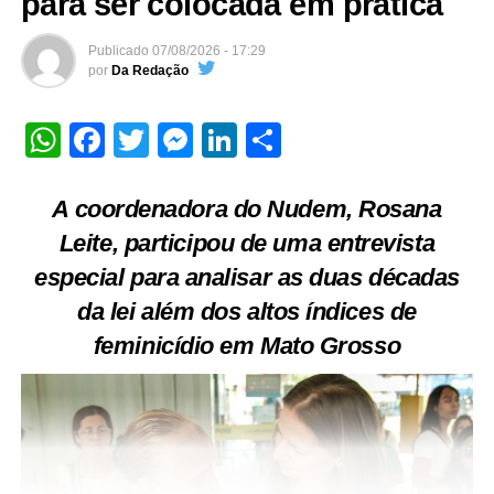
para ser colocada em prática
Publicado
07/08/2026 - 17:29
por
Da Redação
WhatsApp
Facebook
Twitter
Messenger
LinkedIn
Share
A coordenadora do Nudem, Rosana
Leite, participou de uma entrevista
especial para analisar as duas décadas
da lei além dos altos índices de
feminicídio em Mato Grosso