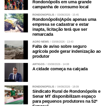
atendimento, que o Poder Público, que a rede de atenção
Rondonópolis em uma grande
campanha de consumo local
se debruce em prol dos Direitos Humanos das mulheres.
Estamos em época de campanha política, nessa época
RONDONÓPOLIS
03/08/2026 - 15:45
ouvimos muito falar no enfrentamento à violência contra
Rondonópolis|Após apenas uma
as mulheres. Só que a pauta nunca chega até onde nós
empresa se cadastrar e estar
inapta, licitação terá que ser
queremos. Por isso que essa pauta deve avançar na
remarcada
política para enfrentar a violência que tem acontecido
todos os dias. Mas, acima de tudo, precisamos dar crédito
AGRO NEWS
03/08/2026 - 13:43
Falta de aviso sobre seguro
a palavra das mulheres. Todos os dias.
agrícola pode gerar indenização ao
WhatsApp
Facebook
Twitter
Messenger
LinkedIn
Share
produtor
ARTIGOS
03/08/2026 - 14:08
A cidade começa na calçada
RONDONÓPOLIS
04/08/2026 - 18:09
Sindicato Rural de Rondonópolis e
Senar MT disponibilizam espaço
para pequenos produtores na 52ª