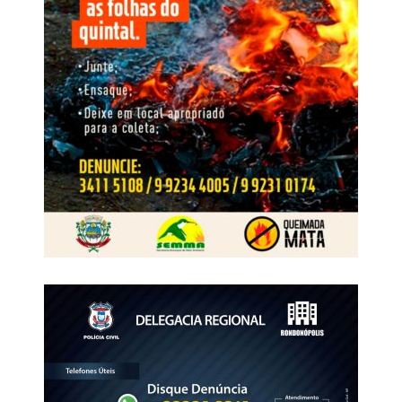
avanços na área de herbicidas, além de debates técnicos
que promoveram a troca de experiências entre
especialistas da Nortox e representantes das
cooperativas. A programação contou ainda com palestras
de convidados externos, como o economista Igor Barreto,
do Itaú BBA, que apresentou uma análise do cenário
econômico e das perspectivas para o agronegócio, e do
pesquisador Aroldo Marochi, que abordou os desafios
relacionados às doenças nas lavouras e ao manejo com
fungicidas.
WhatsApp
Facebook
Twitter
Messenger
LinkedIn
Share