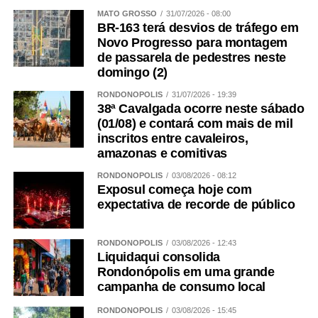
MATO GROSSO
31/07/2026 - 08:00
BR-163 terá desvios de tráfego em
Novo Progresso para montagem
de passarela de pedestres neste
domingo (2)
RONDONÓPOLIS
31/07/2026 - 19:39
38ª Cavalgada ocorre neste sábado
(01/08) e contará com mais de mil
inscritos entre cavaleiros,
amazonas e comitivas
RONDONÓPOLIS
03/08/2026 - 08:12
Exposul começa hoje com
expectativa de recorde de público
RONDONÓPOLIS
03/08/2026 - 12:43
Liquidaqui consolida
Rondonópolis em uma grande
campanha de consumo local
RONDONÓPOLIS
03/08/2026 - 15:45