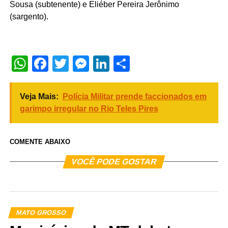
Sousa (subtenente) e Eliéber Pereira Jerônimo
(sargento).
WhatsApp
Facebook
Twitter
Messenger
LinkedIn
Share
Veja Mais:
Polícia Militar prende faccionados em
garimpo irregular no Rio Teles Pires
COMENTE ABAIXO
VOCÊ PODE GOSTAR
MATO GROSSO