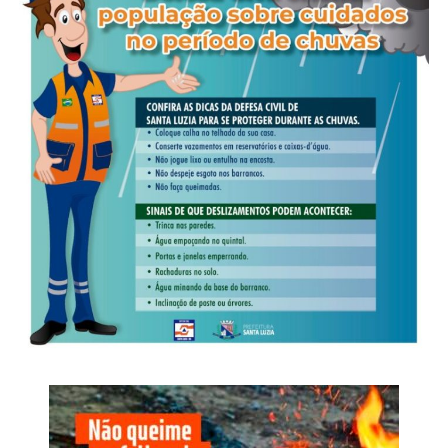
acelerar a titulação definitiva de milhares de famílias em
Mato Grosso do Sul e São Paulo. A programação teve
WhatsApp
Facebook
Twitter
Messenger
LinkedIn
Share
todo o país.
início na quarta-feira (29), com a recepção das equipes, e
prosseguiu ao longo de toda a quinta-feira (30), reunindo
WhatsApp
Facebook
Twitter
Messenger
LinkedIn
Share
palestras e apresentações técnicas voltadas às principais
tendências do agronegócio e às soluções desenvolvidas
pela Nortox para o campo.
Na abertura, o diretor-presidente da Nortox, Romeu
Stanguerlin, apresentou a trajetória da empresa, seus
resultados e as perspectivas de crescimento previstas no
planejamento estratégico até 2030. Em seguida, João
Marcos Ferrari destacou a evolução do portfólio da
companhia, abordando investimentos em pesquisa,
inovação, desenvolvimento de produtos, nutrição vegetal
e sementes.
Ao longo do encontro, também foram apresentados
programas voltados às cooperativas, novas estratégias
de manejo em fungicidas, soluções para pastagens,