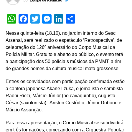
por
Equipe de Redação
WhatsApp
Facebook
Twitter
Messenger
LinkedIn
Share
Nessa quinta-feira (18.10), no jardim interno do Sesc
Arsenal, será realizado o espetáculo ‘Retrospectiva’, de
celebração do 126º aniversário do Corpo Musical da
Polícia Militar. Gratuito e aberto ao público, o evento terá
a participação dos 50 policiais músicos da PMMT, além
de grandes nomes da cultura musical mato-grossense.
Entres os convidados com participação confirmada estão
a cantora japonesa Akane Iizuka, o jornalista e sambista
Raoni Ricci, Márcio Júnior (no cavaquinho), Augusto
César (saxofonista) , Ariston Custódio, Júnior Dubone e
Márcio Assunção.
Para essa apresentação, o Corpo Musical se subdividirá
em três formações, começando com a Orquestra Popular