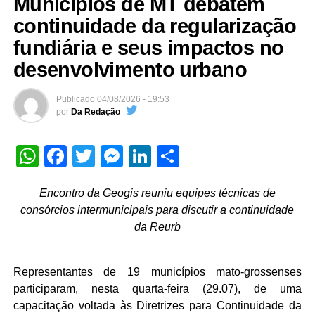
Municípios de MT debatem
continuidade da regularização
fundiária e seus impactos no
desenvolvimento urbano
Publicado
04/08/2026 - 19:53
por
Da Redação
WhatsApp
Facebook
Twitter
Messenger
LinkedIn
Share
Encontro da Geogis reuniu equipes técnicas de
consórcios intermunicipais para discutir a continuidade
da Reurb
Representantes de 19 municípios mato-grossenses
participaram, nesta quarta-feira (29.07), de uma
capacitação voltada às Diretrizes para Continuidade da