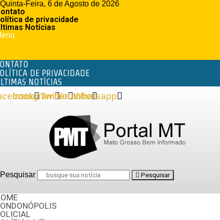
Quinta-Feira, 6 de Agosto de 2026
ontato
olítica de privacidade
ltimas Notícias
enu
ONTATO
OLÍTICA DE PRIVACIDADE
LTIMAS NOTÍCIAS
acebook
Instagram
Twitter
Youtube
Whatsapp
Pesquisar
Pesquisar
HOME
RONDONÓPOLIS
OLICIAL