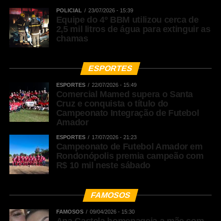
POLICIAL
23/07/2026 - 15:39
WhatsApp
Equipe do 4º BBM utilizou cerca de
2,5 mil litros de água para extinguir as
Facebook
chamas
Twitter
Messenger
ESPORTES
LinkedIn
ESPORTES
22/07/2026 - 15:49
Comercial Mamed supera o Santa
Share
Cruz e conquista o título do
Campeonato Integração de Futebol
Amador
ESPORTES
17/07/2026 - 21:23
Campeonato de Futebol Amador em
Rondonópolis premia campeão com
R$ 10 mil neste sábado
FAMOSOS
FAMOSOS
09/04/2026 - 15:30
Ana Castela homenageia a mãe com