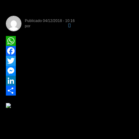
de MDB, PRB, PR e PSDB
Publicado
04/12/2018 - 10:16
por
Equipe de Redação
WhatsApp
Facebook
Twitter
Messenger
LinkedIn
Share
Marcelo Camargo/Agência Brasil