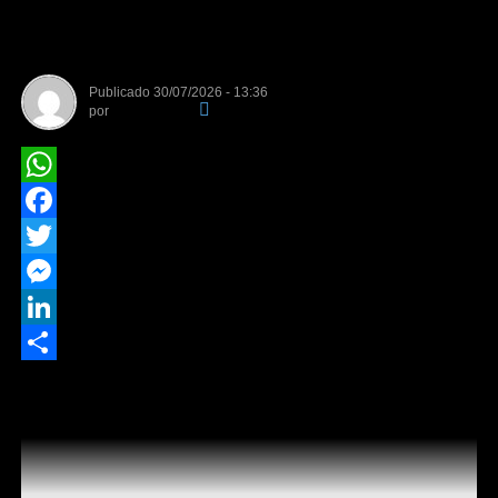
sobre IA impactam as
campanhas de 2026
Publicado
30/07/2026 - 13:36
por
Da Redação
WhatsApp
Facebook
Twitter
Messenger
LinkedIn
Share
Resolução em vigor permite ao tribunal punir
manipulação digital e amplia vigilância sobre campanhas
e redes sociais