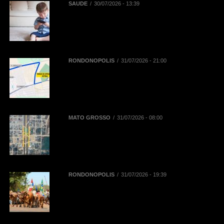
SAÚDE
30/07/2026 - 13:39
Reta final das férias: uso
prolongado de telas pode
aumentar dores na coluna de
crianças e adolescentes
RONDONÓPOLIS
31/07/2026 - 21:00
Mobilidade na 52ª Exposul:
Prefeitura libera corredor exclusivo
para táxis, aplicativos e
mototaxistas
MATO GROSSO
31/07/2026 - 08:00
BR-163 terá desvios de tráfego em
Novo Progresso para montagem
de passarela de pedestres neste
domingo (2)
RONDONÓPOLIS
31/07/2026 - 19:39
38ª Cavalgada ocorre neste sábado
(01/08) e contará com mais de mil
inscritos entre cavaleiros,
amazonas e comitivas