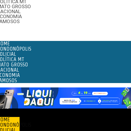
OLÍTICA MT
MATO GROSSO
NACIONAL
ECONOMIA
FAMOSOS
enu
HOME
ONDONÓPOLIS
OLICIAL
OLÍTICA MT
ATO GROSSO
ACIONAL
CONOMIA
AMOSOS
enu
HOME
ONDONÓPOLIS
OLICIAL