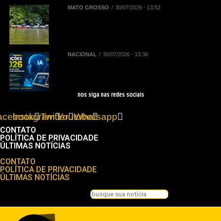
MATO GROSSO
30/07/2026 - 13:52
Sebrae/MT e Prefeitura de Sinop
elaboram plano para impulsionar
turismo de pesca
NACIONAL
30/07/2026 - 13:36
Eleições 2026: regras do TSE
sobre IA impactam as campanhas
de 2026
nos siga nas redes sociais
acebook
Instagram
Twitter
Youtube
Whatsapp
CONTATO
POLÍTICA DE PRIVACIDADE
ÚLTIMAS NOTÍCIAS
Menu
CONTATO
POLÍTICA DE PRIVACIDADE
ÚLTIMAS NOTÍCIAS
Pesquisar
Pesquisar
Feche esta caixa de pesquisa.