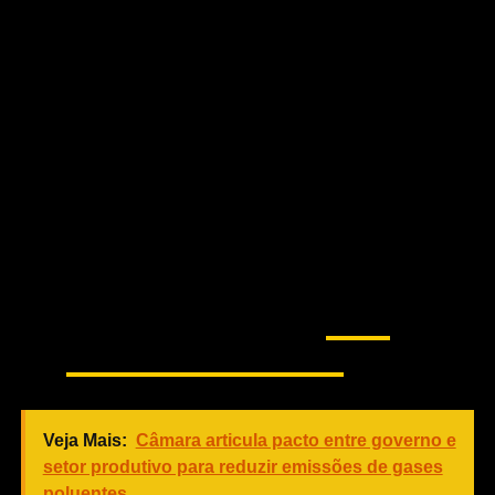
alinhamento de
proposições com
dados técnicos a serem
absorvidos e
divulgados à
população! ??
— Jair M. Bolsonaro
(@jairbolsonaro)
4 de
dezembro de 2018
Veja Mais:
Câmara articula pacto entre governo e
setor produtivo para reduzir emissões de gases
poluentes