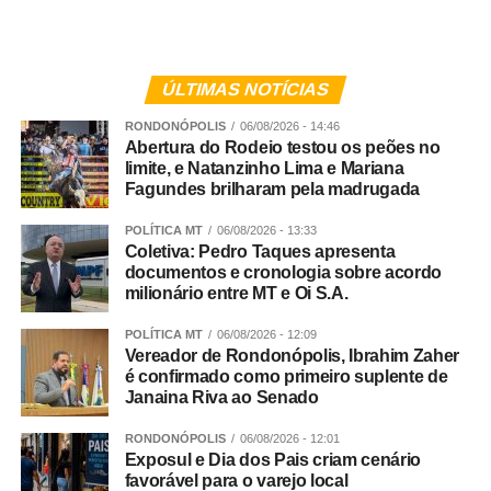
Andreia lembra que nenhum cuidador é perfeito e que
perder a paciência eventualmente faz parte da
experiência de educar. Nesses casos, reparar a relação é
ÚLTIMAS NOTÍCIAS
tão importante quanto estabelecer limites.
RONDONÓPOLIS
06/08/2026 - 14:46
Abertura do Rodeio testou os peões no
“Quando o adulto reconhece o erro, explica o que
limite, e Natanzinho Lima e Mariana
aconteceu e pede desculpas quando necessário, a
Fagundes brilharam pela madrugada
criança aprende algo importante: todo mundo erra, mas é
POLÍTICA MT
06/08/2026 - 13:33
possível assumir isso e reconstruir a relação através do
Coletiva: Pedro Taques apresenta
diálogo”, aponta a supervisora pedagógica.
documentos e cronologia sobre acordo
milionário entre MT e Oi S.A.
Para a especialista, reconhecer o erro fortalece a
confiança entre adultos e crianças e transforma um
POLÍTICA MT
06/08/2026 - 12:09
Vereador de Rondonópolis, Ibrahim Zaher
momento difícil em uma oportunidade de aprendizado. Ao
é confirmado como primeiro suplente de
mostrar que é possível lidar com sentimentos como raiva,
Janaina Riva ao Senado
frustração e tristeza sem recorrer a gritos ou violência, os
adultos ensinam, na prática, uma das habilidades mais
RONDONÓPOLIS
06/08/2026 - 12:01
Exposul e Dia dos Pais criam cenário
importantes da infância: resolver conflitos com respeito,
favorável para o varejo local