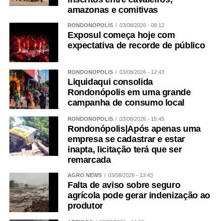
amazonas e comitivas
RONDONÓPOLIS
03/08/2026 - 08:12
Exposul começa hoje com
expectativa de recorde de público
RONDONÓPOLIS
03/08/2026 - 12:43
Liquidaqui consolida
Rondonópolis em uma grande
campanha de consumo local
RONDONÓPOLIS
03/08/2026 - 15:45
Rondonópolis|Após apenas uma
empresa se cadastrar e estar
inapta, licitação terá que ser
remarcada
AGRO NEWS
03/08/2026 - 13:43
Falta de aviso sobre seguro
agrícola pode gerar indenização ao
produtor