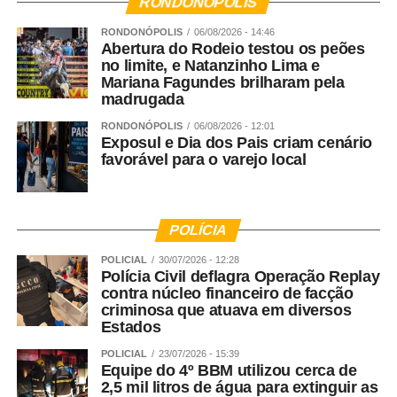
RONDONÓPOLIS
RONDONÓPOLIS
06/08/2026 - 14:46
Abertura do Rodeio testou os peões
no limite, e Natanzinho Lima e
Mariana Fagundes brilharam pela
madrugada
RONDONÓPOLIS
06/08/2026 - 12:01
Exposul e Dia dos Pais criam cenário
favorável para o varejo local
POLÍCIA
POLICIAL
30/07/2026 - 12:28
Polícia Civil deflagra Operação Replay
contra núcleo financeiro de facção
criminosa que atuava em diversos
Estados
POLICIAL
23/07/2026 - 15:39
Equipe do 4º BBM utilizou cerca de
2,5 mil litros de água para extinguir as