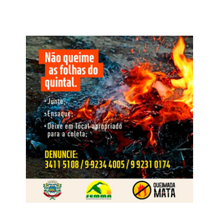
registrando redução de 3.514 postos de trabalho no
estratégia é prejudicial para o desenvolvimento da
acumulado do ano.
autorregulação emocional da criança e influencia a forma
como ela irá se relacionar com outras pessoas.
Veja Mais:
Projeto cria exigência de entrega
“Quando a infância está voltada para um ambiente em
rigorosa de produtos comprados pela internet
que conflitos são resolvidos pela imposição ou pela
elevação da voz, a criança pode reproduzir esse modelo
Nas Unidades da Federação, os maiores saldos no
em suas relações, acreditando que gritar é uma maneira
acumulado de 2026 foram registrados em São Paulo
eficaz de conseguir o que deseja. Em vez de desenvolver
(252.558), Minas Gerais (108.977) e Paraná (69.638). Em
diálogo, empatia e autocontrole, ela aprende a reagir pela
termos relativos, as maiores variações positivas
força ou pelo medo”, reflete a especialista.
ocorreram no Amapá (+4,25%), Acre (+3,38%) e Mato
Grosso (+3,36%).
Veja Mais:
Comissão aprova projeto que prevê
WhatsApp
Facebook
Twitter
Messenger
LinkedIn
Share
formação de agentes de segurança para
abordagem de pessoas com deficiência
Limites sem violência