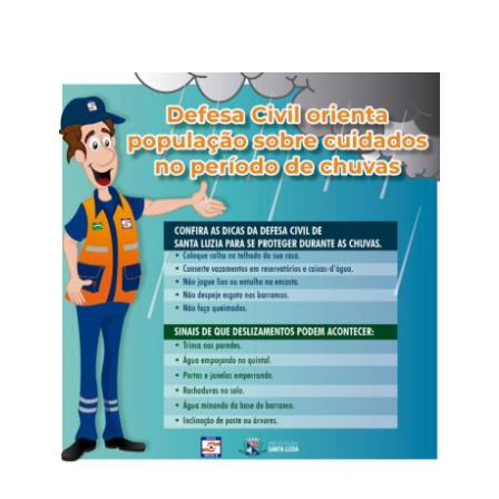
Para Andreia, estabelecer regras e dizer “não” continua
sendo uma das principais responsabilidades da família. A
diferença está na forma como esses limites são
apresentados.
“Ser firme não significa ser agressivo. Uma atitude
simples e muito eficaz é abaixar-se para ficar na altura da
criança, estabelecer contato visual e falar com uma voz
calma, mas segura. Depois, é importante procurar
compreender o que aconteceu e ajudar a criança a
reconhecer e nomear aquilo que está sentindo”, sugere
Andreia.
Segundo ela, acolher emoções como tristeza, medo,
frustração e raiva, sem abrir mão de regras claras e
consistentes, ajuda a criança a desenvolver recursos
para lidar com esses sentimentos de maneira saudável.
E quando o adulto perde a paciência?