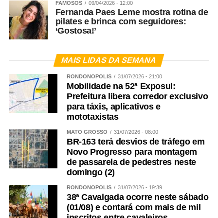
FAMOSOS
09/04/2026 - 12:00
Fernanda Paes Leme mostra rotina de
pilates e brinca com seguidores:
‘Gostosa!’
MAIS LIDAS DA SEMANA
RONDONÓPOLIS
31/07/2026 - 21:00
Mobilidade na 52ª Exposul:
Prefeitura libera corredor exclusivo
para táxis, aplicativos e
mototaxistas
MATO GROSSO
31/07/2026 - 08:00
BR-163 terá desvios de tráfego em
Novo Progresso para montagem
de passarela de pedestres neste
domingo (2)
RONDONÓPOLIS
31/07/2026 - 19:39
38ª Cavalgada ocorre neste sábado
(01/08) e contará com mais de mil
inscritos entre cavaleiros,