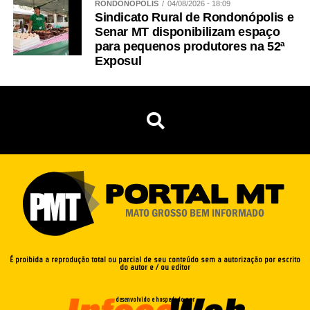
RONDONÓPOLIS
04/08/2026 - 18:09
Sindicato Rural de Rondonópolis e
Senar MT disponibilizam espaço
para pequenos produtores na 52ª
Exposul
É proibida a reprodução total ou parcial de seu conteúdo sem a autorização por escrito
do autor e / ou editor
desenvolvido e hospedado por