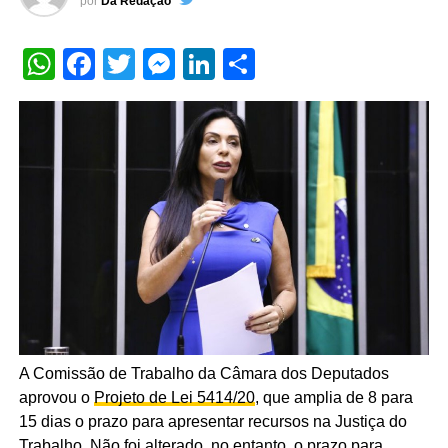
por
Da Redação
WhatsApp
Facebook
Twitter
Messenger
LinkedIn
Share
A Comissão de Trabalho da Câmara dos Deputados
aprovou o
Projeto de Lei 5414/20
, que amplia de 8 para
15 dias o prazo para apresentar recursos na Justiça do
Trabalho. Não foi alterado, no entanto, o prazo para