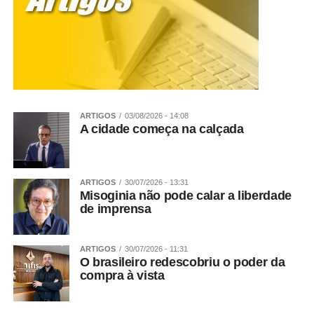
adultos ensinam, na prática, uma das habilidades mais
importantes da infância: resolver conflitos com respeito,
empatia e inteligência emocional.
Veja Mais:
Motta: projeto que aumenta pena para
falsificação de bebidas será votado o quanto
antes
ARTIGOS
03/08/2026 - 14:08
A cidade começa na calçada
Sobre o Fadelito:
Fundado há 27 anos, o Fadelito é uma
rede pioneira dedicada exclusivamente à Educação
ARTIGOS
30/07/2026 - 13:31
Infantil, com atuação voltada à valorização da primeira
Misoginia não pode calar a liberdade
infância como uma fase decisiva para o desenvolvimento
de imprensa
cognitivo, emocional, social e físico das crianças. Com 36
unidades distribuídas na capital paulista, Grande São
ARTIGOS
30/07/2026 - 11:31
Paulo e interior do Estado de São Paulo, a rede já
O brasileiro redescobriu o poder da
contribuiu para a formação de mais de 35 mil crianças e
compra à vista
conta atualmente com cerca de 1.600 colaboradores.
Especializado no atendimento de crianças de 4 meses a