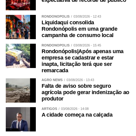
expectativa de recorde de público
RONDONÓPOLIS
03/08/2026 - 12:43
Liquidaqui consolida
Rondonópolis em uma grande
campanha de consumo local
RONDONÓPOLIS
03/08/2026 - 15:45
Rondonópolis|Após apenas uma
empresa se cadastrar e estar
inapta, licitação terá que ser
remarcada
AGRO NEWS
03/08/2026 - 13:43
Falta de aviso sobre seguro
agrícola pode gerar indenização ao
produtor
ARTIGOS
03/08/2026 - 14:08
A cidade começa na calçada