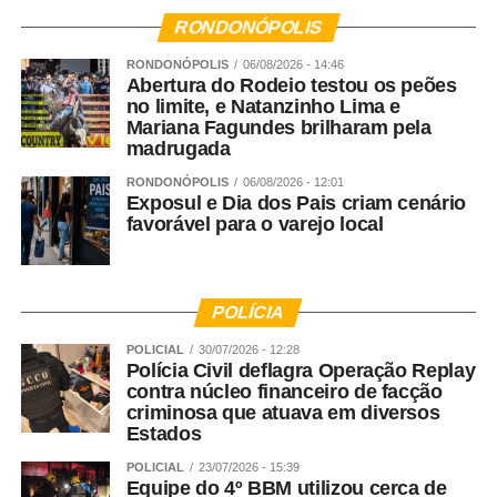
6 anos, o Fadelito possui metodologia própria,
RONDONÓPOLIS
desenvolvida por um comitê pedagógico multidisciplinar
RONDONÓPOLIS
06/08/2026 - 14:46
e aprimorada continuamente a partir de estudos e novas
Abertura do Rodeio testou os peões
descobertas da Educação Infantil. Entre seus diferenciais
no limite, e Natanzinho Lima e
está o Baby Learning, programa multidisciplinar criado
Mariana Fagundes brilharam pela
madrugada
para bebês do berçário, que integra conhecimentos de
Pediatria, Fisioterapia e Pedagogia para estimular, de
RONDONÓPOLIS
06/08/2026 - 12:01
Exposul e Dia dos Pais criam cenário
forma planejada e respeitosa, o desenvolvimento motor,
favorável para o varejo local
cognitivo, emocional e social de cada criança,
considerando as particularidades de cada fase da
primeira infância. Mais do que uma rede de escolas, o
Fadelito trabalha ativamente para fortalecer a
POLÍCIA
compreensão de que investir nos primeiros anos de vida
POLICIAL
30/07/2026 - 12:28
é investir no desenvolvimento humano e no futuro da
Polícia Civil deflagra Operação Replay
sociedade.
contra núcleo financeiro de facção
criminosa que atuava em diversos
Estados
WhatsApp
Facebook
Twitter
Messenger
LinkedIn
Share
POLICIAL
23/07/2026 - 15:39
Equipe do 4º BBM utilizou cerca de