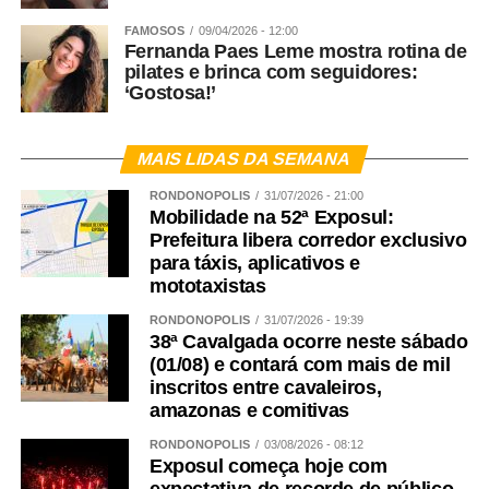
FAMOSOS
09/04/2026 - 12:00
Fernanda Paes Leme mostra rotina de
pilates e brinca com seguidores:
‘Gostosa!’
MAIS LIDAS DA SEMANA
RONDONÓPOLIS
31/07/2026 - 21:00
Mobilidade na 52ª Exposul:
Prefeitura libera corredor exclusivo
para táxis, aplicativos e
mototaxistas
RONDONÓPOLIS
31/07/2026 - 19:39
38ª Cavalgada ocorre neste sábado
(01/08) e contará com mais de mil
inscritos entre cavaleiros,
amazonas e comitivas
RONDONÓPOLIS
03/08/2026 - 08:12
Exposul começa hoje com