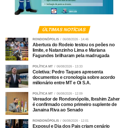
Limites sem violência
Para Andreia, estabelecer regras e dizer “não” continua
sendo uma das principais responsabilidades da família. A
ÚLTIMAS NOTÍCIAS
diferença está na forma como esses limites são
apresentados.
RONDONÓPOLIS
06/08/2026 - 14:46
Abertura do Rodeio testou os peões no
limite, e Natanzinho Lima e Mariana
“Ser firme não significa ser agressivo. Uma atitude
Fagundes brilharam pela madrugada
simples e muito eficaz é abaixar-se para ficar na altura da
criança, estabelecer contato visual e falar com uma voz
POLÍTICA MT
06/08/2026 - 13:33
Coletiva: Pedro Taques apresenta
calma, mas segura. Depois, é importante procurar
documentos e cronologia sobre acordo
compreender o que aconteceu e ajudar a criança a
milionário entre MT e Oi S.A.
reconhecer e nomear aquilo que está sentindo”, sugere
Andreia.
POLÍTICA MT
06/08/2026 - 12:09
Vereador de Rondonópolis, Ibrahim Zaher
é confirmado como primeiro suplente de
Segundo ela, acolher emoções como tristeza, medo,
Janaina Riva ao Senado
frustração e raiva, sem abrir mão de regras claras e
consistentes, ajuda a criança a desenvolver recursos
RONDONÓPOLIS
06/08/2026 - 12:01
Exposul e Dia dos Pais criam cenário
para lidar com esses sentimentos de maneira saudável.