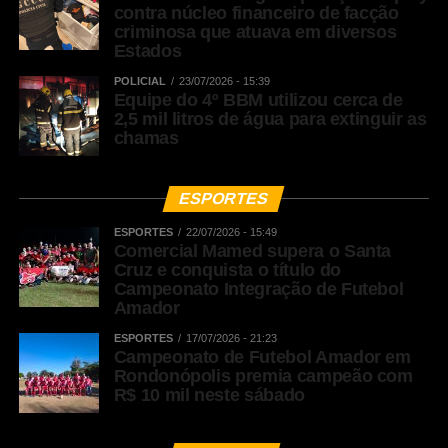
contra núcleo financeiro de facção
sociedade.
criminosa que atuava em diversos
Estados
POLICIAL
23/07/2026 - 15:39
WhatsApp
Equipe do 4º BBM utilizou cerca de
2,5 mil litros de água para extinguir as
Facebook
chamas
Twitter
Messenger
ESPORTES
LinkedIn
ESPORTES
22/07/2026 - 15:49
Comercial Mamed supera o Santa
Share
Cruz e conquista o título do
Campeonato Integração de Futebol
Amador
ESPORTES
17/07/2026 - 21:23
Campeonato de Futebol Amador em
Rondonópolis premia campeão com
R$ 10 mil neste sábado