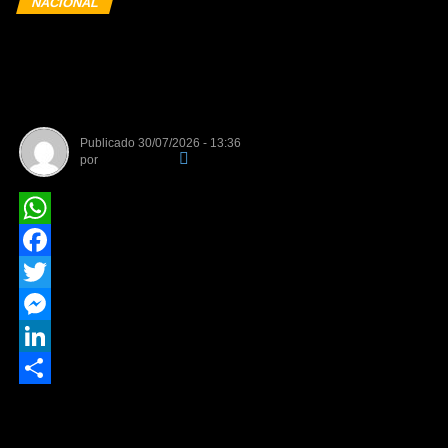
NACIONAL
Eleições 2026: regras do TSE
sobre IA impactam as
campanhas de 2026
Publicado
30/07/2026 - 13:36
por
Da Redação
WhatsApp
Facebook
Twitter
Messenger
LinkedIn
Share