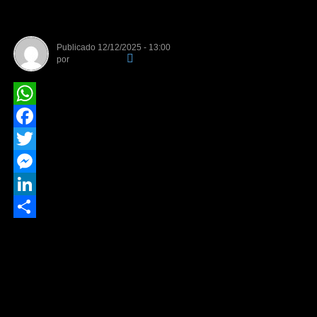
adolescentes com deficiência
Publicado
12/12/2025 - 13:00
por
Da Redação
WhatsApp
Facebook
Twitter
Messenger
LinkedIn
Share
A Comissão de Previdência, Assistência Social, Infância,
Adolescência e Família da Câmara dos Deputados
realiza na terça-feira (16) audiência pública para discutir
os desafios das políticas públicas voltadas a crianças e
adolescentes com deficiência.