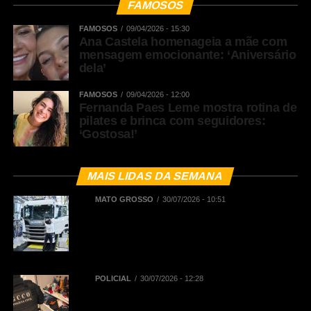
FAMOSOS
FAMOSOS
09/04/2026 - 15:30
Ana Castela homenageia a mãe com
mensagem emocionante: ‘Aniversário
dela’
FAMOSOS
09/04/2026 - 12:00
Fernanda Paes Leme mostra rotina de
pilates e brinca com seguidores:
‘Gostosa!’
MAIS LIDAS DA SEMANA
MATO GROSSO
30/07/2026 - 10:51
BNDES registra R$ 442,5 milhões
em financiamentos aprovados para
renovação de frota de caminhões e
de ônibus em Mato Grosso
POLICIAL
30/07/2026 - 12:28
Polícia Civil deflagra Operação
Replay contra núcleo financeiro de