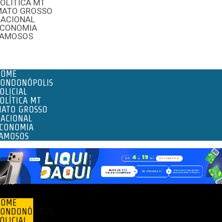
OLÍTICA MT
MATO GROSSO
NACIONAL
ECONOMIA
FAMOSOS
enu
HOME
ONDONÓPOLIS
OLICIAL
OLÍTICA MT
ATO GROSSO
ACIONAL
CONOMIA
AMOSOS
enu
HOME
ONDONÓPOLIS
OLICIAL