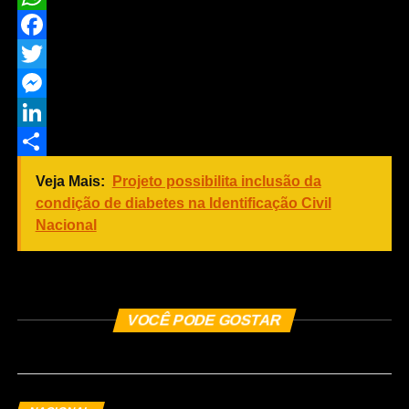
WhatsApp
Facebook
Twitter
Messenger
LinkedIn
Share
Veja Mais:
Projeto possibilita inclusão da
condição de diabetes na Identificação Civil
Nacional
COMENTE ABAIXO
VOCÊ PODE GOSTAR