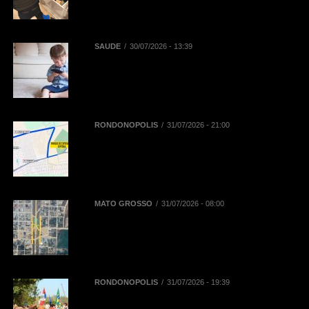
facção criminosa que atuava em
diversos Estados
SAÚDE
30/07/2026 - 13:39
Reta final das férias: uso
prolongado de telas pode
aumentar dores na coluna de
crianças e adolescentes
RONDONÓPOLIS
31/07/2026 - 21:00
Mobilidade na 52ª Exposul:
Prefeitura libera corredor exclusivo
para táxis, aplicativos e
mototaxistas
MATO GROSSO
31/07/2026 - 08:00
BR-163 terá desvios de tráfego em
Novo Progresso para montagem
de passarela de pedestres neste
domingo (2)
RONDONÓPOLIS
31/07/2026 - 19:39
38ª Cavalgada ocorre neste sábado