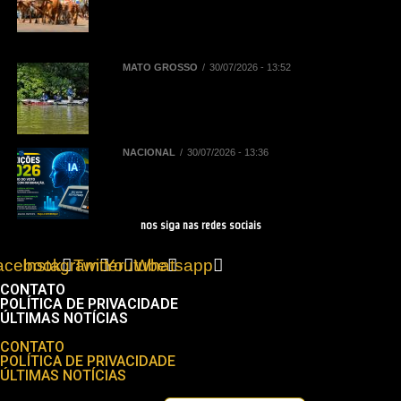
(01/08) e contará com mais de mil
inscritos entre cavaleiros,
amazonas e comitivas
MATO GROSSO
30/07/2026 - 13:52
Sebrae/MT e Prefeitura de Sinop
elaboram plano para impulsionar
turismo de pesca
NACIONAL
30/07/2026 - 13:36
Eleições 2026: regras do TSE
sobre IA impactam as campanhas
de 2026
nos siga nas redes sociais
acebook
Instagram
Twitter
Youtube
Whatsapp
CONTATO
POLÍTICA DE PRIVACIDADE
ÚLTIMAS NOTÍCIAS
Menu
CONTATO
POLÍTICA DE PRIVACIDADE
ÚLTIMAS NOTÍCIAS
Pesquisar