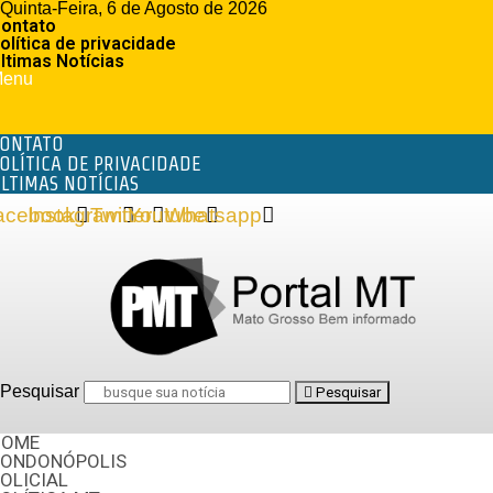
Quinta-Feira, 6 de Agosto de 2026
ontato
olítica de privacidade
ltimas Notícias
enu
ONTATO
OLÍTICA DE PRIVACIDADE
LTIMAS NOTÍCIAS
acebook
Instagram
Twitter
Youtube
Whatsapp
Pesquisar
Pesquisar
HOME
RONDONÓPOLIS
OLICIAL