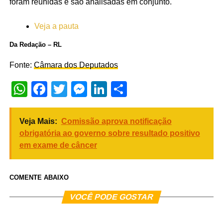
foram reunidas e são analisadas em conjunto.
Veja a pauta
Da Redação – RL
Fonte:
Câmara dos Deputados
WhatsApp
Facebook
Twitter
Messenger
LinkedIn
Share
Veja Mais:
Comissão aprova notificação
obrigatória ao governo sobre resultado positivo
em exame de câncer
COMENTE ABAIXO
VOCÊ PODE GOSTAR