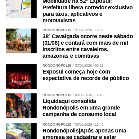
Mobilidade na 52ª Exposul:
Prefeitura libera corredor exclusivo
para táxis, aplicativos e
mototaxistas
RONDONÓPOLIS
31/07/2026 - 19:39
38ª Cavalgada ocorre neste sábado
(01/08) e contará com mais de mil
inscritos entre cavaleiros,
amazonas e comitivas
RONDONÓPOLIS
03/08/2026 - 08:12
Exposul começa hoje com
expectativa de recorde de público
RONDONÓPOLIS
03/08/2026 - 12:43
Liquidaqui consolida
Rondonópolis em uma grande
campanha de consumo local
RONDONÓPOLIS
03/08/2026 - 15:45
Rondonópolis|Após apenas uma
empresa se cadastrar e estar