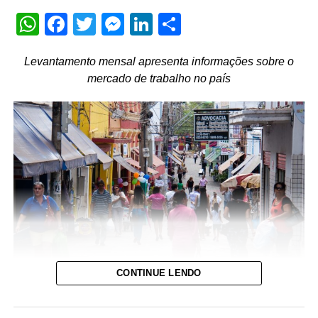
em vigor desde 2024, a Justiça Eleitoral já dispõe de
WhatsApp
Facebook
Twitter
Messenger
LinkedIn
Share
instrumentos normativos para banir deepfakes, exigir a
identificação de materiais sintéticos e enquadrar
Levantamento mensal apresenta informações sobre o
estratégias digitais de partidos e candidatos.
mercado de trabalho no país
De acordo com Renato Opice Blum, advogado,
economista e professor de direito digital na ESPM, FAAP
e Insper, as diretrizes do tribunal suprem uma lacuna
crucial deixada pela lentidão do Legislativo na votação
do Marco Legal da IA (PL 2338/2023). “O TSE exerce o
poder de polícia, o que permite regulamentar e fiscalizar
condutas no processo eleitoral de forma ágil. Na prática,
mesmo com a tramitação da lei geral em curso, o pleito
deste ano já conta com uma normatização plenamente
válida e com eficácia de lei”, destaca o especialista.
CONTINUE LENDO
Na avaliação do jurista, o arcabouço consegue delimitar
a fronteira entre o uso legítimo da ferramenta nas
Cuiabá liderou a geração de empregos com 848 novos postos,
campanhas, como a edição técnica de materiais e a