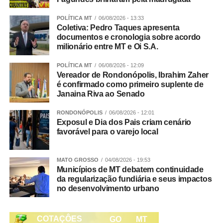
E quando o adulto perde a paciência?
POLÍTICA MT
06/08/2026 - 13:33
Coletiva: Pedro Taques apresenta
documentos e cronologia sobre acordo
Andreia lembra que nenhum cuidador é perfeito e que
milionário entre MT e Oi S.A.
perder a paciência eventualmente faz parte da
experiência de educar. Nesses casos, reparar a relação é
POLÍTICA MT
06/08/2026 - 12:09
tão importante quanto estabelecer limites.
Vereador de Rondonópolis, Ibrahim Zaher
é confirmado como primeiro suplente de
Janaina Riva ao Senado
“Quando o adulto reconhece o erro, explica o que
aconteceu e pede desculpas quando necessário, a
RONDONÓPOLIS
06/08/2026 - 12:01
criança aprende algo importante: todo mundo erra, mas é
Exposul e Dia dos Pais criam cenário
possível assumir isso e reconstruir a relação através do
favorável para o varejo local
diálogo”, aponta a supervisora pedagógica.
MATO GROSSO
04/08/2026 - 19:53
Para a especialista, reconhecer o erro fortalece a
Municípios de MT debatem continuidade
confiança entre adultos e crianças e transforma um
da regularização fundiária e seus impactos
no desenvolvimento urbano
momento difícil em uma oportunidade de aprendizado. Ao
mostrar que é possível lidar com sentimentos como raiva,
frustração e tristeza sem recorrer a gritos ou violência, os