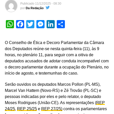
Publicado
11/12/2025 - 08:30
por
Da Redação
WhatsApp
Facebook
Twitter
Messenger
LinkedIn
Share
O Conselho de Ética e Decoro Parlamentar da Câmara
dos Deputados reúne-se nesta quinta-feira (11), às 9
horas, no plenário 11, para seguir com a oitiva de
deputados acusados de adotar conduta incompatível com
o decoro parlamentar durante a ocupação do Plenário, no
início de agosto, e testemunhas do caso.
Serão ouvidos os deputados Marcos Pollon (PL-MS),
Marcel Van Hattem (Novo-RS) e Zé Trovão (PL-SC) e
pessoas indicadas por eles e pelo relator, o deputado
Moses Rodrigues (União-CE). As representações (
REP
24/25
,
REP 25/25
e
REP 27/25)
contra os parlamentares