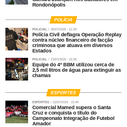
Rondonópolis
primeira infância. Mais do que uma rede de escolas, o
Fadelito trabalha ativamente para fortalecer a
compreensão de que investir nos primeiros anos de vida
POLÍCIA
é investir no desenvolvimento humano e no futuro da
POLICIAL
30/07/2026 - 12:28
sociedade.
Polícia Civil deflagra Operação Replay
contra núcleo financeiro de facção
WhatsApp
Facebook
Twitter
Messenger
LinkedIn
Share
criminosa que atuava em diversos
Estados
POLICIAL
23/07/2026 - 15:39
Equipe do 4º BBM utilizou cerca de
2,5 mil litros de água para extinguir as
chamas
ESPORTES
ESPORTES
22/07/2026 - 15:49
Comercial Mamed supera o Santa
Cruz e conquista o título do
Campeonato Integração de Futebol
Amador