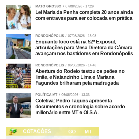
criança, estabelecer contato visual e falar com uma voz
MATO GROSSO
07/08/2026 - 17:29
Lei Maria da Penha completa 20 anos ainda
calma, mas segura. Depois, é importante procurar
com entraves para ser colocada em prática
compreender o que aconteceu e ajudar a criança a
reconhecer e nomear aquilo que está sentindo”, sugere
Andreia.
RONDONÓPOLIS
07/08/2026 - 16:08
Enquanto foco está na 52ª Exposul,
articulações para Mesa Diretora da Câmara
Segundo ela, acolher emoções como tristeza, medo,
avançam nos bastidores em Rondonópolis
frustração e raiva, sem abrir mão de regras claras e
consistentes, ajuda a criança a desenvolver recursos
RONDONÓPOLIS
06/08/2026 - 14:46
Abertura do Rodeio testou os peões no
para lidar com esses sentimentos de maneira saudável.
limite, e Natanzinho Lima e Mariana
Fagundes brilharam pela madrugada
E quando o adulto perde a paciência?
POLÍTICA MT
06/08/2026 - 13:33
Andreia lembra que nenhum cuidador é perfeito e que
Coletiva: Pedro Taques apresenta
perder a paciência eventualmente faz parte da
documentos e cronologia sobre acordo
milionário entre MT e Oi S.A.
experiência de educar. Nesses casos, reparar a relação é
tão importante quanto estabelecer limites.
“Quando o adulto reconhece o erro, explica o que