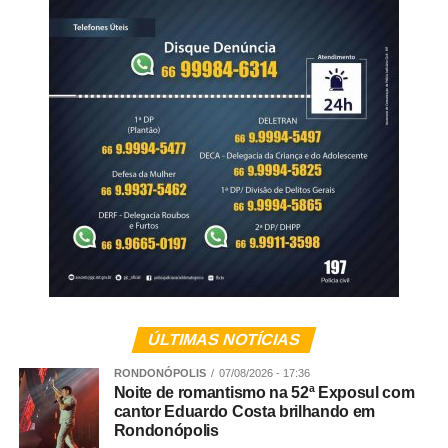
elevação da voz, a criança pode reproduzir esse modelo
em suas relações, acreditando que gritar é uma maneira
eficaz de conseguir o que deseja. Em vez de desenvolver
diálogo, empatia e autocontrole, ela aprende a reagir pela
força ou pelo medo”, reflete a especialista.
Veja Mais:
Comissão especial cancela reunião
para votar novo Plano Nacional de Educação
Limites sem violência
Para Andreia, estabelecer regras e dizer “não” continua
sendo uma das principais responsabilidades da família. A
ÚLTIMAS NOTÍCIAS
diferença está na forma como esses limites são
apresentados.
RONDONÓPOLIS
07/08/2026 - 17:36
Noite de romantismo na 52ª Exposul com
cantor Eduardo Costa brilhando em
“Ser firme não significa ser agressivo. Uma atitude
Rondonópolis
simples e muito eficaz é abaixar-se para ficar na altura da