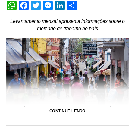
em vigor desde 2024, a Justiça Eleitoral já dispõe de
WhatsApp
Facebook
Twitter
Messenger
LinkedIn
Share
instrumentos normativos para banir deepfakes, exigir a
identificação de materiais sintéticos e enquadrar
Levantamento mensal apresenta informações sobre o
estratégias digitais de partidos e candidatos.
mercado de trabalho no país
De acordo com Renato Opice Blum, advogado,
economista e professor de direito digital na ESPM, FAAP
e Insper, as diretrizes do tribunal suprem uma lacuna
crucial deixada pela lentidão do Legislativo na votação
do Marco Legal da IA (PL 2338/2023). “O TSE exerce o
poder de polícia, o que permite regulamentar e fiscalizar
condutas no processo eleitoral de forma ágil. Na prática,
mesmo com a tramitação da lei geral em curso, o pleito
deste ano já conta com uma normatização plenamente
válida e com eficácia de lei”, destaca o especialista.
CONTINUE LENDO
Na avaliação do jurista, o arcabouço consegue delimitar
a fronteira entre o uso legítimo da ferramenta nas
Cuiabá liderou a geração de empregos com 848 novos postos,
campanhas, como a edição técnica de materiais e a
seguida por Várzea Grande, Lucas do Rio Verde, Nova Mutum e