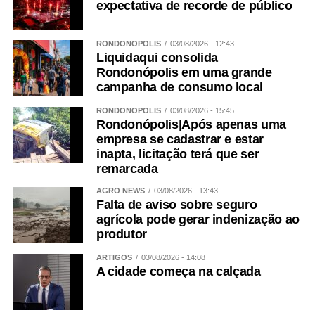
expectativa de recorde de público
RONDONÓPOLIS
03/08/2026 - 12:43
Liquidaqui consolida
Rondonópolis em uma grande
campanha de consumo local
RONDONÓPOLIS
03/08/2026 - 15:45
Rondonópolis|Após apenas uma
empresa se cadastrar e estar
inapta, licitação terá que ser
remarcada
AGRO NEWS
03/08/2026 - 13:43
Falta de aviso sobre seguro
agrícola pode gerar indenização ao
produtor
ARTIGOS
03/08/2026 - 14:08
A cidade começa na calçada