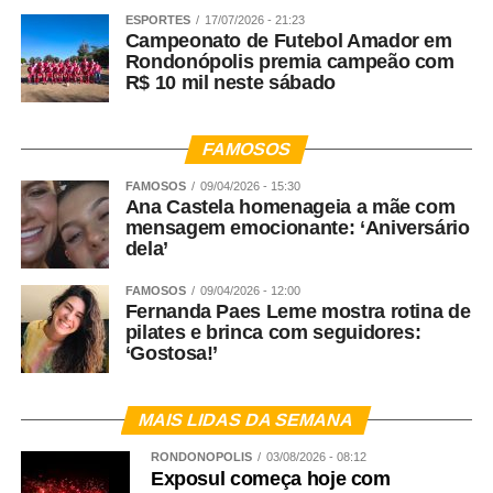
ESPORTES
17/07/2026 - 21:23
Campeonato de Futebol Amador em
Rondonópolis premia campeão com
R$ 10 mil neste sábado
FAMOSOS
FAMOSOS
09/04/2026 - 15:30
Ana Castela homenageia a mãe com
mensagem emocionante: ‘Aniversário
dela’
FAMOSOS
09/04/2026 - 12:00
Fernanda Paes Leme mostra rotina de
pilates e brinca com seguidores:
‘Gostosa!’
MAIS LIDAS DA SEMANA
RONDONÓPOLIS
03/08/2026 - 08:12
Exposul começa hoje com