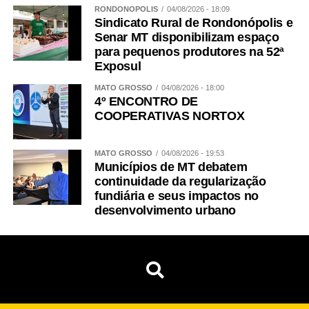
RONDONÓPOLIS
04/08/2026 - 18:09
Sindicato Rural de Rondonópolis e
Senar MT disponibilizam espaço
para pequenos produtores na 52ª
Exposul
MATO GROSSO
04/08/2026 - 18:00
4º ENCONTRO DE
COOPERATIVAS NORTOX
MATO GROSSO
04/08/2026 - 19:53
Municípios de MT debatem
continuidade da regularização
fundiária e seus impactos no
desenvolvimento urbano