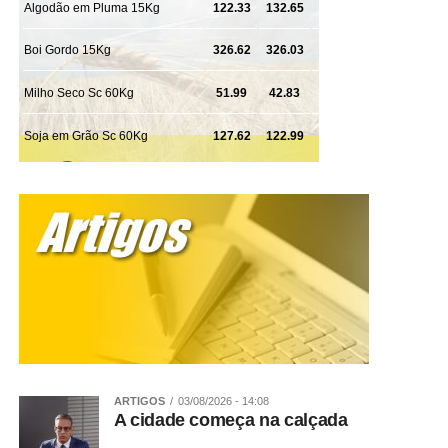
aconteceu e pede desculpas quando necessário, a
criança aprende algo importante: todo mundo erra, mas é
possível assumir isso e reconstruir a relação através do
diálogo”, aponta a supervisora pedagógica.
Para a especialista, reconhecer o erro fortalece a
confiança entre adultos e crianças e transforma um
momento difícil em uma oportunidade de aprendizado. Ao
mostrar que é possível lidar com sentimentos como raiva,
frustração e tristeza sem recorrer a gritos ou violência, os
adultos ensinam, na prática, uma das habilidades mais
importantes da infância: resolver conflitos com respeito,
empatia e inteligência emocional.
Veja Mais:
Comissão aprova projeto que
equipara lúpus a deficiência para fins legais
ARTIGOS
03/08/2026 - 14:08
A cidade começa na calçada
Sobre o Fadelito:
Fundado há 27 anos, o Fadelito é uma