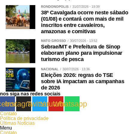
RONDONÓPOLIS
31/07/2026 - 19:39
38ª Cavalgada ocorre neste sábado
(01/08) e contará com mais de mil
inscritos entre cavaleiros,
amazonas e comitivas
MATO GROSSO
30/07/2026 - 13:52
Sebrae/MT e Prefeitura de Sinop
elaboram plano para impulsionar
turismo de pesca
NACIONAL
30/07/2026 - 13:36
Eleições 2026: regras do TSE
sobre IA impactam as campanhas
de 2026
nos siga nas redes sociais
cebook
Instagram
Twitter
Youtube
Whatsapp
Contato
Política de privacidade
Últimas Notícias
Menu
Contato