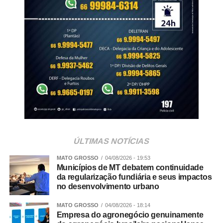
fungicidas.
WhatsApp
Facebook
Twitter
Messenger
LinkedIn
Share
ÚLTIMAS NOTÍCIAS
MATO GROSSO
04/08/2026 - 19:53
Municípios de MT debatem continuidade
da regularização fundiária e seus impactos
no desenvolvimento urbano
MATO GROSSO
04/08/2026 - 18:14
Empresa do agronegócio genuinamente