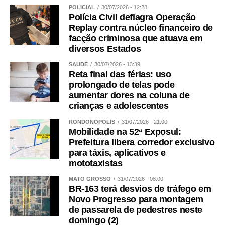
POLICIAL
30/07/2026 - 12:28
Polícia Civil deflagra Operação
Replay contra núcleo financeiro de
facção criminosa que atuava em
diversos Estados
SAÚDE
30/07/2026 - 13:39
Reta final das férias: uso
prolongado de telas pode
aumentar dores na coluna de
crianças e adolescentes
RONDONÓPOLIS
31/07/2026 - 21:00
Mobilidade na 52ª Exposul:
Prefeitura libera corredor exclusivo
para táxis, aplicativos e
mototaxistas
MATO GROSSO
31/07/2026 - 08:00
BR-163 terá desvios de tráfego em
Novo Progresso para montagem
de passarela de pedestres neste
domingo (2)