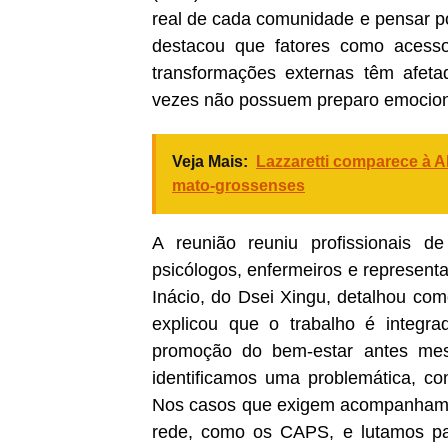
real de cada comunidade e pensar pol
destacou que fatores como acesso
transformações externas têm afeta
vezes não possuem preparo emocion
Veja Mais:
Lazzaretti comparece à A
mato-grossenses
A reunião reuniu profissionais de 
psicólogos, enfermeiros e representa
Inácio, do Dsei Xingu, detalhou com
explicou que o trabalho é integrad
promoção do bem-estar antes mes
identificamos uma problemática, con
Nos casos que exigem acompanhame
rede, como os CAPS, e lutamos par