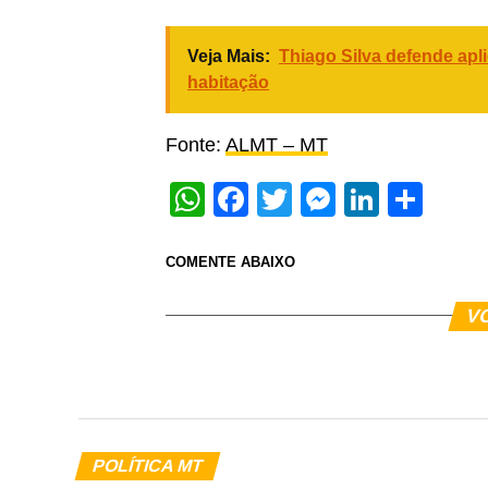
Veja Mais:
Thiago Silva defende apli
habitação
Fonte:
ALMT – MT
WhatsApp
Facebook
Twitter
Messeng
Linked
Sha
COMENTE ABAIXO
V
POLÍTICA MT