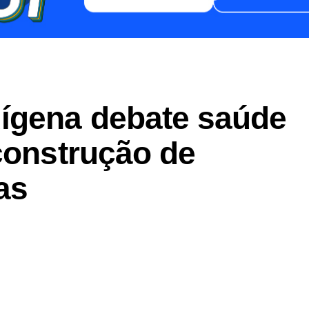
ígena debate saúde
construção de
as
er
In
re