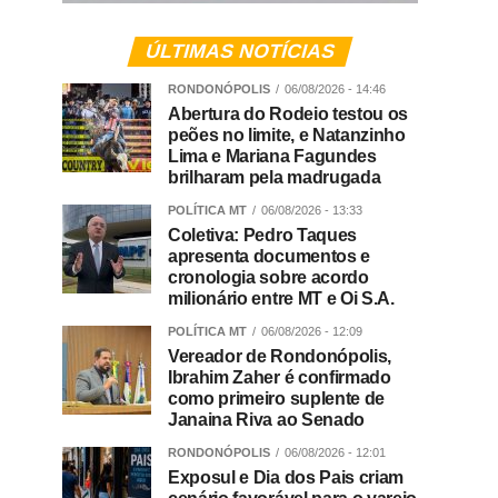
ÚLTIMAS NOTÍCIAS
RONDONÓPOLIS
06/08/2026 - 14:46
Abertura do Rodeio testou os
peões no limite, e Natanzinho
Lima e Mariana Fagundes
brilharam pela madrugada
POLÍTICA MT
06/08/2026 - 13:33
Coletiva: Pedro Taques
apresenta documentos e
cronologia sobre acordo
milionário entre MT e Oi S.A.
POLÍTICA MT
06/08/2026 - 12:09
Vereador de Rondonópolis,
Ibrahim Zaher é confirmado
como primeiro suplente de
Janaina Riva ao Senado
RONDONÓPOLIS
06/08/2026 - 12:01
Exposul e Dia dos Pais criam