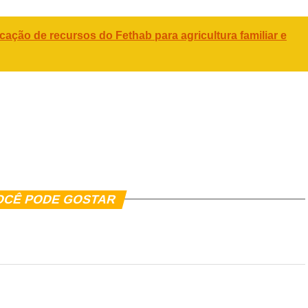
cação de recursos do Fethab para agricultura familiar e
er
In
re
OCÊ PODE GOSTAR