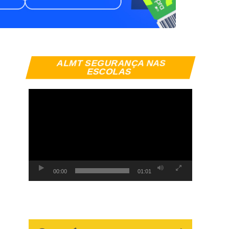
Tocador
ALMT SEGURANÇA NAS
de
ESCOLAS
vídeo
00:00
01:01