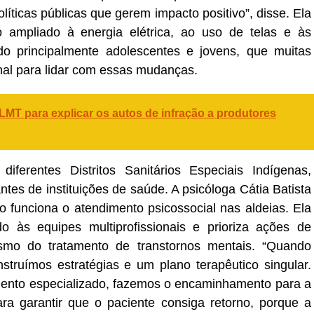
íticas públicas que gerem impacto positivo”, disse. Ela
 ampliado à energia elétrica, ao uso de telas e às
do principalmente adolescentes e jovens, que muitas
al para lidar com essas mudanças.
LMT para explicar os autos de infração a produtores
diferentes Distritos Sanitários Especiais Indígenas,
ntes de instituições de saúde. A psicóloga Cátia Batista
o funciona o atendimento psicossocial nas aldeias. Ela
o às equipes multiprofissionais e prioriza ações de
mo do tratamento de transtornos mentais. “Quando
struímos estratégias e um plano terapêutico singular.
nto especializado, fazemos o encaminhamento para a
a garantir que o paciente consiga retorno, porque a