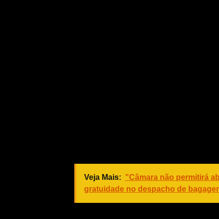
Hoje, durante um ato de campanha e
acusações e rebateu dizendo que, em
acusado por ninguém. “Será que ago
ganhar, é que vai surgir alguma cois
“Conversa institucional”
Segundo reportou
O Globo
, o delator Jorge Henrique Marques 
procurar diretamente Ciro ou Cid para
a ordem dos recebimentos das pendê
Veja Mais:
"Câmara não permitirá ab
gratuidade no despacho de bagage
Valença, no entanto, afirmou que nu