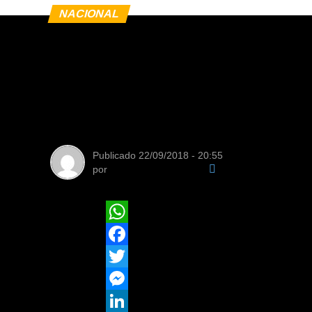
NACIONAL
Delator cita paga
caixa 2 a irmão d
jornal
Publicado
22/09/2018 - 20:55
por
Equipe de Redação
WhatsApp
Facebook
Twitter
Messenger