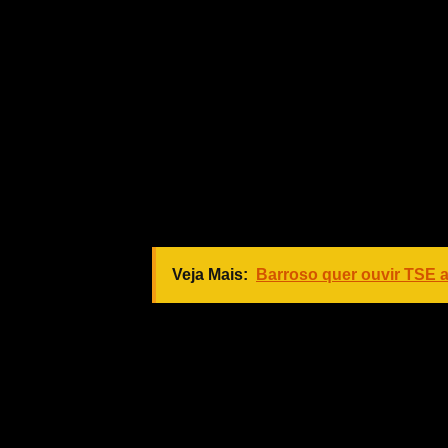
Segundo
O Globo
, são planilhas internas com o contr
mails.
Em um e-mail enviado a seus superi
já tinha previsão para o pagamento 
Ciro. “Já tem orçamento! Só falta o
importante a ajuda do Mário com o ir
diz a mensagem.
Veja Mais:
Barroso quer ouvir TSE a
O “Mário” citado no e-mail é Mário 
De acordo com a reportagem, naque
Gomes
estava em viagem à Europa e voltaria
enviado, portanto, no dia seguinte ao