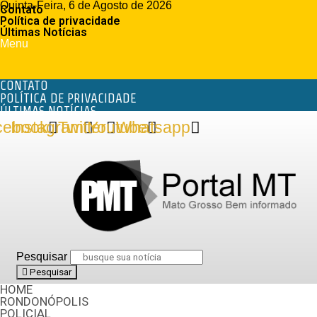
Quinta-Feira, 6 de Agosto de 2026
Contato
Política de privacidade
Últimas Notícias
Menu
CONTATO
POLÍTICA DE PRIVACIDADE
ÚLTIMAS NOTÍCIAS
cebook
Instagram
Twitter
Youtube
Whatsapp
Pesquisar
Pesquisar
HOME
RONDONÓPOLIS
POLICIAL