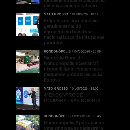
fundiária e seus impactos no
desenvolvimento urbano
MATO GROSSO
04/08/2026 - 18:14
Empresa do agronegócio
genuinamente do
agronegócio brasileira
nacional lança de três novos
produtos
RONDONÓPOLIS
04/08/2026 - 18:09
Sindicato Rural de
Rondonópolis e Senar MT
disponibilizam espaço para
pequenos produtores na 52ª
Exposul
MATO GROSSO
04/08/2026 - 18:00
4º ENCONTRO DE
COOPERATIVAS NORTOX
RONDONÓPOLIS
03/08/2026 - 15:45
Rondonópolis|Após apenas
uma empresa se cadastrar e