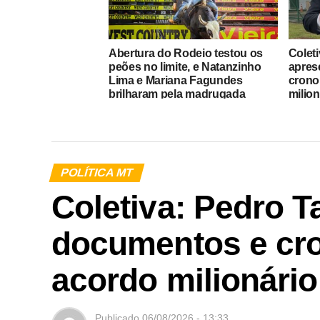
Abertura do Rodeio testou os
Colet
peões no limite, e Natanzinho
apres
Lima e Mariana Fagundes
crono
brilharam pela madrugada
milion
POLÍTICA MT
Coletiva: Pedro 
documentos e cro
acordo milionário
Publicado
06/08/2026 - 13:33