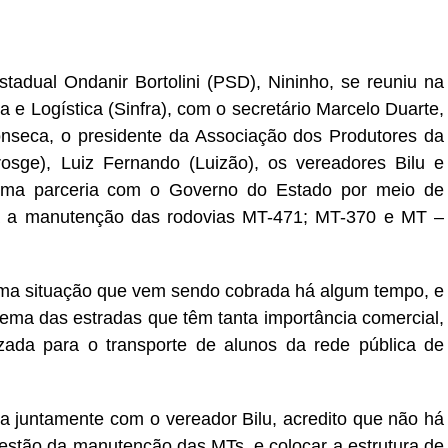
er
In
re
stadual Ondanir Bortolini (PSD), Nininho, se reuniu na
a e Logística (Sinfra), com o secretário Marcelo Duarte,
nseca, o presidente da Associação dos Produtores da
sge), Luiz Fernando (Luizão), os vereadores Bilu e
r uma parceria com o Governo do Estado por meio de
a a manutenção das rodovias MT-471; MT-370 e MT –
ma situação que vem sendo cobrada há algum tempo, e
lema das estradas que têm tanta importância comercial,
zada para o transporte de alunos da rede pública de
a juntamente com o vereador Bilu, acredito que não há
estão da manutenção das MTs, e colocar a estrutura de