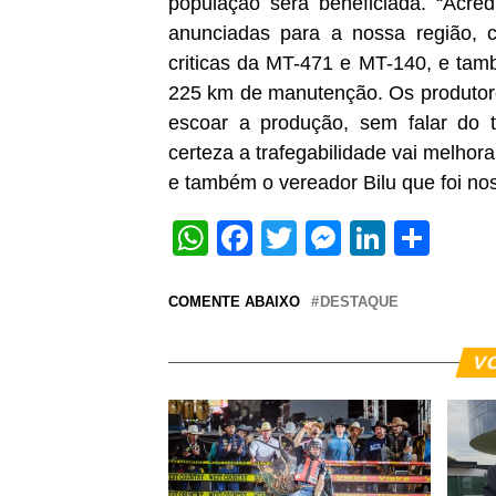
população será beneficiada. “Acre
anunciadas para a nossa região, 
criticas da MT-471 e MT-140, e tamb
225 km de manutenção. Os produtore
escoar a produção, sem falar do 
certeza a trafegabilidade vai melho
e também o vereador Bilu que foi noss
WhatsApp
Facebook
Twitter
Messeng
Linked
Sha
COMENTE ABAIXO
DESTAQUE
V