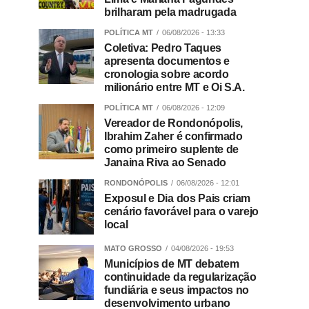
brilharam pela madrugada
POLÍTICA MT
06/08/2026 - 13:33
Coletiva: Pedro Taques
apresenta documentos e
cronologia sobre acordo
milionário entre MT e Oi S.A.
POLÍTICA MT
06/08/2026 - 12:09
Vereador de Rondonópolis,
Ibrahim Zaher é confirmado
como primeiro suplente de
Janaina Riva ao Senado
RONDONÓPOLIS
06/08/2026 - 12:01
Exposul e Dia dos Pais criam
cenário favorável para o varejo
local
MATO GROSSO
04/08/2026 - 19:53
Municípios de MT debatem
continuidade da regularização
fundiária e seus impactos no
desenvolvimento urbano