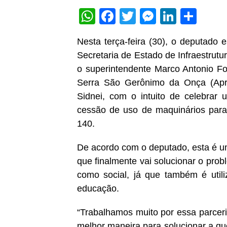
WhatsApp
Facebook
Twitter
Messeng
Linked
Sha
Nesta terça-feira (30), o deputado e
Secretaria de Estado de Infraestrutur
o superintendente Marco Antonio Fo
Serra São Gerônimo da Onça (Apro
Sidnei, com o intuito de celebra
cessão de uso de maquinários par
140.
De acordo com o deputado, esta é u
que finalmente vai solucionar o prob
como social, já que também é utili
educação.
“Trabalhamos muito por essa parceri
melhor maneira para solucionar a qu