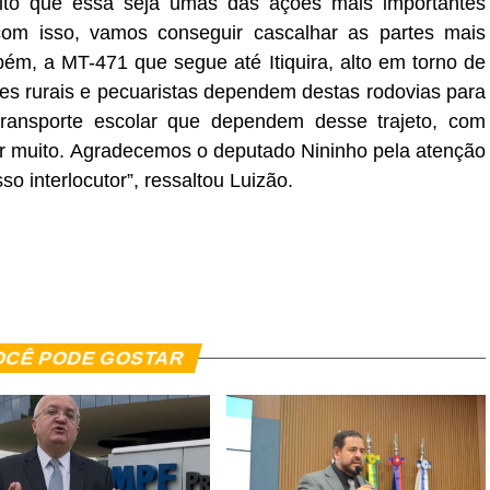
dito que essa seja umas das ações mais importantes
com isso, vamos conseguir cascalhar as partes mais
ém, a MT-471 que segue até Itiquira, alto em torno de
s rurais e pecuaristas dependem destas rodovias para
transporte escolar que dependem desse trajeto, com
rar muito. Agradecemos o deputado Nininho pela atenção
o interlocutor”, ressaltou Luizão.
er
In
re
OCÊ PODE GOSTAR