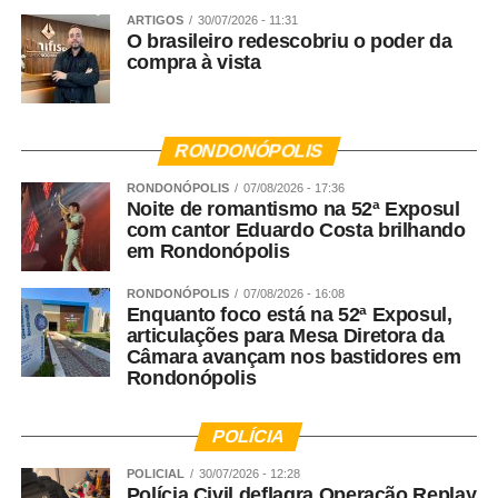
ARTIGOS
30/07/2026 - 11:31
Fonte:
Prefeitura de Sorriso – MT
O brasileiro redescobriu o poder da
compra à vista
WhatsApp
Facebook
Twitter
Messenger
LinkedIn
Share
RONDONÓPOLIS
RONDONÓPOLIS
07/08/2026 - 17:36
Noite de romantismo na 52ª Exposul
com cantor Eduardo Costa brilhando
em Rondonópolis
RONDONÓPOLIS
07/08/2026 - 16:08
Enquanto foco está na 52ª Exposul,
articulações para Mesa Diretora da
Câmara avançam nos bastidores em
Rondonópolis
POLÍCIA
POLICIAL
30/07/2026 - 12:28
Polícia Civil deflagra Operação Replay