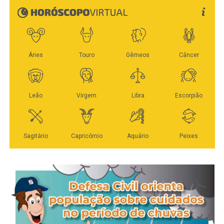
Veja Mais:
Ciclo de capacitação trata sobre
eletrodomésticos inservíveis, restos de jardinagem, e
normativa federal que estrutura processos de
demais “cacarecos sem serventia alguma”, a Prefeitura
contração
disponibiliza a coleta de resíduos sólidos volumosos.
De janeiro até agora, as equipes já percorreram todos os
Já no terceiro estabelecimento, na Avenida Beira-Rio, a
oito setores, garantindo o destino adequado aos
fiscalização encontrou situação considerada mais regular.
inservíveis e restos de jardinagem.
O Procon não identificou produtos vencidos em
quantidade que justificasse autuação imediata, adotando
Na próxima semana, de 13 a 17 de abril, as equipes da
apenas medidas orientativas relacionadas à exposição
Secretaria de Infraestrutura, Transporte e Saneamento
de preços e disponibilização de cardápio físico. No local,
(Sintra) cortam estrada para fazer a coleta nos distritos de
a equipe da Sorp também registrou infração leve por
Caravágio e Primavera. “Já peço aos moradores dos dois
emissão sonora acima do permitido, com medição de 75
distritos que disponham os resíduos para coleta nas
decibéis no período noturno, resultando em auto de
calçadas, de forma a não atrapalhar o trânsito de
infração de R$ 600.
pedestres”, solicita o titular da pasta, Milton Geller,
reforçando que a participação de todos é fundamental
O agente de regulação e fiscalização da Sorp, Rafael da
neste processo e que dispor os resíduos fora do período
Cruz Mestre, explicou que as principais irregularidades
correto pode gerar multa.
verificadas nos três dias da operação envolvem alvarás