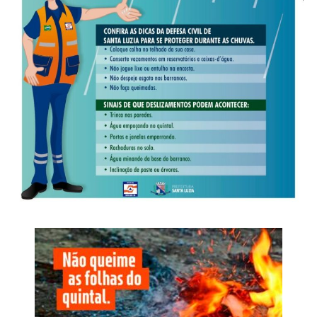
ausentes ou desatualizados, com divergências de
A partir do dia 22 de abril, as equipes da Sintra dão início
endereço, área ou CNPJ. Segundo ele, os
à segunda rodada da coleta de volumosos, pelo Setor 1.
estabelecimentos notificados têm prazo de 10 dias para
O calendário pode ser conferido aqui.
regularização documental, sob pena de multa. O fiscal
também ressaltou que a ausência de ocorrências graves
“Mais que organização e beleza, a limpeza urbana é uma
demonstra a importância do trabalho preventivo realizado
questão de saúde pública – e manter quintais livres de
rotineiramente pelos órgãos municipais.
objetos que possam acumular qualquer quantidade de
água é a forma mais eficaz de combatermos doenças
O balanço consolidado das ações aponta que o trabalho
como a dengue, por exemplo”, complementa o gestor.
integrado entre os órgãos públicos tem permitido mapear
as principais demandas do setor e orientar empresários
Veja Mais:
Prefeita prestigia ação social e
sobre adequações necessárias. De acordo com o agente
acompanha Dia D de vacinação em Várzea
de fiscalização da Sorp, Aécio Benedito Dias Pacheco, a
Grande
atuação conjunta busca levantar irregularidades e
conceder prazo para regularização antes da adoção de
medidas mais rígidas. “No retorno, o tratamento será
Para seguir reduzindo a geração de resíduos, a
diferente para quem não tiver cumprido as exigências”,
Administração Municipal optou por continuar com o
afirmou.
calendário de coleta de resíduos volumosos somente na
versão digital, disponível no site da Prefeitura.