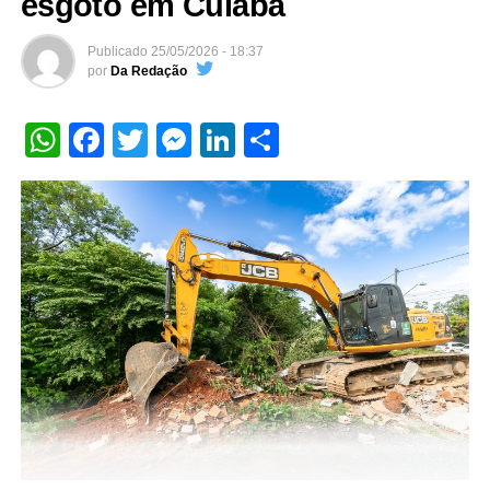
esgoto em Cuiabá
Publicado
25/05/2026 - 18:37
por
Da Redação
WhatsApp
Facebook
Twitter
Messenger
LinkedIn
Share