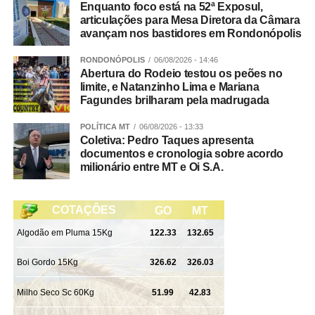
construção ao DME, que funciona todos os dias da
Enquanto foco está na 52ª Exposul,
semana (inclusive aos fins de semana), das 6h às 18h.
articulações para Mesa Diretora da Câmara
avançam nos bastidores em Rondonópolis
Veja Mais:
Ciclo de capacitação trata sobre
RONDONÓPOLIS
06/08/2026 - 14:46
Abertura do Rodeio testou os peões no
normativa federal que estrutura processos de
limite, e Natanzinho Lima e Mariana
contração
Fagundes brilharam pela madrugada
POLÍTICA MT
06/08/2026 - 13:33
Resíduos industriais não são recolhidos de forma alguma
Coletiva: Pedro Taques apresenta
e devem ter uma destinação específica.
documentos e cronologia sobre acordo
milionário entre MT e Oi S.A.
Confira aqui como funciona cada coleta:
Tá confundindo as coletas? Estas informações aqui
podem te ajudar:
Coleta de Resíduos Volumosos:
É esta do calendário.
Nesta modalidade, feita, mais ou menos, a cada dois
meses, de acordo com calendário específico, são
retirados itens como eletrodomésticos velhos e