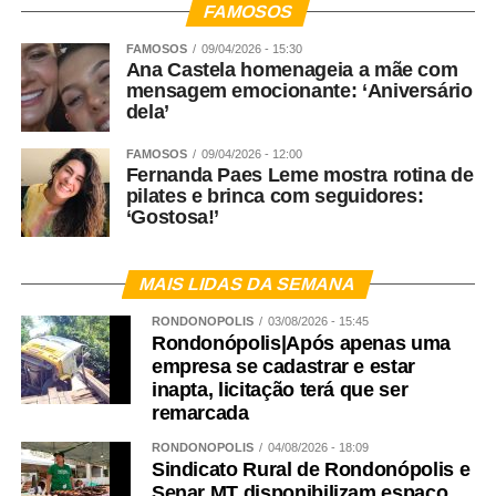
FAMOSOS
FAMOSOS
09/04/2026 - 15:30
Ana Castela homenageia a mãe com
mensagem emocionante: ‘Aniversário
dela’
FAMOSOS
09/04/2026 - 12:00
Fernanda Paes Leme mostra rotina de
pilates e brinca com seguidores:
‘Gostosa!’
MAIS LIDAS DA SEMANA
RONDONÓPOLIS
03/08/2026 - 15:45
Rondonópolis|Após apenas uma
empresa se cadastrar e estar
inapta, licitação terá que ser
remarcada
RONDONÓPOLIS
04/08/2026 - 18:09
Sindicato Rural de Rondonópolis e
Senar MT disponibilizam espaço