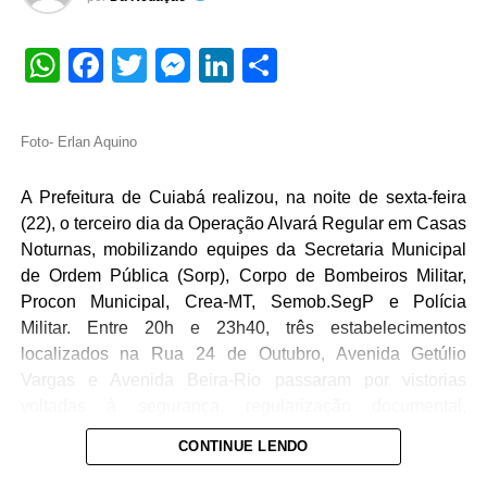
obrigará a quebra do asfalto recém-colocado quando a
tubulação for finalmente implantada no futuro. Isso
WhatsApp
Facebook
Twitter
Messenger
LinkedIn
Share
causaria retrabalho, prejuízo aos cofres públicos e
prolongaria os riscos à saúde da população local, que
atualmente convive com fossas rudimentares e esgoto a
Foto- Erlan Aquino
céu aberto.
A Prefeitura de Cuiabá realizou, na noite de sexta-feira
Na decisão, do dia 20 de maio, o juiz Emerson Luis
(22), o terceiro dia da Operação Alvará Regular em Casas
Pereira Cajango explicou que a concessão de medidas
Noturnas, mobilizando equipes da Secretaria Municipal
liminares contra o poder público, especialmente aquelas
de Ordem Pública (Sorp), Corpo de Bombeiros Militar,
que interferem no planejamento de obras e investimentos
Procon Municipal, Crea-MT, Semob.SegP e Polícia
do Município, exige legalmente a oitiva prévia dos
Militar. Entre 20h e 23h40, três estabelecimentos
representantes das instituições acionadas no prazo de 72
localizados na Rua 24 de Outubro, Avenida Getúlio
horas, conforme previsto em lei.
Vargas e Avenida Beira-Rio passaram por vistorias
voltadas à segurança, regularização documental,
Veja Mais:
Servidora da Saúde integra equipe do
acessibilidade e proteção ao consumidor.
Consems de Mato Grosso
CONTINUE LENDO
Ao longo das fiscalizações, as equipes identificaram