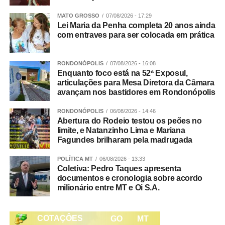
Entulhos (DME). Restos de construção civil também não
MATO GROSSO
07/08/2026 - 17:29
são coletados em casa e devem ser recolhidos por
Lei Maria da Penha completa 20 anos ainda
empresas especializadas nesta coleta. Se for pouco
com entraves para ser colocada em prática
volume, o próprio morador pode levar os resíduos de
construção ao DME, que funciona todos os dias da
RONDONÓPOLIS
07/08/2026 - 16:08
semana (inclusive aos fins de semana), das 6h às 18h.
Enquanto foco está na 52ª Exposul,
articulações para Mesa Diretora da Câmara
avançam nos bastidores em Rondonópolis
Veja Mais:
Prefeitura de VG oferta serviços em
mais um ‘Viva Seu Bairro’
RONDONÓPOLIS
06/08/2026 - 14:46
Abertura do Rodeio testou os peões no
limite, e Natanzinho Lima e Mariana
Resíduos industriais não são recolhidos de forma alguma
Fagundes brilharam pela madrugada
e devem ter uma destinação específica.
POLÍTICA MT
06/08/2026 - 13:33
Coletiva: Pedro Taques apresenta
Confira aqui como funciona cada coleta:
documentos e cronologia sobre acordo
milionário entre MT e Oi S.A.
Tá confundindo as coletas? Estas informações aqui
podem te ajudar: