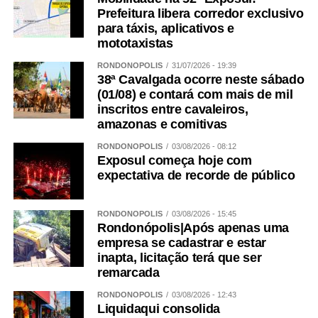
Prefeitura libera corredor exclusivo
para táxis, aplicativos e
mototaxistas
RONDONÓPOLIS
31/07/2026 - 19:39
38ª Cavalgada ocorre neste sábado
(01/08) e contará com mais de mil
inscritos entre cavaleiros,
amazonas e comitivas
RONDONÓPOLIS
03/08/2026 - 08:12
Exposul começa hoje com
expectativa de recorde de público
RONDONÓPOLIS
03/08/2026 - 15:45
Rondonópolis|Após apenas uma
empresa se cadastrar e estar
inapta, licitação terá que ser
remarcada
RONDONÓPOLIS
03/08/2026 - 12:43
Liquidaqui consolida