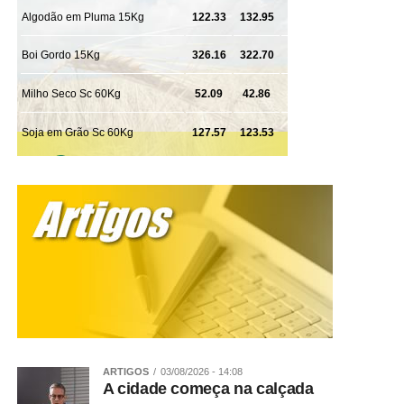
Coleta de Resíduos Volumosos:
É esta do calendário.
Nesta modalidade, feita, mais ou menos, a cada dois
meses, de acordo com calendário específico, são
retirados itens como eletrodomésticos velhos e
inservíveis e os resíduos sólidos provenientes da limpeza
de jardim.
Coleta Seletiva:
É a coleta do que não é lixo e pode ter
vida nova na indústria. São os chamados materiais
recicláveis, como papel, papelão, plástico, alumínio (e
outros metais), e isopor. Esta coleta é feita uma vez por
semana, de acordo com calendário que está um tantinho
mais abaixo.
Coleta de lixo doméstico
: Esta é a coleta do lixo, que
leva para o aterro sanitário os resíduos como restos de
alimentos e dejetos.
ARTIGOS
03/08/2026 - 14:08
Dúvidas
A cidade começa na calçada