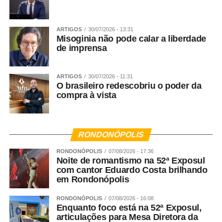
Tem dúvidas sobre as coletas? Acione o Eco Sorriso
pelo 66 99603-7730. Outra opção é falar com a Sintra
ARTIGOS
30/07/2026 - 13:31
pelo 66 99690-1823.
Misoginia não pode calar a liberdade
de imprensa
Fonte:
Prefeitura de Sorriso – MT
WhatsApp
Facebook
Twitter
Messenger
LinkedIn
Share
ARTIGOS
30/07/2026 - 11:31
O brasileiro redescobriu o poder da
compra à vista
RONDONÓPOLIS
RONDONÓPOLIS
07/08/2026 - 17:36
Noite de romantismo na 52ª Exposul
com cantor Eduardo Costa brilhando
em Rondonópolis
RONDONÓPOLIS
07/08/2026 - 16:08
Enquanto foco está na 52ª Exposul,
articulações para Mesa Diretora da