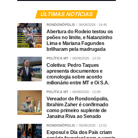
ÚLTIMAS NOTÍCIAS
RONDONÓPOLIS
06/08/2026 - 14:46
Abertura do Rodeio testou os
peões no limite, e Natanzinho
Lima e Mariana Fagundes
brilharam pela madrugada
POLÍTICA MT
06/08/2026 - 13:33
Coletiva: Pedro Taques
apresenta documentos e
cronologia sobre acordo
milionário entre MT e Oi S.A.
POLÍTICA MT
06/08/2026 - 12:09
Vereador de Rondonópolis,
Ibrahim Zaher é confirmado
como primeiro suplente de
Janaina Riva ao Senado
RONDONÓPOLIS
06/08/2026 - 12:01
Exposul e Dia dos Pais criam