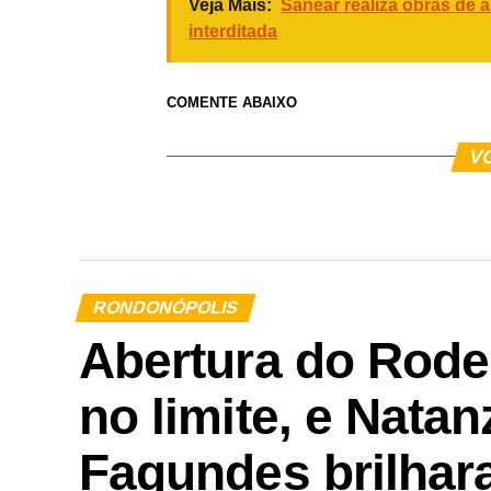
Veja Mais:
Sanear realiza obras de a
interditada
COMENTE ABAIXO
V
RONDONÓPOLIS
Abertura do Rode
no limite, e Nata
Fagundes brilha