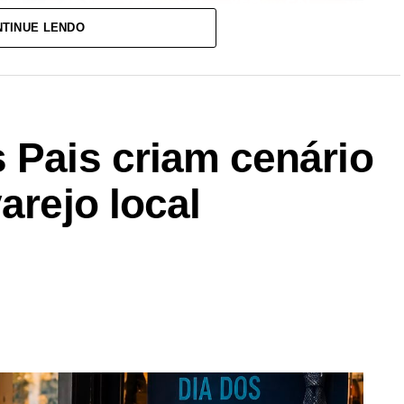
TINUE LENDO
 Pais criam cenário
arejo local
xposul foi de casa cheia, com a abertura do rodeio
ow em dose dupla de Natanzinho Lima e Mariana
a ver os dois fenômenos musicais do momento. A
odeio contou com a participação da diretoria do