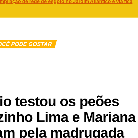
mpliação de rede de esgoto no Jardim Atlântico e via fica
OCÊ PODE GOSTAR
io testou os peões
nzinho Lima e Mariana
ram pela madrugada