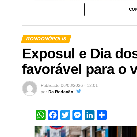
CON
RONDONÓPOLIS
Exposul e Dia dos
favorável para o v
Publicado
06/08/2026 - 12:01
por
Da Redação
Foto- Assessoria
A noite de quarta-feira (05/08) na 52ª E
WhatsApp
Facebook
Twitter
Messenger
LinkedIn
Share
em Touros na Arena João Potero e o sh
Fagundes com o novo espaço lotado par
tradicional cerimônia de abertura do r