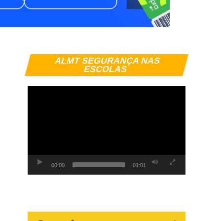
Tocador
ALMT SEGURANÇA NAS
de
ESCOLAS
vídeo
00:00
01:01