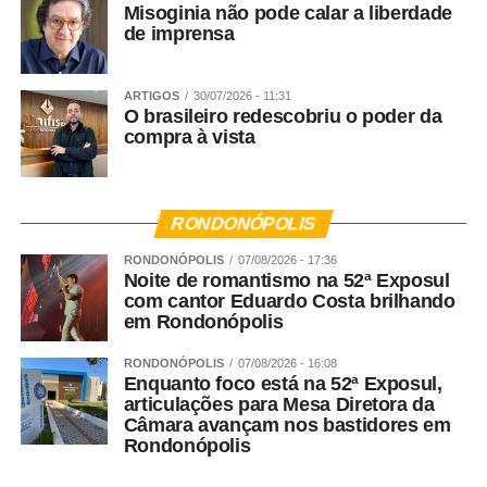
Misoginia não pode calar a liberdade
eficaz. Temos que incluir nos currículos escolares o que é
de imprensa
a violência contra a mulher, o que causa essa violência
dentro da sociedade, como ela atinge o quadro familiar e
a sociedade. Os presídios brasileiros estão cheios de
ARTIGOS
30/07/2026 - 11:31
O brasileiro redescobriu o poder da
pessoas que foram vítimas de violência doméstica na
compra à vista
infância, ou que presenciaram essa violência. Por essa
razão eu defendo que a educação é a forma que temos
para garantir a prevenção da violência à médio e longo
prazo.
RONDONÓPOLIS
RONDONÓPOLIS
07/08/2026 - 17:36
Noite de romantismo na 52ª Exposul
Veja Mais:
Cedca capacita conselheiros
com cantor Eduardo Costa brilhando
municipais de Mato Grosso
em Rondonópolis
RONDONÓPOLIS
07/08/2026 - 16:08
Agora vamos falar do Nudem. Quais são as maiores
Enquanto foco está na 52ª Exposul,
demandas do Núcleo?
articulações para Mesa Diretora da
Câmara avançam nos bastidores em
Rondonópolis
Rosana Leite – A criação do Nudem aconteceu em 2014,
mas nós fazemos a defesa das mulheres desde o