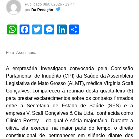
Publicado
08/07/2026 - 19:44
por
Da Redação
WhatsApp
Facebook
Twitter
Messenger
LinkedIn
Share
Foto- Assessoria
A empresária investigada convocada pela Comissão
Parlamentar de Inquérito (CPI) da Saúde da Assembleia
Legislativa de Mato Grosso (ALMT), médica Virgínia Scaff
Gonçalves, compareceu à reunião desta quarta-feira (8)
para prestar esclarecimentos sobre os contratos firmados
entre a Secretaria de Estado de Saúde (SES) e a
empresa V. Scaff Gonçalves & Cia Ltda., conhecida como
Clínica Rostey – da qual é sócia majoritária. Durante a
oitiva, ela exerceu, na maior parte do tempo, o direito
constitucional de permanecer em silêncio diante dos