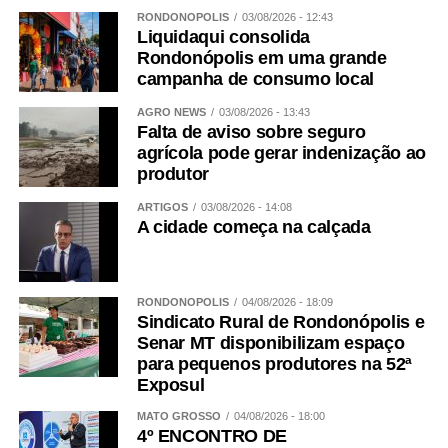
Estamos em época de campanha política, nessa época
RONDONÓPOLIS
03/08/2026 - 12:43
Liquidaqui consolida
ouvimos muito falar no enfrentamento à violência contra
Rondonópolis em uma grande
as mulheres. Só que a pauta nunca chega até onde nós
campanha de consumo local
queremos. Por isso que essa pauta deve avançar na
política para enfrentar a violência que tem acontecido
AGRO NEWS
03/08/2026 - 13:43
Falta de aviso sobre seguro
todos os dias. Mas, acima de tudo, precisamos dar crédito
agrícola pode gerar indenização ao
a palavra das mulheres. Todos os dias.
produtor
WhatsApp
Facebook
Twitter
Messenger
LinkedIn
Share
ARTIGOS
03/08/2026 - 14:08
A cidade começa na calçada
RONDONÓPOLIS
04/08/2026 - 18:09
Sindicato Rural de Rondonópolis e
Senar MT disponibilizam espaço
para pequenos produtores na 52ª
Exposul
MATO GROSSO
04/08/2026 - 18:00
4º ENCONTRO DE