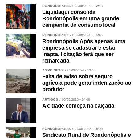
RONDONÓPOLIS
03/08/2026 - 12:43
Liquidaqui consolida
Rondonópolis em uma grande
campanha de consumo local
RONDONÓPOLIS
03/08/2026 - 15:45
Rondonópolis|Após apenas uma
empresa se cadastrar e estar
inapta, licitação terá que ser
remarcada
AGRO NEWS
03/08/2026 - 13:43
Falta de aviso sobre seguro
agrícola pode gerar indenização ao
produtor
ARTIGOS
03/08/2026 - 14:08
A cidade começa na calçada
RONDONÓPOLIS
04/08/2026 - 18:09
Sindicato Rural de Rondonópolis e