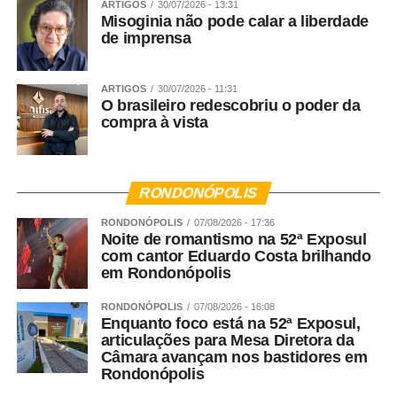
ARTIGOS
30/07/2026 - 13:31
Misoginia não pode calar a liberdade
de imprensa
ARTIGOS
30/07/2026 - 11:31
O brasileiro redescobriu o poder da
compra à vista
RONDONÓPOLIS
RONDONÓPOLIS
07/08/2026 - 17:36
Noite de romantismo na 52ª Exposul
com cantor Eduardo Costa brilhando
em Rondonópolis
RONDONÓPOLIS
07/08/2026 - 16:08
Enquanto foco está na 52ª Exposul,
articulações para Mesa Diretora da
Câmara avançam nos bastidores em
Rondonópolis