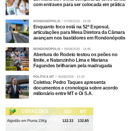
Cerrado, em partida valendo a liderança da regional
com entraves para ser colocada em prática
Cerrado.
RONDONÓPOLIS
07/08/2026 - 16:08
A participação do Rondonópolis Hawks na Superliga
Enquanto foco está na 52ª Exposul,
2026 conta com o apoio da Interfibras Internet, Fusio
articulações para Mesa Diretora da Câmara
avançam nos bastidores em Rondonópolis
Profisio, Dark Rhinos, Renan Simão Fisioterapeuta,
SECEL, Thiago Silva e os patrocinadores Verde Vale
RONDONÓPOLIS
06/08/2026 - 14:46
restaurante, Ortocenter, Kick Ball, VL Contabilidade,
Abertura do Rodeio testou os peões no
Anhanguera, Tend Tudo, Cedir, Urolaser, Manjerona
limite, e Natanzinho Lima e Mariana
Fagundes brilharam pela madrugada
Pizzaria.
POLÍTICA MT
06/08/2026 - 13:33
WhatsApp
Facebook
Twitter
Messenger
LinkedIn
Share
Coletiva: Pedro Taques apresenta
documentos e cronologia sobre acordo
milionário entre MT e Oi S.A.