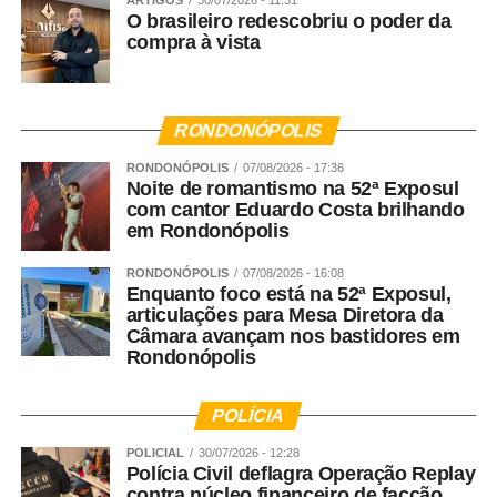
ARTIGOS
30/07/2026 - 11:31
O brasileiro redescobriu o poder da
pessoas que foram vítimas de violência doméstica na
compra à vista
infância, ou que presenciaram essa violência. Por essa
razão eu defendo que a educação é a forma que temos
para garantir a prevenção da violência à médio e longo
prazo.
RONDONÓPOLIS
RONDONÓPOLIS
07/08/2026 - 17:36
Noite de romantismo na 52ª Exposul
Veja Mais:
Empreendimentos licenciados pela
com cantor Eduardo Costa brilhando
Sema podem solicitar o Selo Verde até sexta-feira
em Rondonópolis
(17)
RONDONÓPOLIS
07/08/2026 - 16:08
Enquanto foco está na 52ª Exposul,
Agora vamos falar do Nudem. Quais são as maiores
articulações para Mesa Diretora da
Câmara avançam nos bastidores em
demandas do Núcleo?
Rondonópolis
Rosana Leite – A criação do Nudem aconteceu em 2014,
mas nós fazemos a defesa das mulheres desde o
POLÍCIA
advento da LMP. A DPEMT foi uma das primeiras do
POLICIAL
30/07/2026 - 12:28
Brasil a aplicar a LMP, mas o Nudem como Núcleo surgiu
Polícia Civil deflagra Operação Replay
contra núcleo financeiro de facção
a partir de 2014. Nacionalmente a Defensoria Pública fez