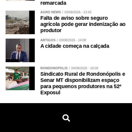
remarcada
AGRO NEWS
03/08/2026 - 13:43
Falta de aviso sobre seguro
agrícola pode gerar indenização ao
produtor
ARTIGOS
03/08/2026 - 14:08
A cidade começa na calçada
RONDONÓPOLIS
04/08/2026 - 18:09
Sindicato Rural de Rondonópolis e
Senar MT disponibilizam espaço
para pequenos produtores na 52ª
Exposul