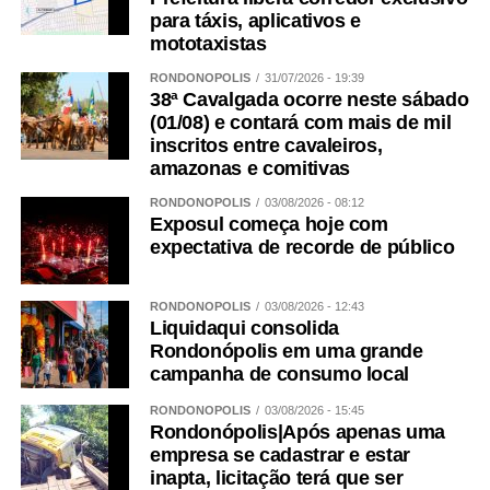
para táxis, aplicativos e
mototaxistas
RONDONÓPOLIS
31/07/2026 - 19:39
38ª Cavalgada ocorre neste sábado
(01/08) e contará com mais de mil
inscritos entre cavaleiros,
amazonas e comitivas
RONDONÓPOLIS
03/08/2026 - 08:12
Exposul começa hoje com
expectativa de recorde de público
RONDONÓPOLIS
03/08/2026 - 12:43
Liquidaqui consolida
Rondonópolis em uma grande
campanha de consumo local
RONDONÓPOLIS
03/08/2026 - 15:45
Rondonópolis|Após apenas uma
empresa se cadastrar e estar
inapta, licitação terá que ser