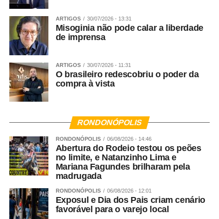
ARTIGOS
30/07/2026 - 13:31
Misoginia não pode calar a liberdade
de imprensa
ARTIGOS
30/07/2026 - 11:31
O brasileiro redescobriu o poder da
compra à vista
RONDONÓPOLIS
RONDONÓPOLIS
06/08/2026 - 14:46
Abertura do Rodeio testou os peões
no limite, e Natanzinho Lima e
Mariana Fagundes brilharam pela
madrugada
RONDONÓPOLIS
06/08/2026 - 12:01
Exposul e Dia dos Pais criam cenário
favorável para o varejo local