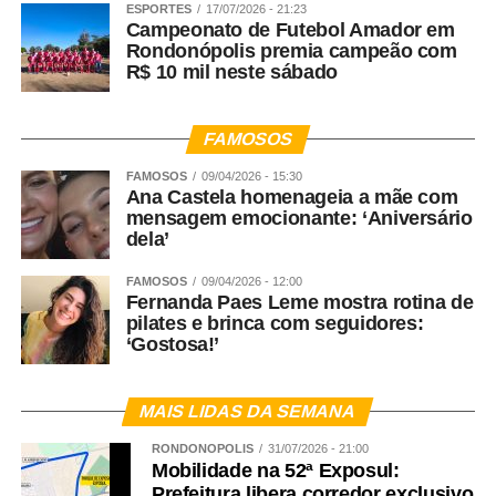
ESPORTES
17/07/2026 - 21:23
Campeonato de Futebol Amador em
Rondonópolis premia campeão com
R$ 10 mil neste sábado
FAMOSOS
FAMOSOS
09/04/2026 - 15:30
Ana Castela homenageia a mãe com
mensagem emocionante: ‘Aniversário
dela’
FAMOSOS
09/04/2026 - 12:00
Fernanda Paes Leme mostra rotina de
pilates e brinca com seguidores:
‘Gostosa!’
MAIS LIDAS DA SEMANA
RONDONÓPOLIS
31/07/2026 - 21:00
Mobilidade na 52ª Exposul:
Prefeitura libera corredor exclusivo