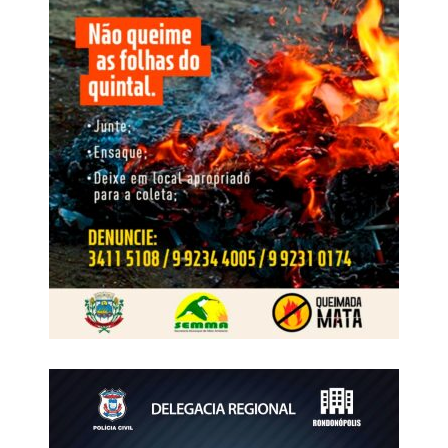
programas voltados às cooperativas, novas estratégias
de manejo em fungicidas, soluções para pastagens,
avanços na área de herbicidas, além de debates técnicos
que promoveram a troca de experiências entre
especialistas da Nortox e representantes das
cooperativas. A programação contou ainda com palestras
de convidados externos, como o economista Igor Barreto,
do Itaú BBA, que apresentou uma análise do cenário
econômico e das perspectivas para o agronegócio, e do
pesquisador Aroldo Marochi, que abordou os desafios
relacionados às doenças nas lavouras e ao manejo com
fungicidas.
WhatsApp
Facebook
Twitter
Messenger
LinkedIn
Share