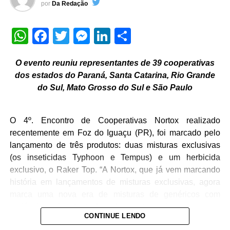
por
Da Redação
assegurados todos os direitos decorrentes da titulação.
WhatsApp
Facebook
Twitter
Messenger
LinkedIn
Share
“O pós-Reurb é uma etapa decisiva. A regularização
precisa continuar sendo acompanhada para que os
municípios consigam integrar essas áreas ao
O evento reuniu representantes de 39 cooperativas
ordenamento urbano, consolidar a segurança jurídica das
dos estados do Paraná, Santa Catarina, Rio Grande
famílias e ampliar os benefícios sociais, urbanísticos e
do Sul, Mato Grosso do Sul e São Paulo
econômicos gerados por esse processo”, afirmou
Pazzeto.
O 4º. Encontro de Cooperativas Nortox realizado
Além de garantir segurança jurídica aos moradores, a
recentemente em Foz do Iguaçu (PR), foi marcado pelo
Regularização Fundiária Urbana tem sido apontada
lançamento de três produtos: duas misturas exclusivas
como um instrumento capaz de reduzir desigualdades e
(os inseticidas Typhoon e Tempus) e um herbicida
impulsionar o desenvolvimento local.
exclusivo, o Raker Top. “A Nortox, que já vem marcando
história em lançamentos de misturas exclusivas, agora
marca uma nova era de misturas de genéricos com
Veja Mais:
Polícia Civil deflagra operação para
moléculas sob patente. Isso demonstra mais uma vez que
reprimir o tráfico de drogas na fronteira do Brasil
CONTINUE LENDO
a empresa tem sua estratégia bem definida. O
com a Bolívia