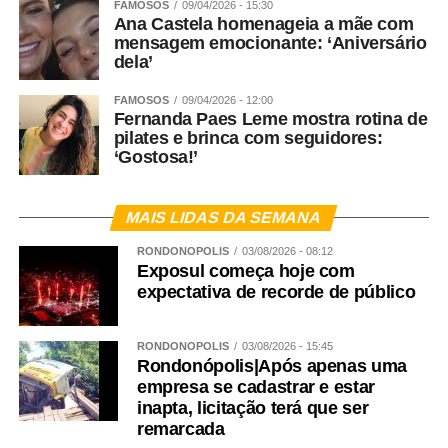
FAMOSOS
09/04/2026 - 15:30
Ana Castela homenageia a mãe com
mensagem emocionante: ‘Aniversário
dela’
FAMOSOS
09/04/2026 - 12:00
Fernanda Paes Leme mostra rotina de
pilates e brinca com seguidores:
‘Gostosa!’
MAIS LIDAS DA SEMANA
RONDONÓPOLIS
03/08/2026 - 08:12
Exposul começa hoje com
expectativa de recorde de público
RONDONÓPOLIS
03/08/2026 - 15:45
Rondonópolis|Após apenas uma
empresa se cadastrar e estar
inapta, licitação terá que ser
remarcada