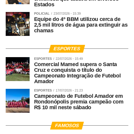
Estados
WhatsApp
Facebook
Twitter
Messenger
LinkedIn
Share
POLICIAL
23/07/2026 - 15:39
Equipe do 4º BBM utilizou cerca de
2,5 mil litros de água para extinguir as
chamas
ESPORTES
ESPORTES
22/07/2026 - 15:49
Comercial Mamed supera o Santa
Cruz e conquista o título do
Campeonato Integração de Futebol
Amador
ESPORTES
17/07/2026 - 21:23
Campeonato de Futebol Amador em
Rondonópolis premia campeão com
R$ 10 mil neste sábado
FAMOSOS