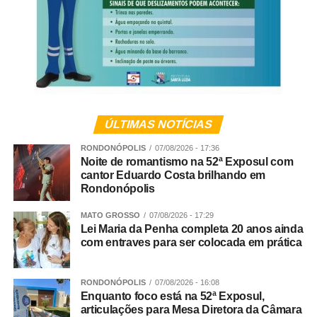
Veja Mais:
Comissão aprova mais recursos de
loterias para entidades que atendem pessoas
com deficiência
Limites sem violência
ÚLTIMAS NOTÍCIAS
Para Andreia, estabelecer regras e dizer “não” continua
sendo uma das principais responsabilidades da família. A
RONDONÓPOLIS
07/08/2026 - 17:36
Noite de romantismo na 52ª Exposul com
diferença está na forma como esses limites são
cantor Eduardo Costa brilhando em
apresentados.
Rondonópolis
“Ser firme não significa ser agressivo. Uma atitude
MATO GROSSO
07/08/2026 - 17:29
Lei Maria da Penha completa 20 anos ainda
simples e muito eficaz é abaixar-se para ficar na altura da
com entraves para ser colocada em prática
criança, estabelecer contato visual e falar com uma voz
calma, mas segura. Depois, é importante procurar
compreender o que aconteceu e ajudar a criança a
RONDONÓPOLIS
07/08/2026 - 16:08
Enquanto foco está na 52ª Exposul,
reconhecer e nomear aquilo que está sentindo”, sugere
articulações para Mesa Diretora da Câmara
Andreia.