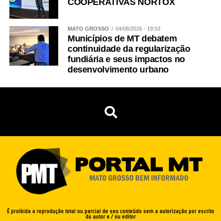
COOPERATIVAS NORTOX
MATO GROSSO
04/08/2026 - 19:53
Municípios de MT debatem
continuidade da regularização
fundiária e seus impactos no
desenvolvimento urbano
É proibida a reprodução total ou parcial de seu conteúdo sem a autorização por escrito
do autor e / ou editor