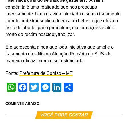
intensifica quando se trata de gestantes. “A sífilis
congênita é uma realidade que nos preocupa
imensamente. Uma grávida infectada e sem o tratamento
correto pode transmitir a doença ao bebê, o que eleva o
risco de aborto, parto prematuro, malformações e até a
morte do recém-nascido”, finaliza”.
Ele acrescenta ainda que toda iniciativa que amplie o
tratamento da sífilis na Atenção Primária do SUS, de
maneira eficaz, merece ser estimulada.
Fonte:
Prefeitura de Sorriso – MT
WhatsApp
Facebook
Twitter
Messenger
LinkedIn
Share
COMENTE ABAIXO
VOCÊ PODE GOSTAR