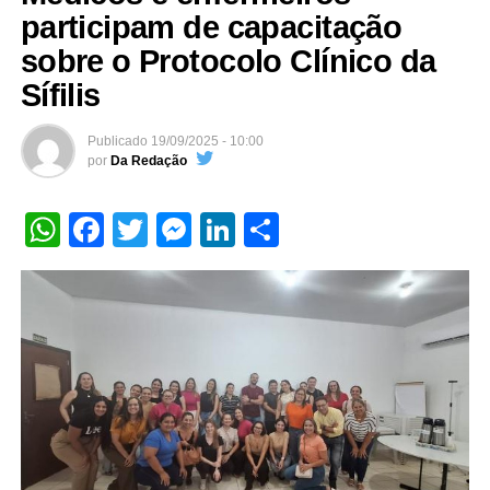
participam de capacitação
sobre o Protocolo Clínico da
Sífilis
Publicado
19/09/2025 - 10:00
por
Da Redação
WhatsApp
Facebook
Twitter
Messenger
LinkedIn
Share