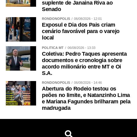
suplente de Janaina Riva ao
Senado
RONDONÓPOLIS
06/08/2026 - 12:01
Exposul e Dia dos Pais criam
cenário favorável para o varejo
local
POLÍTICA MT
06/08/2026 - 13:33
Coletiva: Pedro Taques apresenta
documentos e cronologia sobre
acordo milionário entre MT e Oi
S.A.
RONDONÓPOLIS
06/08/2026 - 14:46
Abertura do Rodeio testou os
peões no limite, e Natanzinho Lima
e Mariana Fagundes brilharam pela
madrugada