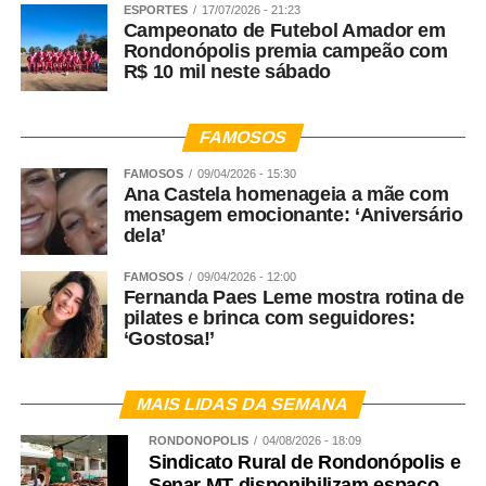
ESPORTES
17/07/2026 - 21:23
Campeonato de Futebol Amador em
Rondonópolis premia campeão com
R$ 10 mil neste sábado
FAMOSOS
FAMOSOS
09/04/2026 - 15:30
Ana Castela homenageia a mãe com
mensagem emocionante: ‘Aniversário
dela’
FAMOSOS
09/04/2026 - 12:00
Fernanda Paes Leme mostra rotina de
pilates e brinca com seguidores:
‘Gostosa!’
MAIS LIDAS DA SEMANA
RONDONÓPOLIS
04/08/2026 - 18:09
Sindicato Rural de Rondonópolis e
Senar MT disponibilizam espaço