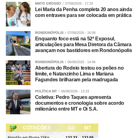
Em Sorriso, o cadastro eleitoral pode ser feito no
MATO GROSSO
07/08/2026 - 17:29
Lei Maria da Penha completa 20 anos ainda
Cartório Eleitoral, no Ganha Tempo Central e no
com entraves para ser colocada em prática
Veja Mais:
Prefeito autoriza licitação para obras
Ganha Tempo Zona Leste.
de revitalização da Feira da Agricultura Familiar
Central de Atendimento Ganha Tempo Central
|
RONDONÓPOLIS
07/08/2026 - 16:08
Segunda a sexta, das 7h às 17h:
Enquanto foco está na 52ª Exposul,
Fonte:
Prefeitura de Sorriso – MT
articulações para Mesa Diretora da Câmara
avançam nos bastidores em Rondonópolis
Rua Mato Grosso, 2458 – Ganha Tempo Central
WhatsApp
Facebook
Twitter
Messenger
LinkedIn
Share
RONDONÓPOLIS
06/08/2026 - 14:46
Central de Atendimento Ganha Tempo Zona Leste
|
Abertura do Rodeio testou os peões no
Segunda a sexta, das 7h às 17h:
limite, e Natanzinho Lima e Mariana
Fagundes brilharam pela madrugada
Rua Panambi, 350 | Industrial 1.ª etapa
POLÍTICA MT
06/08/2026 - 13:33
Coletiva: Pedro Taques apresenta
Cartório da 43ª Zona Eleitora
l | Segunda a sexta, das
documentos e cronologia sobre acordo
07h30 às 13h30
milionário entre MT e Oi S.A.
Rua Canoas, N. 583, Centro Sul
Fonte:
Prefeitura de Sorriso – MT