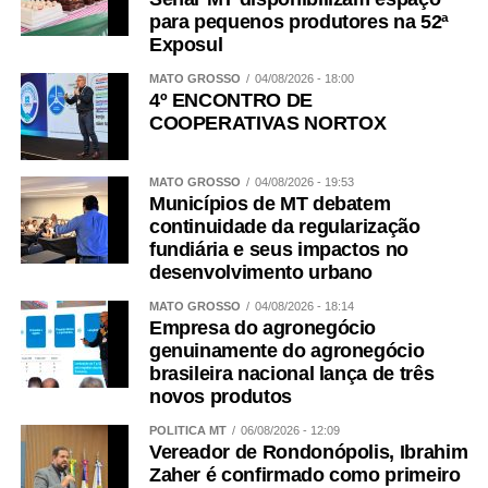
para pequenos produtores na 52ª
Exposul
MATO GROSSO
04/08/2026 - 18:00
4º ENCONTRO DE
COOPERATIVAS NORTOX
MATO GROSSO
04/08/2026 - 19:53
Municípios de MT debatem
continuidade da regularização
fundiária e seus impactos no
desenvolvimento urbano
MATO GROSSO
04/08/2026 - 18:14
Empresa do agronegócio
genuinamente do agronegócio
brasileira nacional lança de três
novos produtos
POLÍTICA MT
06/08/2026 - 12:09
Vereador de Rondonópolis, Ibrahim
Zaher é confirmado como primeiro