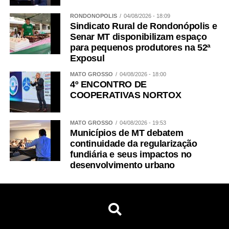
RONDONÓPOLIS
04/08/2026 - 18:09
Sindicato Rural de Rondonópolis e
Senar MT disponibilizam espaço
para pequenos produtores na 52ª
Exposul
MATO GROSSO
04/08/2026 - 18:00
4º ENCONTRO DE
COOPERATIVAS NORTOX
MATO GROSSO
04/08/2026 - 19:53
Municípios de MT debatem
continuidade da regularização
fundiária e seus impactos no
desenvolvimento urbano