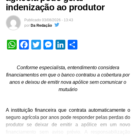
indenização ao produtor
Publicado
03/08/2026 - 13:43
por
Da Redação
WhatsApp
Facebook
Twitter
Messenger
LinkedIn
Share
Conforme especialista, entendimento considera
financiamentos em que o banco contratou a cobertura por
anos e deixou de emitir nova apólice sem comunicar o
mutuário
A instituição financeira que contrata automaticamente o
seguro agrícola por anos pode responder pelas perdas do
produtor se deixar de emitir a apólice em um novo
financiamento sem aviso prévio. A responsabilização