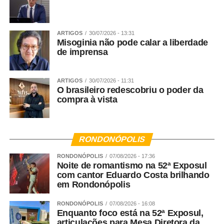
academia, governos e empresas em todo país para
combater a degradação socioambiental e defender a vida
das pessoas e da natureza. Estamos conectados numa
ARTIGOS
30/07/2026 - 13:31
Misoginia não pode calar a liberdade
rede interdependente que busca soluções urgentes para
de imprensa
a emergência climática.
WhatsApp
Facebook
Twitter
Messenger
LinkedIn
Share
ARTIGOS
30/07/2026 - 11:31
O brasileiro redescobriu o poder da
compra à vista
RONDONÓPOLIS
RONDONÓPOLIS
07/08/2026 - 17:36
Noite de romantismo na 52ª Exposul
com cantor Eduardo Costa brilhando
em Rondonópolis
RONDONÓPOLIS
07/08/2026 - 16:08
Enquanto foco está na 52ª Exposul,
articulações para Mesa Diretora da