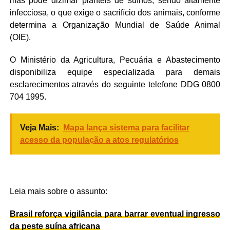
mas pode dizimar plantéis de suínos, sendo altamente
infecciosa, o que exige o sacrifício dos animais, conforme
determina a Organização Mundial de Saúde Animal
(OIE).
O Ministério da Agricultura, Pecuária e Abastecimento
disponibiliza equipe especializada para demais
esclarecimentos através do seguinte telefone DDG 0800
704 1995.
Veja Mais:
Mapa lança sistema para facilitar
acesso da população a atos regulatórios
Leia mais sobre o assunto:
Brasil reforça vigilância para barrar eventual ingresso
da peste suína africana