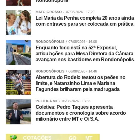
Rondonópolis
sistemáticas nos valores recebidos pelos agricultores. A
evidência indica que o mecanismo não afetou a
MATO GROSSO
07/08/2026 - 17:29
Lei Maria da Penha completa 20 anos ainda
remuneração dos produtores nem provocou distorções de
com entraves para ser colocada em prática
mercado, contrariando a tese de que haveria formação de
cartel entre as empresas participantes.
RONDONÓPOLIS
07/08/2026 - 16:08
Enquanto foco está na 52ª Exposul,
Proteção da floresta e competitividade do setor
articulações para Mesa Diretora da Câmara
O artigo destaca que a redução do desmatamento está
avançam nos bastidores em Rondonópolis
relacionada à competitividade de longo prazo do setor
agrícola. A perda de floresta pode afetar serviços
RONDONÓPOLIS
06/08/2026 - 14:46
Abertura do Rodeio testou os peões no
ecossistêmicos importantes para a agricultura, como a
limite, e Natanzinho Lima e Mariana
disponibilidade de chuvas e a regulação do clima
Fagundes brilharam pela madrugada
regional. Além disso, cadeias produtivas sem
mecanismos de controle de desmatamento podem
POLÍTICA MT
06/08/2026 - 13:33
Coletiva: Pedro Taques apresenta
enfrentar desafios diante de mercados que ampliam
documentos e cronologia sobre acordo
exigências ambientais e de rastreabilidade.
milionário entre MT e Oi S.A.
Veja Mais:
Setor de Aquicultura e Pesca será