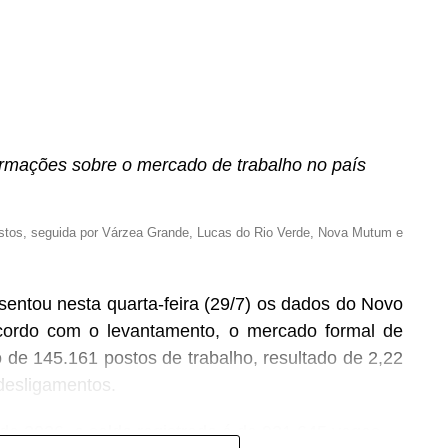
ligência artificial segue represada no Congresso
rmações sobre o mercado de trabalho no país
l (TSE) assume o protagonismo ao fechar o cerco
s eleições de 2026. Amparada pela Resolução nº
stos, seguida por Várzea Grande, Lucas do Rio Verde, Nova Mutum e
leitoral já dispõe de instrumentos normativos para
 de materiais sintéticos e enquadrar estratégias
sentou nesta quarta-feira (29/7) os dados do Novo
cordo com o levantamento, o mercado formal de
do, economista e professor de direito digital na
o de 145.161 postos de trabalho, resultado de 2,22
tribunal suprem uma lacuna crucial deixada pela
desligamentos.
arco Legal da IA (PL 2338/2023). “O TSE exerce o
tar e fiscalizar condutas no processo eleitoral de
de 2026, o saldo registrado é de 921.645 vagas