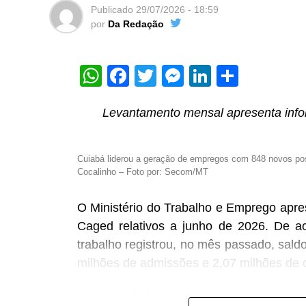
Publicado
29/07/2026 - 18:59
por
Da Redação
WhatsApp
Facebook
Twitter
Messenger
LinkedIn
Share
Enquanto a regulamentação geral da inte
Levantamento mensal apresenta info
Nacional, o Tribunal Superior Eleitora
jurídico sobre o uso da tecnologia na
Cuiabá liderou a geração de empregos com 848 novos po
23.732, em vigor desde 2024, a Justiça E
Cocalinho – Foto por: Secom/MT
banir deepfakes, exigir a identificação
digitais de partidos e candidatos.
O Ministério do Trabalho e Emprego apre
Caged relativos a junho de 2026. De a
De acordo com Renato Opice Blum, advoga
trabalho registrou, no mês passado, sald
ESPM, FAAP e Insper, as diretrizes do 
milhões de admissões e 2,07 milhões de 
lentidão do Legislativo na votação do M
poder de polícia, o que permite regulamen
No acumulado do ano, de janeiro a junho 