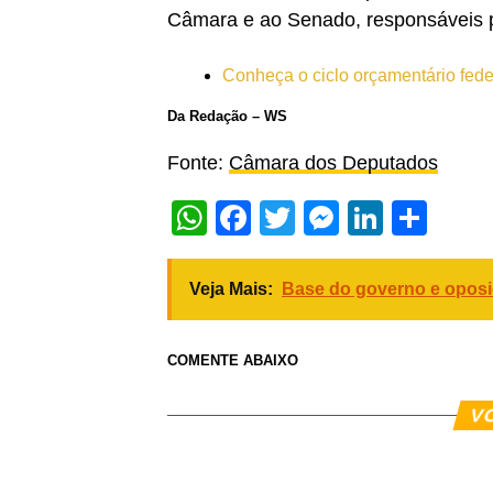
Câmara e ao Senado, responsáveis pe
Conheça o ciclo orçamentário fede
Da Redação – WS
Fonte:
Câmara dos Deputados
WhatsApp
Facebook
Twitter
Messeng
Linked
Sha
Veja Mais:
Base do governo e opos
COMENTE ABAIXO
V