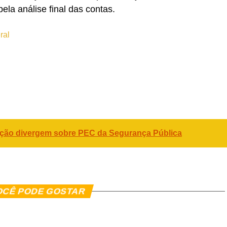
la análise final das contas.
ral
er
In
re
ição divergem sobre PEC da Segurança Pública
OCÊ PODE GOSTAR