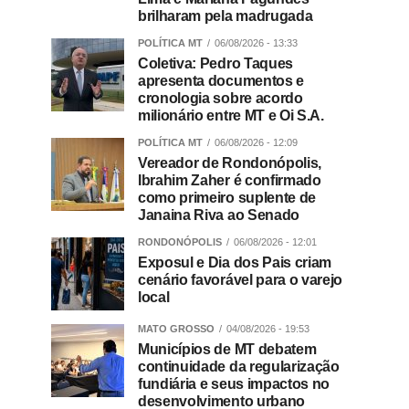
brilharam pela madrugada
POLÍTICA MT
06/08/2026 - 13:33
Coletiva: Pedro Taques
apresenta documentos e
cronologia sobre acordo
milionário entre MT e Oi S.A.
POLÍTICA MT
06/08/2026 - 12:09
Vereador de Rondonópolis,
Ibrahim Zaher é confirmado
como primeiro suplente de
Janaina Riva ao Senado
RONDONÓPOLIS
06/08/2026 - 12:01
Exposul e Dia dos Pais criam
cenário favorável para o varejo
local
MATO GROSSO
04/08/2026 - 19:53
Municípios de MT debatem
continuidade da regularização
fundiária e seus impactos no
desenvolvimento urbano