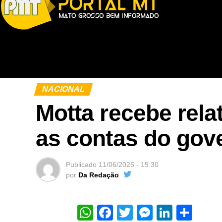
NACIONAL
Motta recebe rela
as contas do gove
Publicado
11/06/2025 - 19:30
por
Da Redação
WhatsApp
Facebook
Twitter
Messeng
Linked
Sha