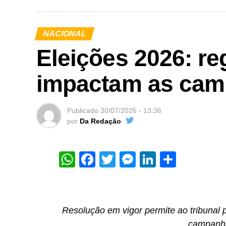
NACIONAL
Eleições 2026: re
impactam as cam
Publicado
30/07/2026 - 13:36
por
Da Redação
WhatsApp
Facebook
Twitter
Messenger
LinkedIn
Share
Resolução em vigor permite ao tribunal p
campanha