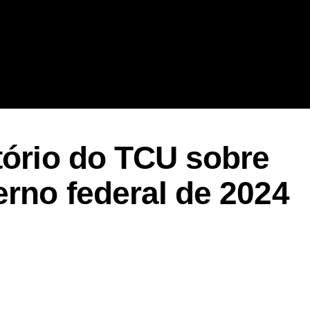
tório do TCU sobre
rno federal de 2024
er
In
re