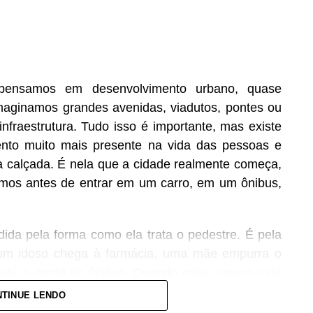
pensamos em desenvolvimento urbano, quase
aginamos grandes avenidas, viadutos, pontes ou
infraestrutura. Tudo isso é importante, mas existe
nto muito mais presente na vida das pessoas e
a calçada. É nela que a cidade realmente começa,
mos antes de entrar em um carro, em um ônibus,
da pela forma como ela trata o pedestre. É pela
 um idoso chega à farmácia, uma mãe empurra o
e até o ponto de ônibus. Quando esse espaço está
ularmente ou simplesmente não existe, a cidade
TINUE LENDO
s deixaram de ser prioridade.