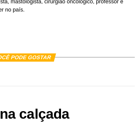
ta, mastologista, cirurgião oncológico, professor e
r no país.
er
In
re
OCÊ PODE GOSTAR
na calçada