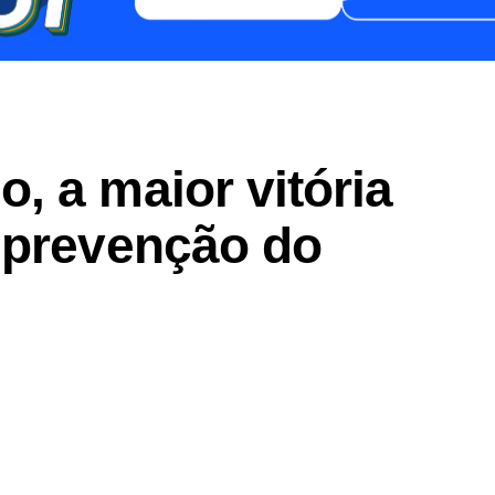
, a maior vitória
 prevenção do
er
In
re