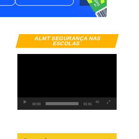
Tocador
ALMT SEGURANÇA NAS
de
ESCOLAS
vídeo
00:00
01:01