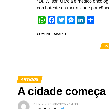
*Dr. Wilson Garcia é médico oncologis
combatente da mortalidade por cânce
WhatsApp
Facebook
Twitter
Messeng
Linked
Sha
COMENTE ABAIXO
V
ARTIGOS
A cidade começa 
Publicado
03/08/2026 - 14:08