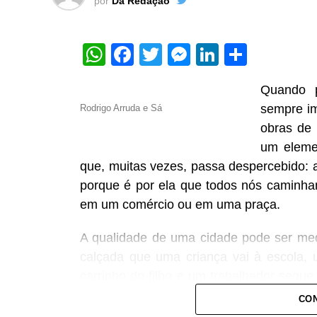
por
Da Redação
WhatsApp
Facebook
Twitter
Messenger
LinkedIn
Share
Quando 
sempre im
Rodrigo Arruda e Sá
obras de 
um eleme
que, muitas vezes, passa despercebido: 
porque é por ela que todos nós caminha
em um comércio ou em uma praça.
A qualidade de uma cidade pode ser medi
calçada que uma criança vai à escola,
carrinho do filho e um trabalhador segu
esburacado, desnivelado, ocupado irreg
CON
transmite uma mensagem clara: as pessoa