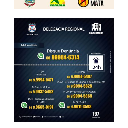
colocar a lei em prática. Somos referência para outros
estados. Nós aplicamos dentro do Sistema de Justiça a
competência híbrida que ajuda muito no atendimento das
mulheres, mas, mesmo assim, ocupamos esse triste
ranking. Então, não, eu não comemoro essa descida para
o terceiro lugar. Não acho que deveríamos comemorar,
mas sim nos preocupar. Até o início de agosto já
registramos 27 feminicídios em Mato Grosso. Ter o nosso
estado ocupando primeiro, segundo e terceiro lugar
nesse ranking é muito triste e nos mostra o quanto nós
vivemos num estado patriarcal. Esse ranking mostra que
as nossas mulheres não são bem tratadas em Mato
Grosso. Ele nos mostra que ainda vivemos o
patriarcalismo, o machismo exacerbado, que somos um
estado machista, homofóbico, transfóbico e que não tem
respeitado os segmentos de pessoas em situação de
vulnerabilidade.