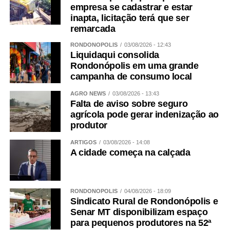
empresa se cadastrar e estar
todos os dias. Mas, acima de tudo, precisamos dar crédito
inapta, licitação terá que ser
a palavra das mulheres. Todos os dias.
remarcada
WhatsApp
Facebook
Twitter
Messenger
LinkedIn
Share
RONDONÓPOLIS
03/08/2026 - 12:43
Liquidaqui consolida
Rondonópolis em uma grande
campanha de consumo local
AGRO NEWS
03/08/2026 - 13:43
Falta de aviso sobre seguro
agrícola pode gerar indenização ao
produtor
ARTIGOS
03/08/2026 - 14:08
A cidade começa na calçada
RONDONÓPOLIS
04/08/2026 - 18:09
Sindicato Rural de Rondonópolis e
Senar MT disponibilizam espaço
para pequenos produtores na 52ª