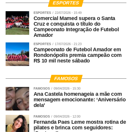
ESPORTES
de Justiça ajuda no amparo das mulheres em forma de
rede para que elas saibam onde pode buscar o
ESPORTES
22/07/2026 - 15:49
Comercial Mamed supera o Santa
atendimento. Aqui na Defensoria Pública nós fizemos
Cruz e conquista o título do
questão de ampliar esse atendimento. Nós não
Campeonato Integração de Futebol
atendemos apenas mulheres vítimas de violência, nós
Amador
atendemos a violência de gênero nacionalmente. Então,
ESPORTES
17/07/2026 - 21:23
toda e qualquer mulher que venha passar por violência,
Campeonato de Futebol Amador em
dentro ou fora de casa, pode buscar o Nudem. A violência
Rondonópolis premia campeão com
R$ 10 mil neste sábado
que mais aporta aqui no Nudem é a violência doméstica
e familiar, onde estão as ameaças e a violência
psicológica. Esses são os crimes que as mulheres mais
FAMOSOS
narram.
FAMOSOS
09/04/2026 - 15:30
Ana Castela homenageia a mãe com
Como você espera encontrar a Lei Maria da Penha daqui
mensagem emocionante: ‘Aniversário
20 anos?
dela’
Rosana Leite – Nunca parei para pensar nisso, mas acho
FAMOSOS
09/04/2026 - 12:00
Fernanda Paes Leme mostra rotina de
que de tempos em tempos nós estamos ganhando mais
pilates e brinca com seguidores:
atuação, mais confiança da sociedade. Em 2019 o Data