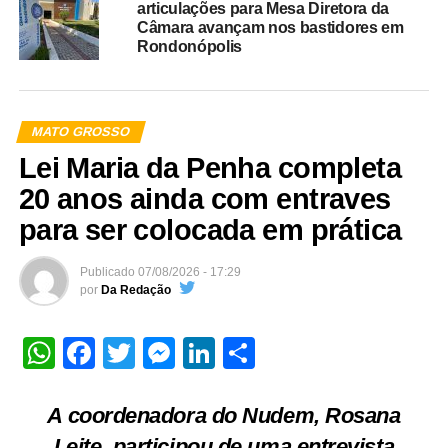
articulações para Mesa Diretora da
Câmara avançam nos bastidores em
Rondonópolis
MATO GROSSO
Lei Maria da Penha completa
20 anos ainda com entraves
para ser colocada em prática
Publicado
07/08/2026 - 17:29
por
Da Redação
WhatsApp
Facebook
Twitter
Messenger
LinkedIn
Share
A coordenadora do Nudem, Rosana
Leite, participou de uma entrevista