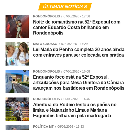
Veja Mais:
Secretaria de Educação reforça
ÚLTIMAS NOTÍCIAS
continuidade das matrículas presenciais na rede
RONDONÓPOLIS
07/08/2026 - 17:36
estadual de ensino
Noite de romantismo na 52ª Exposul com
cantor Eduardo Costa brilhando em
Rondonópolis
Você disse que somos o estado que melhor aplica a lei
Maria da Penha, mas mesmo assim estamos nesse
MATO GROSSO
07/08/2026 - 17:29
Lei Maria da Penha completa 20 anos ainda
ranking de onde mais morrem mulheres. Como explicar
com entraves para ser colocada em prática
esse paradoxo?
Rosana Leite – Eu explico da seguinte forma: apenas o
RONDONÓPOLIS
07/08/2026 - 16:08
Sistema de Justiça não é capaz de resolver tudo. Não é
Enquanto foco está na 52ª Exposul,
articulações para Mesa Diretora da Câmara
possível resolver todo esse problema apenas com a
avançam nos bastidores em Rondonópolis
aplicação da lei. Por isso que eu sempre defendo que o
aumento de pena jamais vai resolver a situação. Nós
RONDONÓPOLIS
06/08/2026 - 14:46
vivemos em um país que não socializa e não
Abertura do Rodeio testou os peões no
limite, e Natanzinho Lima e Mariana
ressocializa. A ressocialização das pessoas é quase
Fagundes brilharam pela madrugada
impossível. Um dia cumprindo pena em uma cadeia do
Brasil é horrível. Nós precisamos trabalhar a prevenção.
POLÍTICA MT
06/08/2026 - 13:33