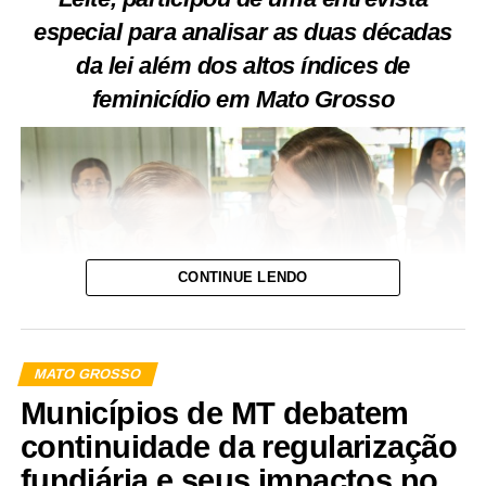
especial para analisar as duas décadas
da lei além dos altos índices de
feminicídio em Mato Grosso
CONTINUE LENDO
MATO GROSSO
Municípios de MT debatem
continuidade da regularização
Nesta sexta-feira (7), a Lei Maria da Penha (lei nº 11.340)
fundiária e seus impactos no
completa 20 anos de promulgação. Considerada pela