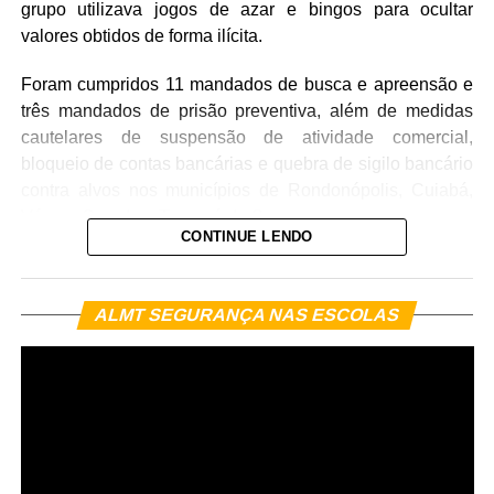
três terrenos e quatro veículos. Separadamente, foi
grupo utilizava jogos de azar e bingos para ocultar
abertura de acessos ao corredor subterrâneo, permitindo
pleiteado bloqueio financeiro de até R$ 15.324.000,00,
valores obtidos de forma ilícita.
o combate direto às chamas e o resfriamento da estrutura
valor relacionado à contabilidade encontrada durante a
afetada. A atuação dos bombeiros eliminou os focos de
investigação. Esses montantes não devem ser somados
Foram cumpridos 11 mandados de busca e apreensão e
calor e impediu que o fogo se propagasse para outros
como se fossem recuperação efetiva, pois representam
três mandados de prisão preventiva, além de medidas
setores da empresa.
categorias distintas de constrição patrimonial.
cautelares de suspensão de atividade comercial,
bloqueio de contas bancárias e quebra de sigilo bancário
Durante a operação, foram utilizados aproximadamente
Somente os imóveis foram estimados em cerca de R$
contra alvos nos municípios de Rondonópolis, Cuiabá,
2,5 mil litros de água no combate às chamas. Após a
16,68 milhões. A investigação relacionou um apartamento
Várzea Grande e Tangará da Serra.
extinção do incêndio, os bombeiros realizaram o trabalho
de luxo em Itapema, estimado em R$ 3 milhões; um
CONTINUE LENDO
de rescaldo para eliminar possíveis focos remanescentes
apartamento de alto padrão em Balneário Camboriú,
e evitar a reignição do fogo.
estimado em R$ 6 milhões; uma casa em condomínio
To
fechado na região de Camboriú, estimada em R$ 6
As ordens judiciais foram decretadas pelo Núcleo de
ALMT SEGURANÇA NAS ESCOLAS
de
Não houve registro de vítimas.
ví
milhões; uma residência de alto padrão em Cuiabá,
Justiça 4.0 do Juiz das Garantias – Polo Rondonópolis,
estimada em R$ 1,5 milhão; e três terrenos avaliados, em
com base nas investigações conduzidas pela Delegacia
WhatsApp
Facebook
Twitter
Messenger
LinkedIn
Share
conjunto, em aproximadamente R$ 180 mil.
Especializada de Roubos e Furtos (Derf) de
Rondonópolis.
Os veículos submetidos às medidas foram estimados em
Veja Mais:
Cavalaria da PM prende faccionado
aproximadamente R$ 607,6 mil, incluindo automóveis e
Os investigados respondem pelos crimes de integrar
com 81 porções de pasta base e maconha