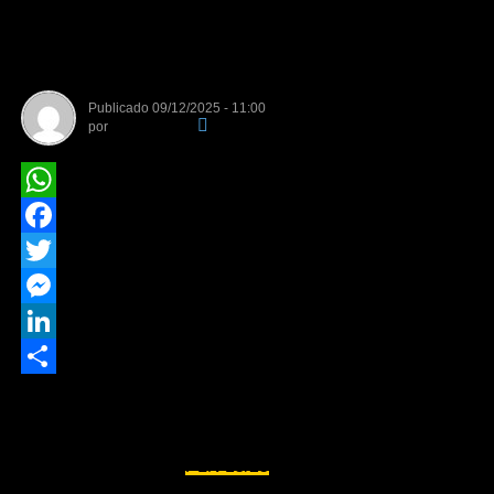
das bancadas estaduais para
rodovias
Publicado
09/12/2025 - 11:00
por
Da Redação
WhatsApp
Facebook
Twitter
Messenger
LinkedIn
Share
Com 30 emendas de bancadas estaduais para obras em
rodovias, o relatório de infraestrutura, minas e energia do
Orçamento de 2026 (
PLN 15/25
) é um dos que mais
receberam acréscimos de emendas parlamentares. O