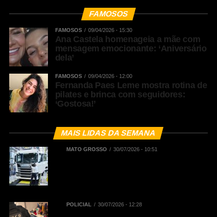
FAMOSOS
FAMOSOS
09/04/2026 - 15:30
Ana Castela homenageia a mãe com
mensagem emocionante: ‘Aniversário
dela’
FAMOSOS
09/04/2026 - 12:00
Fernanda Paes Leme mostra rotina de
pilates e brinca com seguidores:
‘Gostosa!’
MAIS LIDAS DA SEMANA
MATO GROSSO
30/07/2026 - 10:51
BNDES registra R$ 442,5 milhões
em financiamentos aprovados para
renovação de frota de caminhões e
de ônibus em Mato Grosso
POLICIAL
30/07/2026 - 12:28
Polícia Civil deflagra Operação