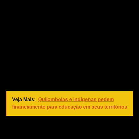
“Chama a atenção a significativa redução de valores,
entre as propostas para 2025 e para 2026, da unidade
orçamentária Ministério dos Transportes, que passaram
de R$ 2,8 bilhões para R$ 1,4 bilhão. Também vale citar a
variação sofrida pelo Departamento Nacional de
Infraestrutura de Transportes (Dnit) entre os dois
exercícios, com queda de mais de R$ 700 milhões”,
comentou o relator.
No caso das estatais, o total de investimentos previstos é
de R$ 197,8 bilhões, a maior parte da Petrobras.
Veja Mais:
Quilombolas e indígenas pedem
financiamento para educação em seus territórios
Para atender mais emendas, o relator fez um corte linear
de 3% nos investimentos previstos na parcela