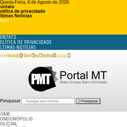
Quinta-Feira, 6 de Agosto de 2026
ontato
olítica de privacidade
ltimas Notícias
enu
ONTATO
OLÍTICA DE PRIVACIDADE
LTIMAS NOTÍCIAS
acebook
Instagram
Twitter
Youtube
Whatsapp
Pesquisar
Pesquisar
HOME
RONDONÓPOLIS
OLICIAL