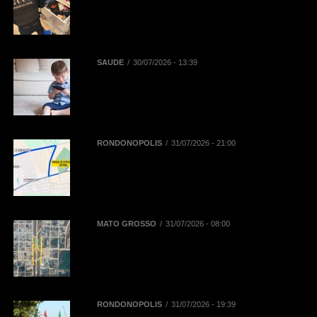
Replay contra núcleo financeiro de
facção criminosa que atuava em
diversos Estados
SAÚDE
30/07/2026 - 13:39
Reta final das férias: uso
prolongado de telas pode
aumentar dores na coluna de
crianças e adolescentes
RONDONÓPOLIS
31/07/2026 - 21:00
Mobilidade na 52ª Exposul:
Prefeitura libera corredor exclusivo
para táxis, aplicativos e
mototaxistas
MATO GROSSO
31/07/2026 - 08:00
BR-163 terá desvios de tráfego em
Novo Progresso para montagem
de passarela de pedestres neste
domingo (2)
RONDONÓPOLIS
31/07/2026 - 19:39