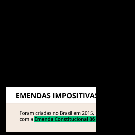
relacionada aos ministérios, o que possibilitou mais R$
384 milhões para remanejamentos. Foram recebidas 56
emendas, sendo 22 de comissões permanentes da
Câmara e do Senado e 4 individuais.
Os 16 relatórios setoriais do Orçamento de 2026 serão
votados pela
Comissão Mista de Orçamento
(CMO) a
partir desta terça-feira (9).
Os textos serão usados pelo relator-geral, deputado
Isnaldo Bulhões Jr. (MDB-AL), para elaborar a proposta
final do Orçamento do ano que vem.