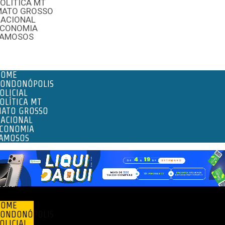
OLÍTICA MT
MATO GROSSO
NACIONAL
ECONOMIA
FAMOSOS
enu
HOME
ONDONÓPOLIS
OLICIAL
OLÍTICA MT
ATO GROSSO
ACIONAL
CONOMIA
AMOSOS
enu
HOME
ONDONÓPOLIS
OLICIAL