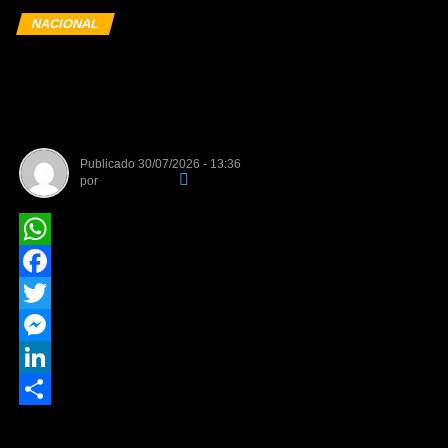
NACIONAL
Eleições 2026: regras do TSE
sobre IA impactam as
campanhas de 2026
Publicado
30/07/2026 - 13:36
por
Da Redação
WhatsApp
Facebook
Twitter
Messenger
LinkedIn
Share