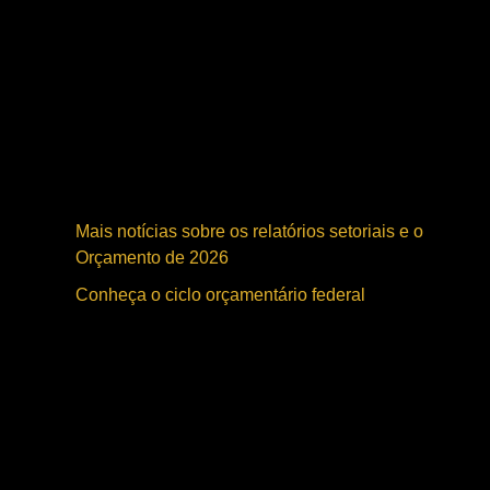
relator setorial, deputado José Nelto (União-GO), acolheu
um total de R$ 756 milhões em emendas.
As emendas de bancadas estaduais e as individuais são
de execução obrigatória e, no ano que vem, terão que ser
empenhadas rapidamente para que não sejam impedidas
pelo período eleitoral.
Mais notícias sobre os relatórios setoriais e o
Orçamento de 2026
Conheça o ciclo orçamentário federal
O orçamento do setor abrange 3 ministérios: Minas e
Energia; Transportes; e Portos e Aeroportos. Ao todo, são
17 unidades orçamentárias e 21 estatais. Entre as
unidades da administração pública, os recursos previstos
são de R$ 30,4 bilhões, um total 32,6% menor que a
proposta de 2025.