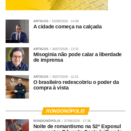
19h – Leilão Virtual – Centro de Eventos
ARTIGOS
03/08/2026 - 14:08
20h – Rodeio – Arena João Poteiro
A cidade começa na calçada
Logo após o rodeio Show Nacional – Eduardo Costa
WhatsApp
Facebook
Twitter
Messenger
LinkedIn
Share
ARTIGOS
30/07/2026 - 13:31
Misoginia não pode calar a liberdade
de imprensa
ARTIGOS
30/07/2026 - 11:31
O brasileiro redescobriu o poder da
compra à vista
RONDONÓPOLIS
RONDONÓPOLIS
07/08/2026 - 17:36
Noite de romantismo na 52ª Exposul