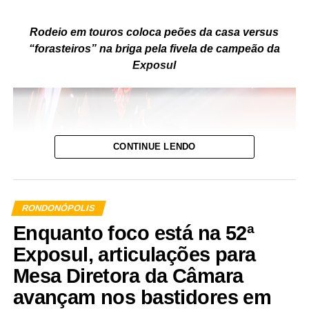
Rodeio em touros coloca peões da casa versus
“forasteiros” na briga pela fivela de campeão da
Exposul
CONTINUE LENDO
RONDONÓPOLIS
Enquanto foco está na 52ª
Exposul, articulações para
Foto-Assessoria
Mesa Diretora da Câmara
avançam nos bastidores em
A 52ª Exposul passou da metade da sua agenda de