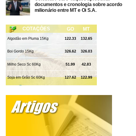
gerente de fomento Minerva Foods
documentos e cronologia sobre acordo
milionário entre MT e Oi S.A.
Pavilhão de Palestras
17h – O que as novilhas do cedo tem de especial e quais
são as novidades de manejo reprodutivo para elas?
Alexandre Prata, gerente técnico GlobalGen.
Pavilhão de Palestras
18h – Governança na Empresa Familiar/gestão dos
membros, filhos, sucessão no negócio – Safras e Cifras.
Pavilhão de Palestras
17h – Ordenha Oficial do 32º Torneio Leiteiro – Pavilhão
Pedro Neves
19h – Vitrine da Carne- SENAR MT – Peixe – NAC –
SENAR