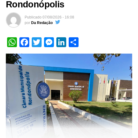
atrações e eventos, e na quinta-feira (06/07), não foi
Rondonópolis
diferente dos outros dias com o parque de exposições
Wilmar Peres de Farias lotado. A feira segue até o
Publicado
07/08/2026 - 16:08
por
Da Redação
domingo (09/08), com portões abertos e shows nacionais
gratuitos, assim com o rodeio mais completo da região,
com montaria em touros, em cavalos com o tradicional
WhatsApp
Facebook
Twitter
Messenger
LinkedIn
Share
cutiano, a velocidade dos três tambores e a pura sinergia
entre animal e homem com o ranch sorting.
O rodeio em touros com a qualidade dos 34 peões atletas
aliados as melhores companhias de rodeios da região,
começaram a intensa disputa pela fivela de campeão da
52ª Exposul e mais de 100 mil reais em premiação. A
competição contará com três rounds antes da grande final
no domingo, na primeira noite ficou claro a rivalidade
entre os peões da ACR Super Stars contra os jovens
talentos do Mato Grosso.
Mais cedo, a prova dos três tambores e a disputa das