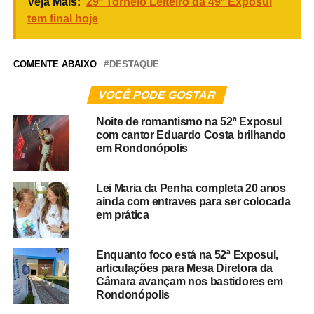
Veja Mais:
29º Torneio Leiteiro da 49ª Exposul
tem final hoje
COMENTE ABAIXO
DESTAQUE
VOCÊ PODE GOSTAR
Noite de romantismo na 52ª Exposul
com cantor Eduardo Costa brilhando
em Rondonópolis
Lei Maria da Penha completa 20 anos
ainda com entraves para ser colocada
em prática
Enquanto foco está na 52ª Exposul,
articulações para Mesa Diretora da
Câmara avançam nos bastidores em
Rondonópolis