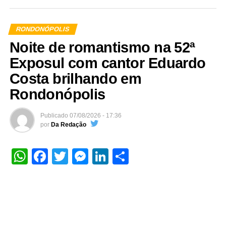
RONDONÓPOLIS
Noite de romantismo na 52ª
Exposul com cantor Eduardo
Costa brilhando em
Rondonópolis
Publicado
07/08/2026 - 17:36
por
Da Redação
WhatsApp
Facebook
Twitter
Messenger
LinkedIn
Share