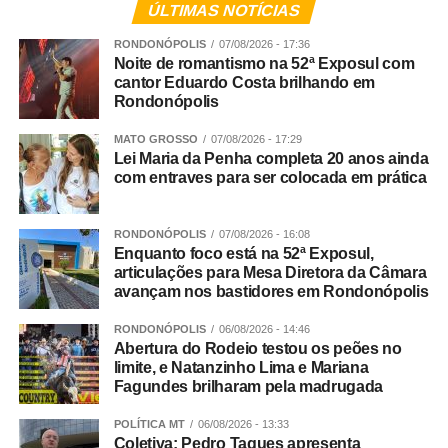
ÚLTIMAS NOTÍCIAS
Programação 52º Exposul – quinta-feira – 06/08
RONDONÓPOLIS
07/08/2026 - 17:36
Noite de romantismo na 52ª Exposul com
6h – Ordenha Oficial do 32º Torneio Leiteiro – Pavilhão
cantor Eduardo Costa brilhando em
Rondonópolis
Pedro Neves
MATO GROSSO
07/08/2026 - 17:29
14h – Feira do Reprodutor Nelore Bom Jesus
Lei Maria da Penha completa 20 anos ainda
com entraves para ser colocada em prática
Tatersal / Currais Ari Torremocha
14h – Palestra: Força Tática – Segurança Rural
RONDONÓPOLIS
07/08/2026 - 16:08
Enquanto foco está na 52ª Exposul,
articulações para Mesa Diretora da Câmara
Pavilhão de Palestras
avançam nos bastidores em Rondonópolis
15h – Cruzamento – Eficiência no campo e macies na
RONDONÓPOLIS
06/08/2026 - 14:46
mesa / Alexandre Zadra, Zootecnista, gerente Genex
Abertura do Rodeio testou os peões no
limite, e Natanzinho Lima e Mariana
Fagundes brilharam pela madrugada
Pavilhão de Palestras
POLÍTICA MT
06/08/2026 - 13:33
16h – O mercado mudou, e seu boi? Waldemar Maia,
Coletiva: Pedro Taques apresenta