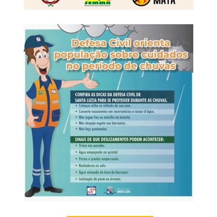
Neto e Cristiano. Para fechar a festa, no sábado (08/08),
haverá o show do “Embaixador” Gusttavo Lima.
Para aqueles que preferirem mais conforto e comodidade,
a organização disponibiliza ingressos para a área VIP e
camarotes com valores a partir de R$ 80, pelo site Guichê
Web e nos pontos físicos: Calçados Bandeirantes, West
Country, loja TXC (Shopping), Padaria Vip e Sindicato
Rural.
A 52ª Exposul é uma realização do Sindicato dos
Produtores Rurais de Rondonópolis e conta com o
patrocínio institucional do Senar MT, Aprosoja MT,
Famato, Governo do Estado de Mato Grosso, Prefeitura
Municipal e Câmara Municipal de Rondonópolis.
Veja Mais:
Seja Digital prepara Rondonópolis
para o desligamento do sinal analógico de TV