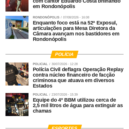
com cantor Eduardo Costa brilhando
em Rondonópolis
RONDONÓPOLIS
07/08/2026 - 16:08
Enquanto foco está na 52ª Exposul,
articulações para Mesa Diretora da
Câmara avançam nos bastidores em
Rondonópolis
POLÍCIA
POLICIAL
30/07/2026 - 12:28
Polícia Civil deflagra Operação Replay
contra núcleo financeiro de facção
criminosa que atuava em diversos
Estados
POLICIAL
23/07/2026 - 15:39
Equipe do 4º BBM utilizou cerca de
2,5 mil litros de água para extinguir as
chamas
ESPORTES