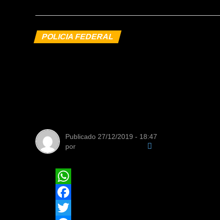
POLICIA FEDERAL
Polícia Federal p
transportando cer
cocaína no Galeã
Publicado
27/12/2019 - 18:47
por
Equipe de Redação
WhatsApp
Facebook