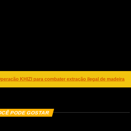
Contato:
(21) 2203-4405 / 2203-4406
 Operação KHIZI para combater extração ilegal de madeira
OCÊ PODE GOSTAR