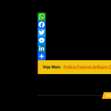
WhatsApp
Facebook
Twitter
Messenger
LinkedIn
Share
Veja Mais:
Polícia Federal deflagra
COMENTE ABAIXO
V