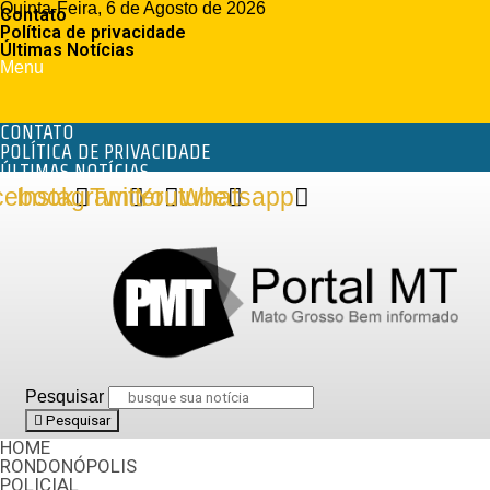
Quinta-Feira, 6 de Agosto de 2026
Contato
Política de privacidade
Últimas Notícias
Menu
CONTATO
POLÍTICA DE PRIVACIDADE
ÚLTIMAS NOTÍCIAS
cebook
Instagram
Twitter
Youtube
Whatsapp
Pesquisar
Pesquisar
HOME
RONDONÓPOLIS
POLICIAL