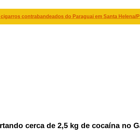
m cigarros contrabandeados do Paraguai em Santa Helena/
rtando cerca de 2,5 kg de cocaína no G