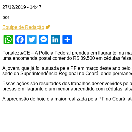
27/12/2019 - 14:47
por
Equipe de Redação
WhatsApp
Facebook
Twitter
Messenger
LinkedIn
Share
Fortaleza/CE – A Polícia Federal prendeu em flagrante, na man
uma encomenda postal contendo R$ 39.500 em cédulas falsa
A jovem, que já foi autuada pela PF em março deste ano pelo
sede da Superintendência Regional no Ceará, onde permanece
Essas ações são resultados dos trabalhos desenvolvidos pela
presas em flagrante e um menor apreendido com cédulas falsa
A apreensão de hoje é a maior realizada pela PF no Ceará, a