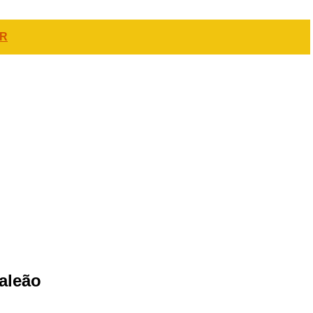
PR
aleão