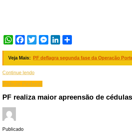
WhatsApp
Facebook
Twitter
Messenger
LinkedIn
Share
Veja Mais:
PF deflagra segunda fase da Operação Porte
Continue lendo
Policia Federal
PF realiza maior apreensão de cédulas
Publicado