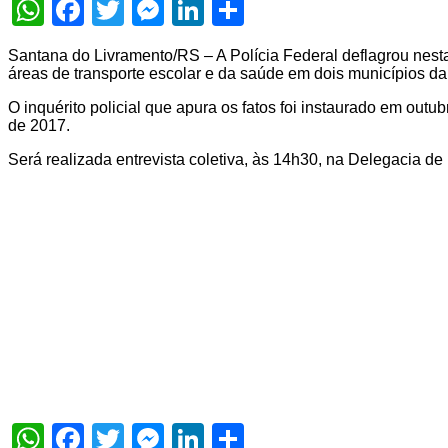
WhatsApp
Facebook
Twitter
Messenger
LinkedIn
Share
Santana do Livramento/RS – A Polícia Federal deflagrou nesta
áreas de transporte escolar e da saúde em dois municípios da
O inquérito policial que apura os fatos foi instaurado em o
de 2017.
Será realizada entrevista coletiva, às 14h30, na Delegacia d
WhatsApp
Facebook
Twitter
Messenger
LinkedIn
Share