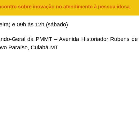
ontro sobre inovação no atendimento à pessoa idosa
feira) e 09h às 12h (sábado)
mando-Geral da PMMT – Avenida Historiador Rubens de
ovo Paraíso, Cuiabá-MT