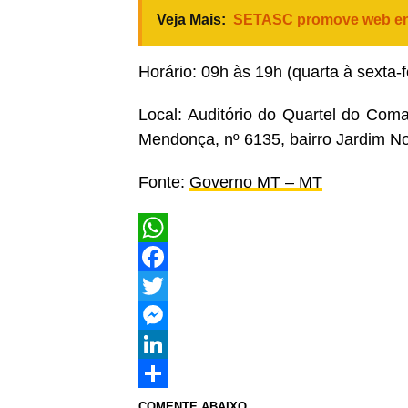
Veja Mais:
SETASC promove web enc
Horário: 09h às 19h (quarta à sexta-
Local: Auditório do Quartel do Co
Mendonça, nº 6135, bairro Jardim N
Fonte:
Governo MT – MT
WhatsApp
Facebook
Twitter
Messenger
LinkedIn
Share
COMENTE ABAIXO