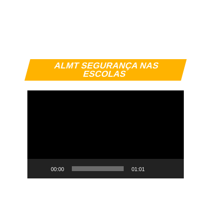
Tocador
ALMT SEGURANÇA NAS
de
ESCOLAS
vídeo
00:00
01:01