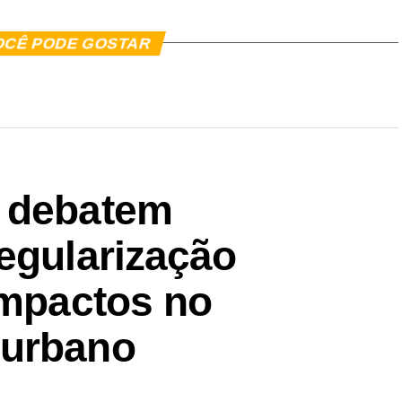
OCÊ PODE GOSTAR
T debatem
egularização
impactos no
 urbano